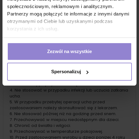
społecznościowym, reklamowym i analitycznym.
przed i po zabiegach chirurgicznych nosa i zatok
Partnerzy mogą połączyć te informacje z innymi danymi
po ekspozycji na wysokie stężenie pyłu w powietrzu
otrzymanymi od Ciebie lub uzyskanymi podczas
profilaktycznie dla utrzymania prawidłowej higieny
korzystania z ich usług.
nosa i zatok
Ostrzeżenia i informacje na temat
bezpieczeństwa
Zezwól na wszystkie
Nie stosować w przypadku nadwrażliwości na chlorek
sodu.
Bezpośrednio po irygacji, przez godzinę nie należy się
Spersonalizuj
kłaść, żeby pozostałości roztworu nie dostały się do ucha.
Nie stosować w przypadku całkowitej blokady nosa,
uniemożliwiającej wydostanie się roztworu.
Nie stosować w przypadku infekcji lub uczucia zatkania
ucha.
W przypadku przebytej operacji ucha przed
zastosowaniem należy skonsultować się z lekarzem.
Nie stosować później niż na godzinę przed snem.
Przechowywać w miejscu niedostępnym dla dzieci.
Chronić od światła i wilgoci.
Przechowywać w temperaturze pokojowej.
Przed zastosowaniem wyrobu u dzieci poniżej 4 roku