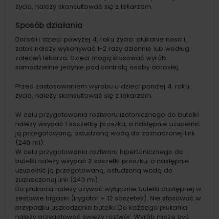
życia, należy skonsultować się z lekarzem.
Sposób działania
Dorośli i dzieci powyżej 4. roku życia: płukanie nosa i
zatok należy wykonywać 1-2 razy dziennie lub według
zaleceń lekarza. Dzieci mogą stosować wyrób
samodzielnie jedynie pod kontrolą osoby dorosłej.
Przed zastosowaniem wyrobu u dzieci poniżej 4. roku
życia, należy skonsultować się z lekarzem.
W celu przygotowania roztworu izotonicznego do butelki
należy wsypać 1 saszetkę proszku, a następnie uzupełnić
ją przegotowaną, ostudzoną wodą do zaznaczonej linii
(240 ml).
W celu przygotowania roztworu hipertonicznego do
butelki należy wsypać 2 saszetki proszku, a następnie
uzupełnić ją przegotowaną, ostudzoną wodą do
zaznaczonej linii (240 ml).
Do płukania należy używać wyłącznie butelki dostępnej w
zestawie Irigasin (irygator + 12 saszetek). Nie stosować w
przypadku uszkodzenia butelki. Do każdego płukania
należy przygotować świeży roztwór. Wyrób może być