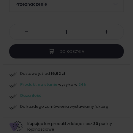
Przeznaczenie
-
+
DO KOSZYKA
Dostawa już od
16,62 zł
Produkt na stanie
wysyłka w
24h
Duża ilość
Do każdego zamówienia wystawiamy fakturę
Kupując ten produkt zdobędziesz
30
punkty
lojalnościowe