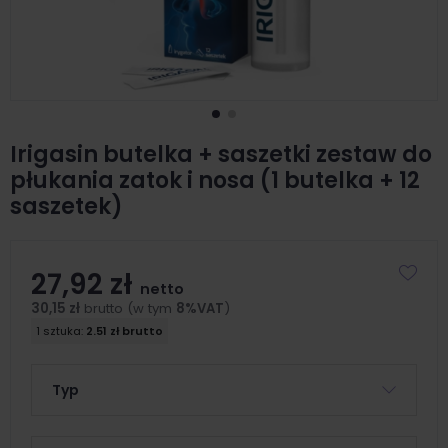
Irigasin butelka + saszetki zestaw do
płukania zatok i nosa (1 butelka + 12
saszetek)
27,92 zł
netto
30,15 zł
brutto (w tym
8%VAT
)
1 sztuka:
2.51 zł brutto
Typ