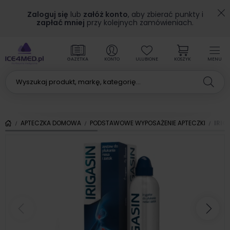
Zaloguj się
lub
załóż konto
, aby zbierać punkty i
zapłać mniej
przy kolejnych zamówieniach.
GAZETKA
KONTO
ULUBIONE
KOSZYK
MENU
APTECZKA DOMOWA
PODSTAWOWE WYPOSAŻENIE APTECZKI
IRIG
Poprzedni
Nas