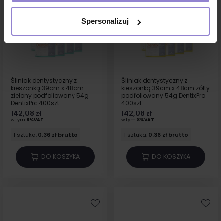
Spersonalizuj
Śliniak dentystyczny z
Śliniak dentystyczny z
kieszonką 39cm x 48cm
kieszonką 39cm x 48cm żółty
zielony podfoliowany 54g
podfoliowany 54g DentixPro
DentixPro 400szt
400szt
142,08 zł
142,08 zł
w tym
8%VAT
w tym
8%VAT
1 sztuka:
0.36 zł brutto
1 sztuka:
0.36 zł brutto
DO KOSZYKA
DO KOSZYKA