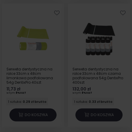
Serweta dentystyczna na
Serweta dentystyczna na
rolce 33cm x 48cm
rolce 33cm x 48cm czarna
limonkowa podfoliowana
podfoliowana 54g DentixPro
54g DentixPro 40szt
400szt
11,73 zł
132,00 zł
w tym
8%VAT
w tym
8%VAT
1 sztuka:
0.29 zł brutto
1 sztuka:
0.33 zł brutto
DO KOSZYKA
DO KOSZYKA