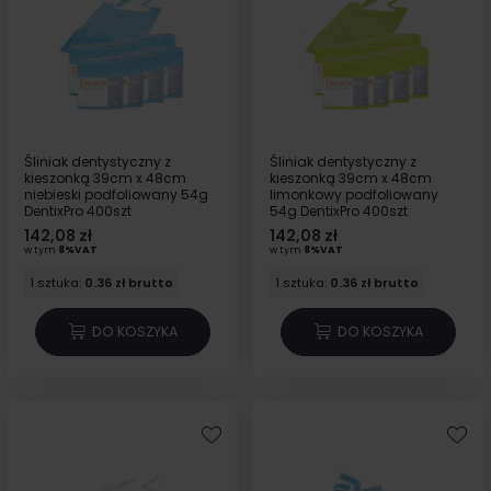
Śliniak dentystyczny z
Śliniak dentystyczny z
kieszonką 39cm x 48cm
kieszonką 39cm x 48cm
niebieski podfoliowany 54g
limonkowy podfoliowany
DentixPro 400szt
54g DentixPro 400szt
142,08 zł
142,08 zł
w tym
8%VAT
w tym
8%VAT
1 sztuka:
0.36 zł brutto
1 sztuka:
0.36 zł brutto
DO KOSZYKA
DO KOSZYKA