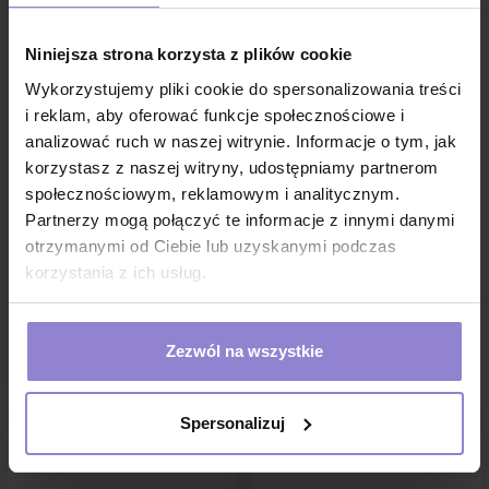
Niniejsza strona korzysta z plików cookie
Wykorzystujemy pliki cookie do spersonalizowania treści
i reklam, aby oferować funkcje społecznościowe i
analizować ruch w naszej witrynie. Informacje o tym, jak
korzystasz z naszej witryny, udostępniamy partnerom
Pojemnik na odpady
Pojemnik na odpady
społecznościowym, reklamowym i analitycznym.
medyczne 10l czerwony
medyczne 0,7l czerwony
Partnerzy mogą połączyć te informacje z innymi danymi
Neuplast 20szt
Neuplast 1szt
otrzymanymi od Ciebie lub uzyskanymi podczas
205,20 zł
2,08 zł
korzystania z ich usług.
w tym
23%VAT
w tym
23%VAT
1 sztuka:
10.26 zł brutto
Zezwól na wszystkie
DO KOSZYKA
DO KOSZYKA
Spersonalizuj