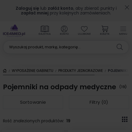
Zaloguj się
lub
załóż konto
, aby zbierać punkty i
zapłać mniej
przy kolejnych zamówieniach.
GAZETKA
KONTO
ULUBIONE
KOSZYK
MENU
WYPOSAŻENIE GABINETU
PRODUKTY JEDNORAZOWE
POJEMNIKI 
Pojemniki na odpady medyczne
(19)
Sortowanie
Filtry (
0
)
Ilość znalezionych produktów:
19