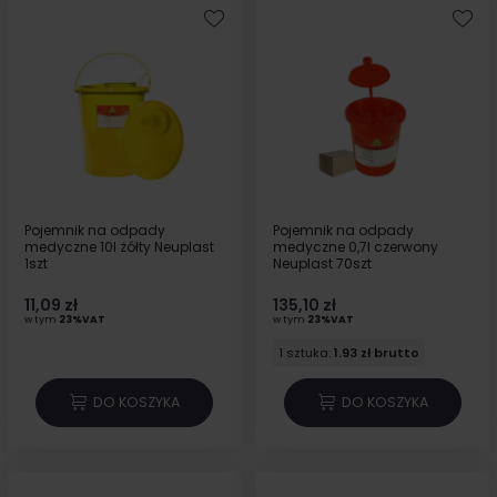
Pojemnik na odpady
Pojemnik na odpady
medyczne 10l żółty Neuplast
medyczne 0,7l czerwony
1szt
Neuplast 70szt
11,09 zł
135,10 zł
w tym
23%VAT
w tym
23%VAT
1 sztuka:
1.93 zł brutto
DO KOSZYKA
DO KOSZYKA