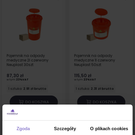
Pojemnik na odpady
Pojemnik na odpady
medyczne 2l czerwony
medyczne 1l czerwony
Neuplast 30szt
Neuplast 50szt
87,30 zł
115,50 zł
w tym
23%VAT
w tym
23%VAT
1 sztuka:
2.91 zł brutto
1 sztuka:
2.31 zł brutto
DO KOSZYKA
DO KOSZYKA
Zgoda
Szczegóły
O plikach cookies