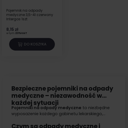
Pojemnik na odpady
medyczne 3,5-4l czerwony
Intergos 1szt
8,15 zł
w tym
23%VAT
DO KOSZYKA
Bezpieczne pojemniki na odpady
medyczne – niezawodność w
każdej sytuacji
Pojemniki na odpady medyczne
to niezbędne
wyposażenie każdego gabinetu lekarskiego,
placówki medycznej, laboratorium czy salonu
Czym są odpady medyczne i
kosmetycznego. Ich podstawową funkcją jest