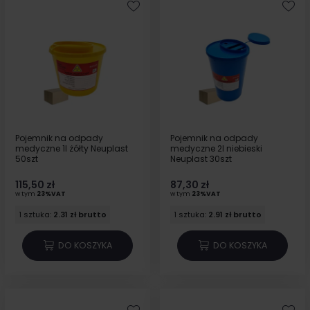
Pojemnik na odpady
Pojemnik na odpady
medyczne 1l żółty Neuplast
medyczne 2l niebieski
50szt
Neuplast 30szt
115,50 zł
87,30 zł
w tym
23%VAT
w tym
23%VAT
1 sztuka:
2.31 zł brutto
1 sztuka:
2.91 zł brutto
DO KOSZYKA
DO KOSZYKA