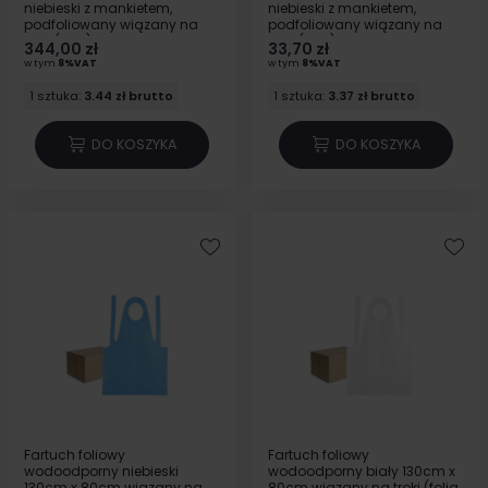
niebieski z mankietem,
niebieski z mankietem,
podfoliowany wiązany na
podfoliowany wiązany na
troki (30g) 100szt
troki (30g) 10szt
344,00 zł
33,70 zł
w tym
8%VAT
w tym
8%VAT
1 sztuka:
3.44 zł brutto
1 sztuka:
3.37 zł brutto
DO KOSZYKA
DO KOSZYKA
Fartuch foliowy
Fartuch foliowy
wodoodporny niebieski
wodoodporny biały 130cm x
130cm x 80cm wiązany na
80cm wiązany na troki (folia