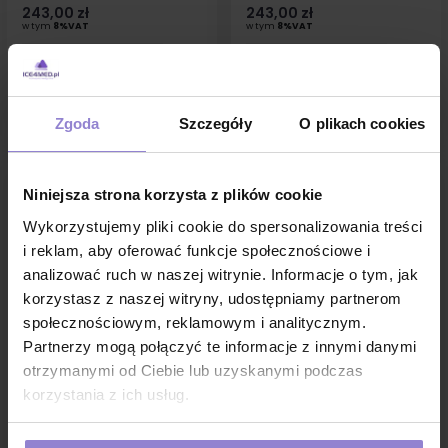
243,00 zł
243,00 zł
w tym
8%VAT
w tym
8%VAT
1 sztuka:
4.86 zł brutto
1 sztuka:
4.86 zł brutto
DO KOSZYKA
DO KOSZYKA
Zgoda
Szczegóły
O plikach cookies
Niniejsza strona korzysta z plików cookie
Wykorzystujemy pliki cookie do spersonalizowania treści
i reklam, aby oferować funkcje społecznościowe i
analizować ruch w naszej witrynie. Informacje o tym, jak
korzystasz z naszej witryny, udostępniamy partnerom
społecznościowym, reklamowym i analitycznym.
Partnerzy mogą połączyć te informacje z innymi danymi
otrzymanymi od Ciebie lub uzyskanymi podczas
Fartuch medyczny M
Fartuch medyczny XXXL
korzystania z ich usług.
niesterylny niebieski z
niesterylny niebieski z
mankietem, wiązany na troki
mankietem, wiązany na troki
(włóknina SMS 35g) 50szt
(włóknina SMS 35g) 1szt