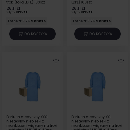
troki (folia LDPE) 100szt
LDPE) 100szt
26,11 zł
26,11 zł
w tym
23%VAT
w tym
23%VAT
1 sztuka:
0.26 zł brutto
1 sztuka:
0.26 zł brutto
DO KOSZYKA
DO KOSZYKA
Fartuch medyczny XXXL
Fartuch medyczny XXL
niesterylny niebieski z
niesterylny niebieski z
mankietem, wiązany na troki
mankietem, wiązany na troki
(włóknina SMS 35g) 50szt
(włóknina SMS 35g) 50szt