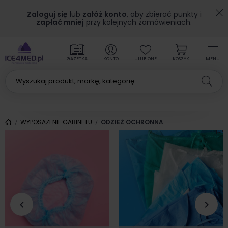
Zaloguj się
lub
załóż konto
, aby zbierać punkty i
zapłać mniej
przy kolejnych zamówieniach.
GAZETKA
KONTO
ULUBIONE
KOSZYK
MENU
K
m
WYPOSAŻENIE GABINETU
ODZIEŻ OCHRONNA
jed
keyboard_arrow_left
keyboard_arrow_right
Poprzedni
Nas