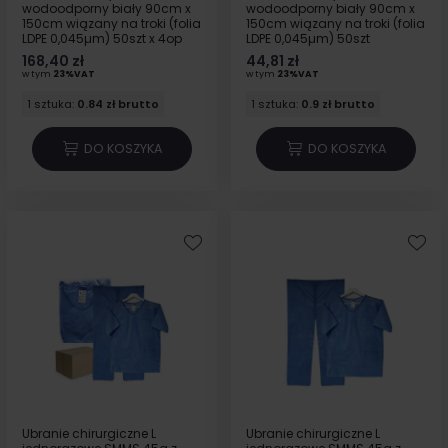
wodoodporny biały 90cm x
wodoodporny biały 90cm x
150cm wiązany na troki (folia
150cm wiązany na troki (folia
LDPE 0,045µm) 50szt x 4op
LDPE 0,045µm) 50szt
168,40 zł
44,81 zł
w tym
23%VAT
w tym
23%VAT
1 sztuka:
0.84 zł brutto
1 sztuka:
0.9 zł brutto
DO KOSZYKA
DO KOSZYKA
Ubranie chirurgiczne L
Ubranie chirurgiczne L