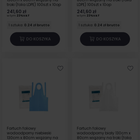
troki (folia LDPE) 100szt x 10op
LDPE) 100szt x 10op
241,60 zł
241,60 zł
w tym
23%VAT
w tym
23%VAT
1 sztuka:
0.24 zł brutto
1 sztuka:
0.24 zł brutto
DO KOSZYKA
DO KOSZYKA
Fartuch foliowy
Fartuch foliowy
wodoodporny niebieski
wodoodporny biały 130cm x
130cm x 80cm wiązany na
80cm wiązany na troki (folia