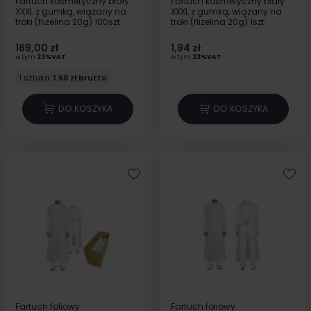
Fartuch kosmetyczny biały
Fartuch kosmetyczny biały
XXXL z gumką, wiązany na
XXXL z gumką, wiązany na
troki (flizelina 20g) 100szt
troki (flizelina 20g) 1szt
169,00 zł
1,94 zł
w tym
23%VAT
w tym
23%VAT
1 sztuka:
1.69 zł brutto
DO KOSZYKA
DO KOSZYKA
Fartuch foliowy
Fartuch foliowy