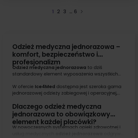
1
2
3
…
6
Następny
Odzież medyczna jednorazowa –
komfort, bezpieczeństwo i
profesjonalizm
Odzież medyczna jednorazowa
to dziś
standardowy element wyposażenia wszystkich
placówek ochrony zdrowia, w których obowiązuje
W ofercie
Ice4Med
dostępna jest szeroka gama
wzmożony reżim sanitarny. Z powodzeniem
jednorazowej odzieży zabiegowej i operacyjnej,
stosowana jest w
szpitalach, klinikach,
wykonanej z nowoczesnych, lekkich i trwałych
gabinetach chirurgicznych i zabiegowych
, ale
Dlaczego odzież medyczna
materiałów. Proponujemy odzież jednorazową
także w
laboratoriach, punktach pobrań krwi,
przeznaczoną do intensywnego użytkowania w
salonach kosmetycznych i SPA
jednorazowa to obowiązkowy
, gdzie konieczne
warunkach klinicznych, jak również ekonomiczne
jest zachowanie czystości mikrobiologicznej.
element każdej placówki?
rozwiązania do szybkich interwencji, krótkich
Odzież tego typu pełni funkcję
ochronną i
W nowoczesnych systemach opieki zdrowotnej i
zabiegów lub zastosowań pozamedycznych, np.
barierową
– zabezpiecza przed przenoszeniem
usług medycznych
odzież jednorazowa
odgrywa