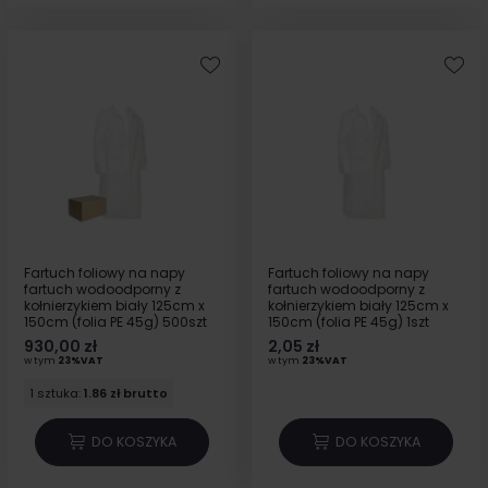
Fartuch foliowy na napy
Fartuch foliowy na napy
fartuch wodoodporny z
fartuch wodoodporny z
kołnierzykiem biały 125cm x
kołnierzykiem biały 125cm x
150cm (folia PE 45g) 500szt
150cm (folia PE 45g) 1szt
930,00 zł
2,05 zł
w tym
23%VAT
w tym
23%VAT
1 sztuka:
1.86 zł brutto
DO KOSZYKA
DO KOSZYKA