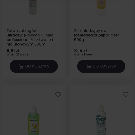
Żel do zabiegów
Żel chłodzący do
ultradźwiękowych C-Med-
laseroterapii Żelpol laser
professional żel z kwasem
500g
hialuronowym 500ml
9,61 zł
8,15 zł
w tym
23%VAT
w tym
8%VAT
DO KOSZYKA
DO KOSZYKA