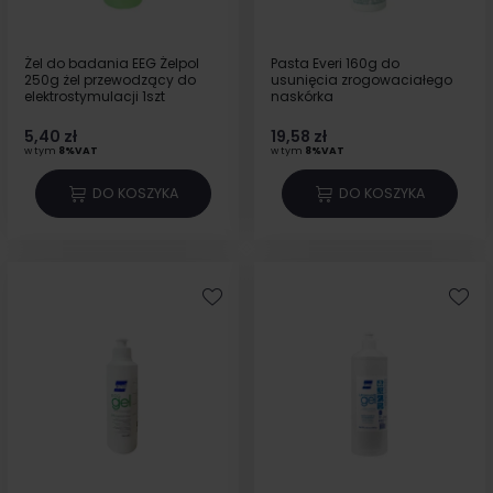
Żel do badania EEG Żelpol
Pasta Everi 160g do
250g żel przewodzący do
usunięcia zrogowaciałego
elektrostymulacji 1szt
naskórka
5,40 zł
19,58 zł
w tym
8%VAT
w tym
8%VAT
DO KOSZYKA
DO KOSZYKA