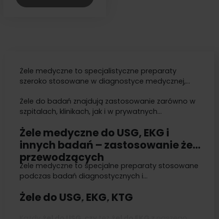
Żele medyczne to specjalistyczne preparaty
szeroko stosowane w diagnostyce medycznej,
fizjoterapii oraz rehabilitacji. Wykorzystywane w
Żele do badań znajdują zastosowanie zarówno w
różnych procedurach medycznych i urządzeniach,
szpitalach, klinikach, jak i w prywatnych
umożliwiają efektywne przewodnictwo sygnałów,
gabinetach fizjoterapii czy diagnostyki.
ultradźwięków oraz impulsów elektrycznych. Ich
Żele medyczne do USG, EKG i
zastosowanie żelu pozwala na przeprowadzenie
badań diagnostycznych oraz zabiegów
innych badań – zastosowanie żeli
terapeutycznych z wysoką dokładnością.
przewodzących
Żele medyczne to specjalne preparaty stosowane
podczas badań diagnostycznych i
terapeutycznych wykorzystujących ultradźwięki,
Żele do USG, EKG, KTG
prąd elektryczny lub światło. Ich głównym
zadaniem jest zapewnienie prawidłowego
przewodnictwa sygnału pomiędzy głowicą
Każdy
żel do USG, czy
też
żel do EKG z
naszego