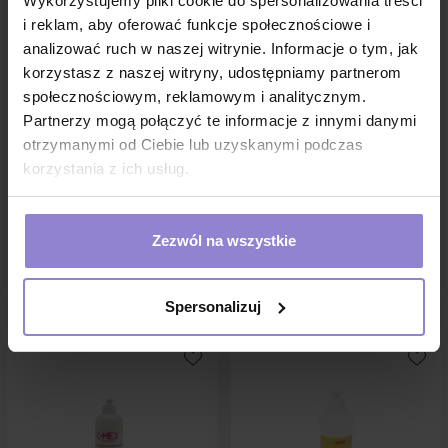
Wykorzystujemy pliki cookie do spersonalizowania treści
i reklam, aby oferować funkcje społecznościowe i
analizować ruch w naszej witrynie. Informacje o tym, jak
korzystasz z naszej witryny, udostępniamy partnerom
społecznościowym, reklamowym i analitycznym.
Pasta Everi 160g do
Żel do radiofrekwencji igłowej
Partnerzy mogą połączyć te informacje z innymi danymi
usunięcia zrogowaciałego
żel do zabiegów RF Żelpol
naskórka 24op
Smooth 500g
otrzymanymi od Ciebie lub uzyskanymi podczas
korzystania z ich usług.
441,60 zł
11,69 zł
w tym
8%VAT
w tym
23%VAT
1 sztuka:
18.4 zł brutto
Zezwól na wszystkie
DO KOSZYKA
DO KOSZYKA
Spersonalizuj