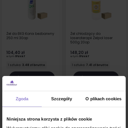
Żel do EKG Konix bezbarwny
Żel chłodzący do
250 ml 30op
laseroterapii Żelpol laser
500g 20op
104,40 zł
148,20 zł
w tym
8%VAT
w tym
8%VAT
1 sztuka:
3.48 zł brutto
1 sztuka:
7.41 zł brutto
DO KOSZYKA
DO KOSZYKA
Zgoda
Szczegóły
O plikach cookies
Niniejsza strona korzysta z plików cookie