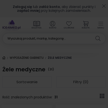
Zaloguj się
lub
załóż konto
, aby zbierać punkty i
zapłać mniej
przy kolejnych zamówieniach.
GAZETKA
KONTO
ULUBIONE
KOSZYK
MENU
WYPOSAŻENIE GABINETU
ŻELE MEDYCZNE
Żele medyczne
(31)
Sortowanie
Filtry (
0
)
Ilość znalezionych produktów:
31