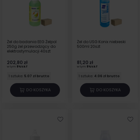
Żel do badania EEG Żelpol
Żel do USG Konix niebieski
250g żel przewodzący do
500ml 20szt
elektrostymulacji 40szt
202,80 zł
81,20 zł
w tym
8%VAT
w tym
8%VAT
1 sztuka:
5.07 zł brutto
1 sztuka:
4.06 zł brutto
DO KOSZYKA
DO KOSZYKA