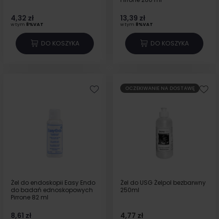
4,32 zł
13,39 zł
w tym
8%VAT
w tym
8%VAT
DO KOSZYKA
DO KOSZYKA
OCZEKIWANIE NA DOSTAWĘ
Żel do endoskopii Easy Endo
Żel do USG Żelpol bezbarwny
do badań ednoskopowych
250ml
Pirrone 82 ml
8,61 zł
4,77 zł