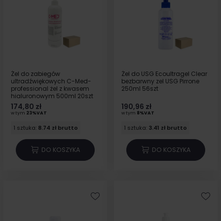
Żel do zabiegów
Żel do USG Ecoultragel Clear
ultradźwiękowych C-Med-
bezbarwny zel USG Pirrone
professional żel z kwasem
250ml 56szt
hialuronowym 500ml 20szt
174,80 zł
190,96 zł
w tym
23%VAT
w tym
8%VAT
1 sztuka:
8.74 zł brutto
1 sztuka:
3.41 zł brutto
DO KOSZYKA
DO KOSZYKA