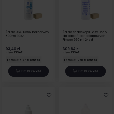
Żel do USG Konix bezbarwny
Żel do endoskopii Easy Endo
500ml 20szt
do badań ednoskopowych
Pirrone 260 ml 24szt
93,40 zł
309,84 zł
w tym
8%VAT
w tym
8%VAT
1 sztuka:
4.67 zł brutto
1 sztuka:
12.91 zł brutto
DO KOSZYKA
DO KOSZYKA