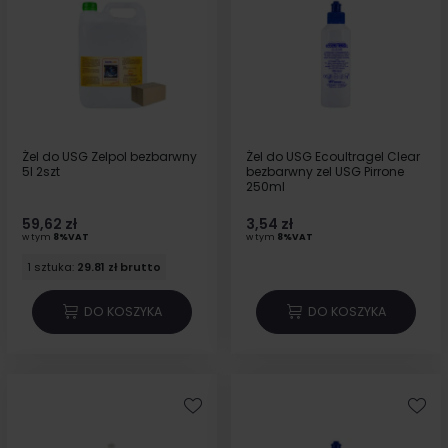
Żel do USG Zelpol bezbarwny
Żel do USG Ecoultragel Clear
5l 2szt
bezbarwny zel USG Pirrone
250ml
59,62 zł
3,54 zł
w tym
8%VAT
w tym
8%VAT
1 sztuka:
29.81 zł brutto
DO KOSZYKA
DO KOSZYKA