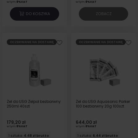
w tym
8%VAT
w tym
8%VAT
DO KOSZYKA
ZOBACZ
OCZEKIWANIE NA DOSTAWĘ
OCZEKIWANIE NA DOSTAWĘ
Żel do USG Żelpol bezbarwny
Żel do USG Aquasonic Parker
250ml 40szt
100 bezbarwny 20g 100szt
179,20 zł
644,00 zł
w tym
8%VAT
w tym
8%VAT
1 sztuka:
4.48 zł brutto
1 sztuka:
6.44 zł brutto