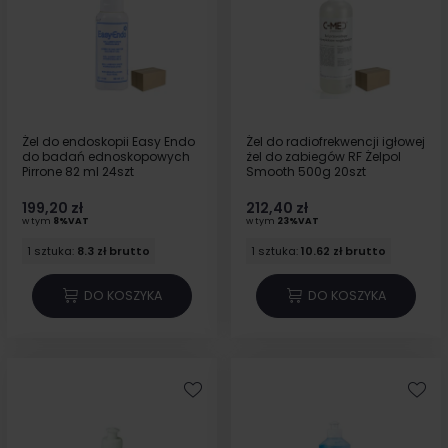
Żel do endoskopii Easy Endo
Żel do radiofrekwencji igłowej
do badań ednoskopowych
żel do zabiegów RF Żelpol
Pirrone 82 ml 24szt
Smooth 500g 20szt
199,20 zł
212,40 zł
w tym
8%VAT
w tym
23%VAT
1 sztuka:
8.3 zł brutto
1 sztuka:
10.62 zł brutto
DO KOSZYKA
DO KOSZYKA