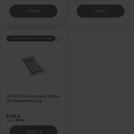
ZOBACZ
ZOBACZ
OCZEKIWANIE NA DOSTAWĘ
Żel do USG Aquasonic Parker
100 bezbarwny 20g
6,68 zł
w tym
8%VAT
ZOBACZ