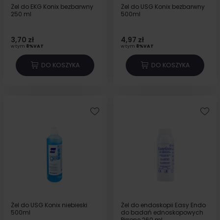
Żel do EKG Konix bezbarwny
Żel do USG Konix bezbarwny
250 ml
500ml
3,70 zł
4,97 zł
w tym
8%VAT
w tym
8%VAT
DO KOSZYKA
DO KOSZYKA
Żel do USG Konix niebieski
Żel do endoskopii Easy Endo
500ml
do badań ednoskopowych
Pirrone 260 ml