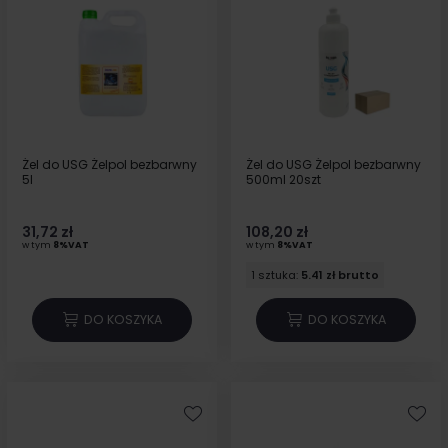
Żel do USG Żelpol bezbarwny
Żel do USG Żelpol bezbarwny
5l
500ml 20szt
31,72 zł
108,20 zł
w tym
8%VAT
w tym
8%VAT
1 sztuka:
5.41 zł brutto
DO KOSZYKA
DO KOSZYKA