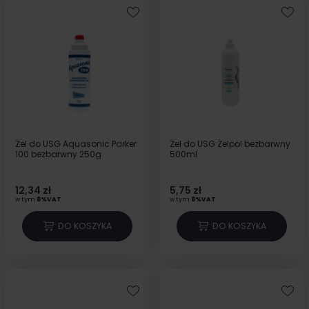
Żel do USG Aquasonic Parker
Żel do USG Żelpol bezbarwny
100 bezbarwny 250g
500ml
12,34 zł
5,75 zł
w tym
8%VAT
w tym
8%VAT
DO KOSZYKA
DO KOSZYKA