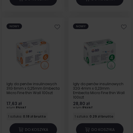
NOWY
NOWY
Igły do penów insulinowych
Igły do penów insulinowych
31G 6mm x 0,25mm Embecta
32G 4mm x 0,23mm
Micro Fine thin Wall 100szt
Embecta Micro Fine thin Wall
100szt
17,63 zł
28,80 zł
w tym
8%VAT
w tym
8%VAT
1 sztuka:
0.18 zł brutto
1 sztuka:
0.29 zł brutto
DO KOSZYKA
DO KOSZYKA