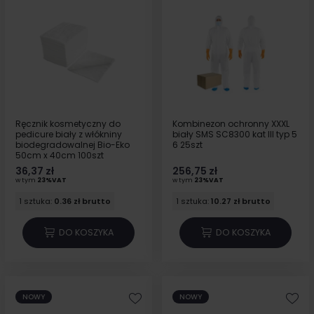
Ręcznik kosmetyczny do
Kombinezon ochronny XXXL
pedicure biały z włókniny
biały SMS SC8300 kat III typ 5
biodegradowalnej Bio-Eko
6 25szt
50cm x 40cm 100szt
36,37 zł
256,75 zł
w tym
23%VAT
w tym
23%VAT
1 sztuka:
0.36 zł brutto
1 sztuka:
10.27 zł brutto
DO KOSZYKA
DO KOSZYKA
NOWY
NOWY