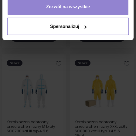
przeciwchemiczny XL biały
przeciwchemiczny L biały
Zezwól na wszystkie
SC8700 kat III typ 4 5 6
SC8700 kat III typ 4 5 6
17,71 zł
17,71 zł
w tym
23%VAT
w tym
23%VAT
Spersonalizuj
DO KOSZYKA
DO KOSZYKA
NOWY
NOWY
Kombinezon ochronny
Kombinezon ochronny
przeciwchemiczny M biały
przeciwchemiczny XXXL żółty
SC8700 kat III typ 4 5 6
SC8800 kat III typ 3 4 5 6
25szt