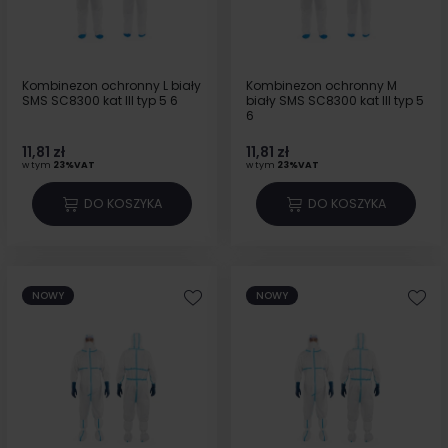
Kombinezon ochronny L biały
Kombinezon ochronny M
SMS SC8300 kat III typ 5 6
biały SMS SC8300 kat III typ 5
6
11,81 zł
11,81 zł
w tym
23%VAT
w tym
23%VAT
DO KOSZYKA
DO KOSZYKA
NOWY
NOWY