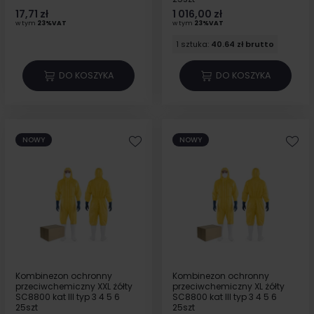
17,71 zł
1 016,00 zł
w tym
23%VAT
w tym
23%VAT
1 sztuka:
40.64 zł brutto
DO KOSZYKA
DO KOSZYKA
NOWY
NOWY
Kombinezon ochronny
Kombinezon ochronny
przeciwchemiczny XXL żółty
przeciwchemiczny XL żółty
SC8800 kat III typ 3 4 5 6
SC8800 kat III typ 3 4 5 6
25szt
25szt