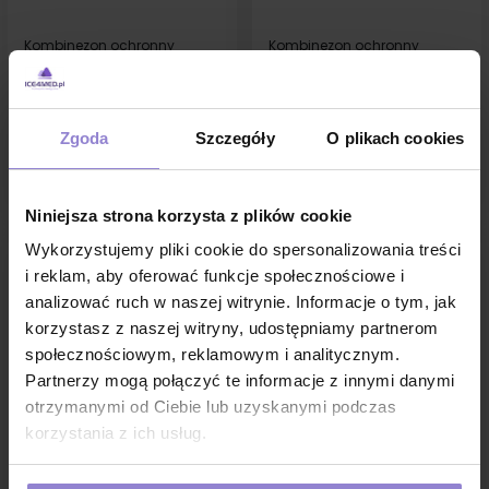
Kombinezon ochronny
Kombinezon ochronny
przeciwchemiczny XXXL biały
przeciwchemiczny XXL biały
SC8700 kat III typ 4 5 6
SC8700 kat III typ 4 5 6
17,71 zł
17,71 zł
w tym
23%VAT
w tym
23%VAT
Zgoda
Szczegóły
O plikach cookies
DO KOSZYKA
DO KOSZYKA
Niniejsza strona korzysta z plików cookie
Wykorzystujemy pliki cookie do spersonalizowania treści
i reklam, aby oferować funkcje społecznościowe i
NOWY
NOWY
analizować ruch w naszej witrynie. Informacje o tym, jak
korzystasz z naszej witryny, udostępniamy partnerom
społecznościowym, reklamowym i analitycznym.
Partnerzy mogą połączyć te informacje z innymi danymi
otrzymanymi od Ciebie lub uzyskanymi podczas
korzystania z ich usług.
Kombinezon ochronny
Kombinezon ochronny