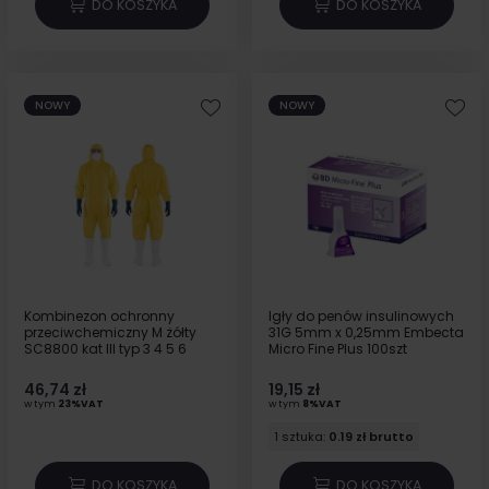
DO KOSZYKA
DO KOSZYKA
NOWY
NOWY
Kombinezon ochronny
Igły do penów insulinowych
przeciwchemiczny M żółty
31G 5mm x 0,25mm Embecta
SC8800 kat III typ 3 4 5 6
Micro Fine Plus 100szt
46,74 zł
19,15 zł
w tym
23%VAT
w tym
8%VAT
1 sztuka:
0.19 zł brutto
DO KOSZYKA
DO KOSZYKA