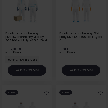
Kombinezon ochronny
Kombinezon ochronny XXXL
przeciwchemiczny M biały
biały SMS SC8300 kat III typ 5
SC8700 kat III typ 4 5 6 25szt
6
385,00 zł
11,81 zł
w tym
23%VAT
w tym
23%VAT
1 sztuka:
15.4 zł brutto
DO KOSZYKA
DO KOSZYKA
NOWY
NOWY