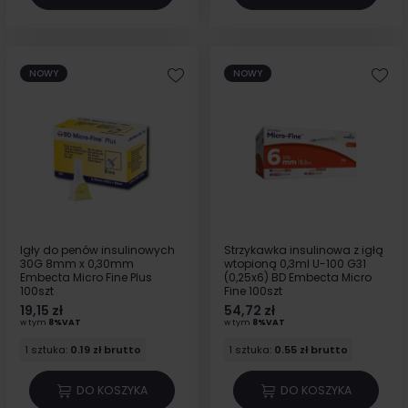
NOWY
NOWY
Igły do penów insulinowych
Strzykawka insulinowa z igłą
30G 8mm x 0,30mm
wtopioną 0,3ml U-100 G31
Embecta Micro Fine Plus
(0,25x6) BD Embecta Micro
100szt
Fine 100szt
19,15 zł
54,72 zł
w tym
8%VAT
w tym
8%VAT
1 sztuka:
0.19 zł brutto
1 sztuka:
0.55 zł brutto
DO KOSZYKA
DO KOSZYKA