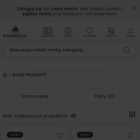
Zaloguj się
lub
załóż konto
, aby zbierać punkty i
zapłać mniej
przy kolejnych zamówieniach.
GAZETKA
KONTO
ULUBIONE
KOSZYK
MENU
NOWE PRODUKTY
Sortowanie
Filtry (
0
)
Ilość znalezionych produktów:
45
NOWY
NOWY