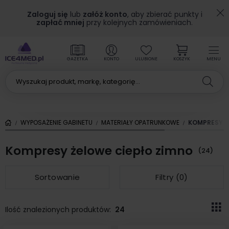
Zaloguj się
lub
załóż konto
, aby zbierać punkty i
zapłać mniej
przy kolejnych zamówieniach.
GAZETKA
KONTO
ULUBIONE
KOSZYK
MENU
WYPOSAŻENIE GABINETU
MATERIAŁY OPATRUNKOWE
KOMPRESY Ż
Kompresy żelowe ciepło zimno
(24)
Sortowanie
Filtry (
0
)
Ilość znalezionych produktów:
24