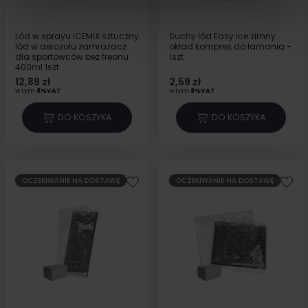
Lód w sprayu ICEMIX sztuczny
Suchy lód Easy Ice zimny
lód w aerozolu zamrażacz
okład kompres do łamania -
dla sportowców bez freonu
1szt
400ml 1szt
12,89 zł
2,59 zł
w tym
8%VAT
w tym
8%VAT
DO KOSZYKA
DO KOSZYKA
OCZEKIWANIE NA DOSTAWĘ
OCZEKIWANIE NA DOSTAWĘ