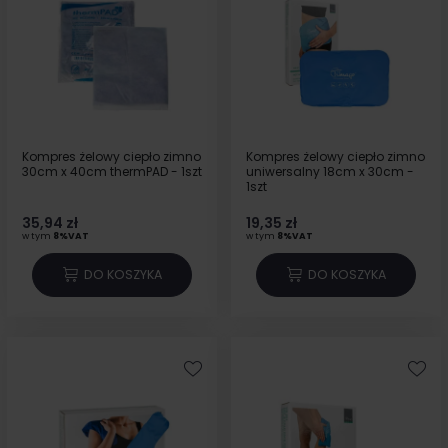
Kompres żelowy ciepło zimno
Kompres żelowy ciepło zimno
30cm x 40cm thermPAD - 1szt
uniwersalny 18cm x 30cm -
1szt
35,94 zł
19,35 zł
w tym
8%VAT
w tym
8%VAT
DO KOSZYKA
DO KOSZYKA