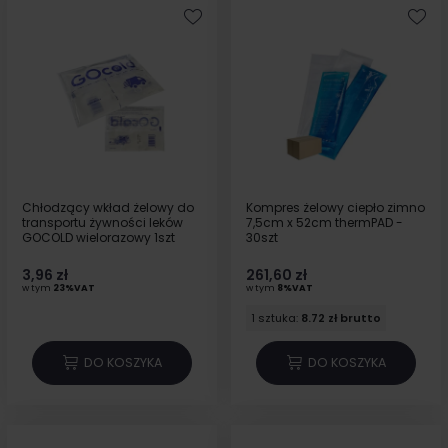
Chłodzący wkład żelowy do
Kompres żelowy ciepło zimno
transportu żywności leków
7,5cm x 52cm thermPAD -
GOCOLD wielorazowy 1szt
30szt
3,96 zł
261,60 zł
w tym
23%VAT
w tym
8%VAT
1 sztuka:
8.72 zł brutto
DO KOSZYKA
DO KOSZYKA