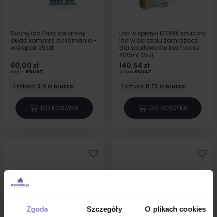
Suchy lód Easy Ice zimny
Lód w sprayu ICEMIX sztuczny
okład kompres do łamania -
lód w aerozolu zamrażacz
wielopak 25szt
dla sportowców bez freonu
400ml 12szt
60,00 zł
140,64 zł
w tym
8%VAT
w tym
8%VAT
1 sztuka:
2.4 zł brutto
1 sztuka:
11.72 zł brutto
DO KOSZYKA
DO KOSZYKA
Zgoda
Szczegóły
O plikach cookies