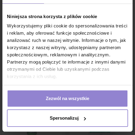
Niniejsza strona korzysta z plików cookie
Suchy lód Timago zimny
Suchy lód Timago zimny
okład kompres do łamania -
okład kompres do łamania -
Wykorzystujemy pliki cookie do spersonalizowania treści
wielopak 10szt
1szt
i reklam, aby oferować funkcje społecznościowe i
17,00 zł
2,00 zł
analizować ruch w naszej witrynie. Informacje o tym, jak
w tym
8%VAT
w tym
8%VAT
korzystasz z naszej witryny, udostępniamy partnerom
1 sztuka:
1.7 zł brutto
społecznościowym, reklamowym i analitycznym.
Partnerzy mogą połączyć te informacje z innymi danymi
DO KOSZYKA
DO KOSZYKA
otrzymanymi od Ciebie lub uzyskanymi podczas
korzystania z ich usług.
Zezwól na wszystkie
Spersonalizuj