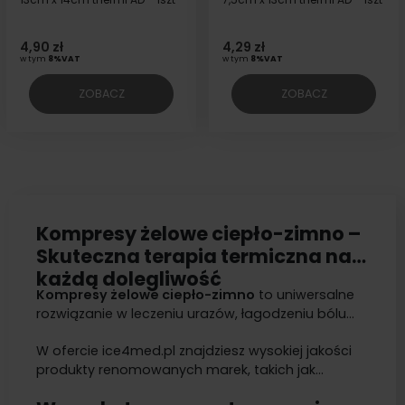
4,90 zł
4,29 zł
w tym
8%VAT
w tym
8%VAT
ZOBACZ
ZOBACZ
Kompresy żelowe ciepło-zimno –
Skuteczna terapia termiczna na
każdą dolegliwość
Kompresy żelowe ciepło-zimno
to uniwersalne
rozwiązanie w leczeniu urazów, łagodzeniu bólu
oraz rehabilitacji. Dzięki szerokiemu zastosowaniu,
W ofercie ice4med.pl znajdziesz wysokiej jakości
stanowią niezbędny element zarówno w
produkty renomowanych marek, takich jak
placówkach medycznych
, jak i
domowej
Tecweld
,
Timago
,
Kikgel
,
Akutol
oraz
Zarys
,
apteczce
.