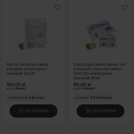
Suchy lód zimny okład
Chłodzący wkład żelowy do
kompres do łamania -
transportu żywności leków
wielopak 100szt
GOCOLD wielorazowy
wielopak 25szt
160,00 zł
90,00 zł
w tym
8%VAT
w tym
23%VAT
1 sztuka:
1.6 zł brutto
1 sztuka:
3.6 zł brutto
DO KOSZYKA
DO KOSZYKA