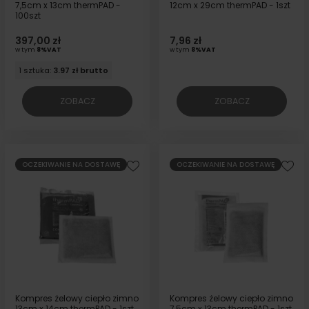
7,5cm x 13cm thermPAD -
12cm x 29cm thermPAD - 1szt
100szt
397,00 zł
7,96 zł
w tym
8%VAT
w tym
8%VAT
1 sztuka:
3.97 zł brutto
ZOBACZ
ZOBACZ
OCZEKIWANIE NA DOSTAWĘ
OCZEKIWANIE NA DOSTAWĘ
Kompres żelowy ciepło zimno
Kompres żelowy ciepło zimno
13cm x 14cm thermPAD - 1szt
7,5cm x 13cm thermPAD - 1szt