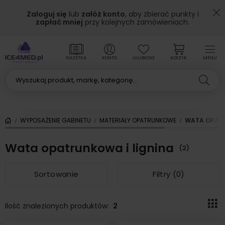
Zaloguj się
lub
załóż konto
, aby zbierać punkty i
zapłać mniej
przy kolejnych zamówieniach.
GAZETKA
KONTO
ULUBIONE
KOSZYK
MENU
WYPOSAŻENIE GABINETU
MATERIAŁY OPATRUNKOWE
WATA OPATR
Wata opatrunkowa i lignina
(2)
Sortowanie
Filtry (
0
)
Ilość znalezionych produktów:
2