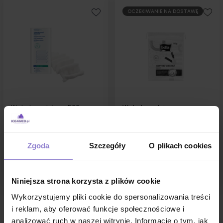
OCZEKIWANIE NA DOSTAWĘ
Wata bawełniana 500g
Wata bawełniano-
opatrunkowa 1op
wiskozowa 50g
27,17 zł
4,63 zł
Zgoda
Szczegóły
O plikach cookies
w tym
8%VAT
w tym
23%VAT
DO KOSZYKA
ZOBACZ
Niniejsza strona korzysta z plików cookie
Wykorzystujemy pliki cookie do spersonalizowania treści
i reklam, aby oferować funkcje społecznościowe i
analizować ruch w naszej witrynie. Informacje o tym, jak