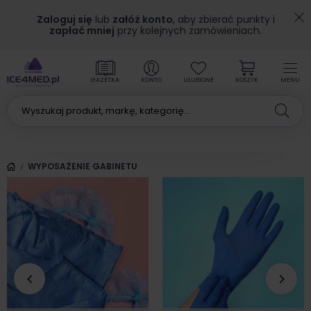
Zaloguj się
lub
załóż konto
, aby zbierać punkty i
zapłać mniej
przy kolejnych zamówieniach.
GAZETKA
KONTO
ULUBIONE
KOSZYK
MENU
WYPOSAŻENIE GABINETU
keyboard_arrow_left
keyboard_arrow_right
Poprzedni
Nas