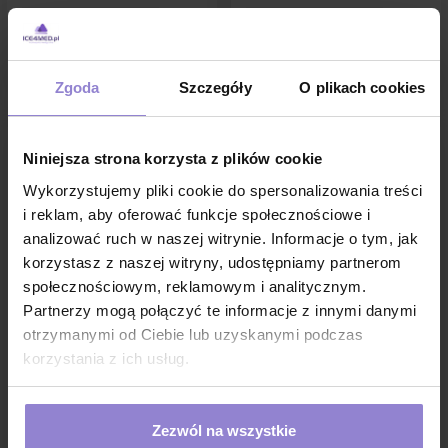
1 sztuka:
1.69 zł brutto
1 sztuka:
1.69 zł brutto
DO KOSZYKA
DO KOSZYKA
Zgoda
Szczegóły
O plikach cookies
Niniejsza strona korzysta z plików cookie
Wykorzystujemy pliki cookie do spersonalizowania treści
i reklam, aby oferować funkcje społecznościowe i
analizować ruch w naszej witrynie. Informacje o tym, jak
korzystasz z naszej witryny, udostępniamy partnerom
społecznościowym, reklamowym i analitycznym.
Partnerzy mogą połączyć te informacje z innymi danymi
otrzymanymi od Ciebie lub uzyskanymi podczas
Rękawiczki chirurgiczne
Rękawiczki chirurgiczne
korzystania z ich usług.
lateksowe sterylne 6.5
lateksowe sterylne 6.0
bezpudrowe Dermagel Basic
bezpudrowe Dermagel Basic
400 par
400 par
676,00 zł
676,00 zł
Zezwól na wszystkie
w tym
8%VAT
w tym
8%VAT