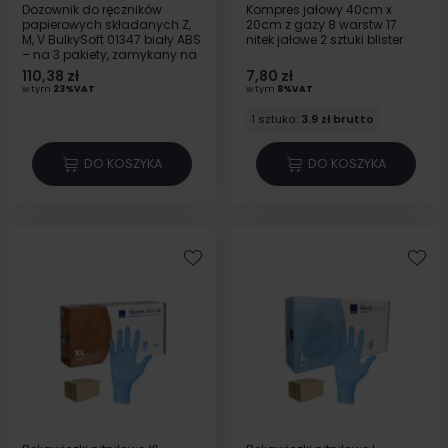
Dozownik do ręczników
Kompres jałowy 40cm x
papierowych składanych Z,
20cm z gazy 8 warstw 17
M, V BulkySoft 01347 biały ABS
nitek jałowe 2 sztuki blister
– na 3 pakiety, zamykany na
klucz
110,38 zł
7,80 zł
w tym
23%VAT
w tym
8%VAT
1 sztuka:
3.9 zł brutto
DO KOSZYKA
DO KOSZYKA