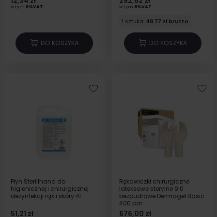
12,34 zł
292,62 zł
w tym
8%VAT
w tym
8%VAT
1 sztuka:
48.77 zł brutto
DO KOSZYKA
DO KOSZYKA
Płyn Sterillhand do
Rękawiczki chirurgiczne
higienicznej i chirurgicznej
lateksowe sterylne 9.0
dezynfekcji rąk i skóry 4l
bezpudrowe Dermagel Basic
400 par
51,21 zł
676,00 zł