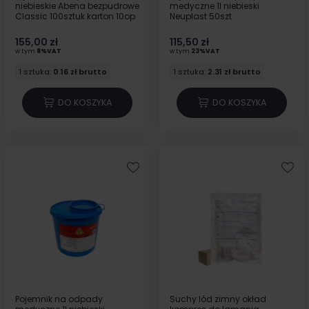
niebieskie Abena bezpudrowe
medyczne 1l niebieski
Classic 100sztuk karton 10op
Neuplast 50szt
155,00 zł
115,50 zł
w tym
8%VAT
w tym
23%VAT
1 sztuka:
0.16 zł brutto
1 sztuka:
2.31 zł brutto
DO KOSZYKA
DO KOSZYKA
Pojemnik na odpady
Suchy lód zimny okład