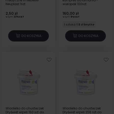
medyczne 1l niebieski
kompres do łamania -
Neuplast 1szt
wielopak 100szt
2,50 zł
160,00 zł
w tym
23%VAT
w tym
8%VAT
1 sztuka:
1.6 zł brutto
DO KOSZYKA
DO KOSZYKA
Wiaderko do chusteczek
Wiaderko do chusteczek
Dry&wet wipes 150 szt do
Dry&wet wipes 256 szt do