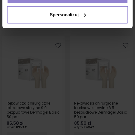
1 sztuka:
1.69 zł brutto
1 sztuka:
1.69 zł brutto
Spersonalizuj
DO KOSZYKA
DO KOSZYKA
Rękawiczki chirurgiczne
Rękawiczki chirurgiczne
lateksowe sterylne 9.0
lateksowe sterylne 8.5
bezpudrowe Dermagel Basic
bezpudrowe Dermagel Basic
50 par
50 par
85,50 zł
85,50 zł
w tym
8%VAT
w tym
8%VAT