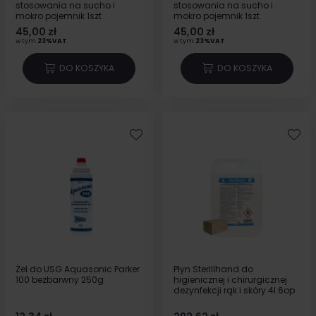
stosowania na sucho i
stosowania na sucho i
mokro pojemnik 1szt
mokro pojemnik 1szt
45,00 zł
45,00 zł
w tym
23%VAT
w tym
23%VAT
DO KOSZYKA
DO KOSZYKA
Żel do USG Aquasonic Parker
Płyn Sterillhand do
100 bezbarwny 250g
higienicznej i chirurgicznej
dezynfekcji rąk i skóry 4l 6op