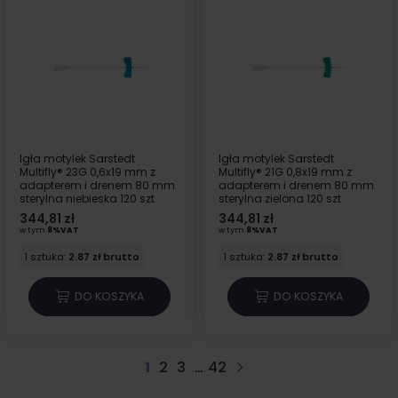
Igła motylek Sarstedt
Igła motylek Sarstedt
Multifly® 23G 0,6x19 mm z
Multifly® 21G 0,8x19 mm z
adapterem i drenem 80 mm
adapterem i drenem 80 mm
sterylna niebieska 120 szt
sterylna zielona 120 szt
344,81 zł
344,81 zł
w tym
8%VAT
w tym
8%VAT
1 sztuka:
2.87 zł brutto
1 sztuka:
2.87 zł brutto
DO KOSZYKA
DO KOSZYKA
1
2
3
…
42
Następny