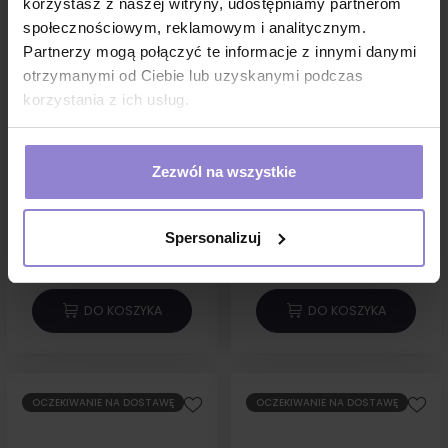
korzystasz z naszej witryny, udostępniamy partnerom
społecznościowym, reklamowym i analitycznym.
Partnerzy mogą połączyć te informacje z innymi danymi
otrzymanymi od Ciebie lub uzyskanymi podczas
korzystania z ich usług.
Jałowy pojemnik na płyny
Jałowy pojemnik na płyny
500ml Matoset Instrument
250ml Matoset Instrument
Zezwól na wszystkie
plastikowy 10 szt
plastikowy 10 szt
76,60 zł
65,70 zł
Spersonalizuj
w tym
8%VAT
w tym
8%VAT
1 sztuka:
7.66 zł brutto
1 sztuka:
6.57 zł brutto
DO KOSZYKA
DO KOSZYKA
OCZEKIWANIE NA DOSTAWĘ
OCZEKIWANIE NA DOSTAWĘ