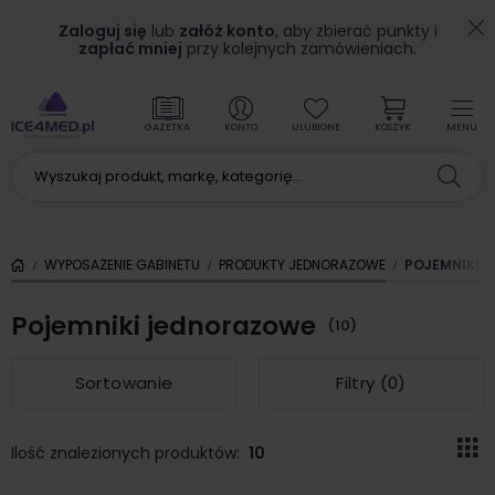
Zaloguj się
lub
załóż konto
, aby zbierać punkty i
zapłać mniej
przy kolejnych zamówieniach.
GAZETKA
KONTO
ULUBIONE
KOSZYK
MENU
WYPOSAŻENIE GABINETU
PRODUKTY JEDNORAZOWE
POJEMNIKI 
Pojemniki jednorazowe
(10)
Sortowanie
Filtry (
0
)
Ilość znalezionych produktów:
10