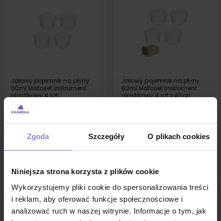
Jałowy pojemnik na płyny
Jałowy pojemnik na płyny
60ml Matoset Instrument
60ml Matoset Instrument
plastikowy 4 szt
plastikowy 4 szt x 45op
5,77 zł
243,90 zł
w tym
8%VAT
w tym
8%VAT
1 sztuka:
1.44 zł brutto
1 sztuka:
1.36 zł brutto
Zgoda
Szczegóły
O plikach cookies
DO KOSZYKA
DO KOSZYKA
Niniejsza strona korzysta z plików cookie
Wykorzystujemy pliki cookie do spersonalizowania treści
i reklam, aby oferować funkcje społecznościowe i
analizować ruch w naszej witrynie. Informacje o tym, jak