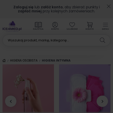
Zaloguj się
lub
załóż konto
, aby zbierać punkty i
zapłać mniej
przy kolejnych zamówieniach.
GAZETKA
KONTO
ULUBIONE
KOSZYK
MENU
HIGIENA OSOBISTA
HIGIENA INTYMNA
hi
keyboard_arrow_left
keyboard_arrow_right
Poprzedni
Nas