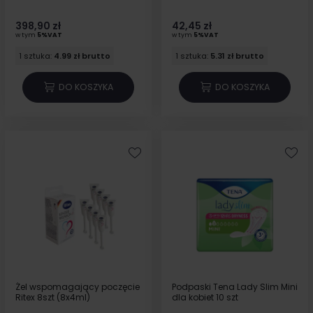
398,90 zł
42,45 zł
w tym
5%VAT
w tym
5%VAT
1 sztuka:
4.99 zł brutto
1 sztuka:
5.31 zł brutto
DO KOSZYKA
DO KOSZYKA
Żel wspomagający poczęcie
Podpaski Tena Lady Slim Mini
Ritex 8szt (8x4ml)
dla kobiet 10 szt