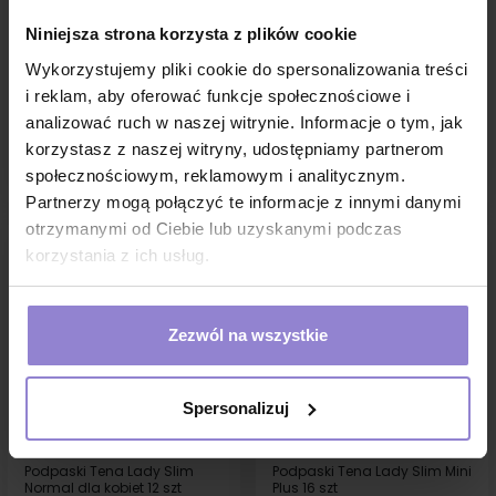
Protect+ Normal Night 10 szt
dla kobiet 30 szt
Niniejsza strona korzysta z plików cookie
14,83 zł
31,40 zł
Wykorzystujemy pliki cookie do spersonalizowania treści
w tym
5%VAT
w tym
5%VAT
i reklam, aby oferować funkcje społecznościowe i
1 sztuka:
1.48 zł brutto
1 sztuka:
1.05 zł brutto
analizować ruch w naszej witrynie. Informacje o tym, jak
korzystasz z naszej witryny, udostępniamy partnerom
DO KOSZYKA
DO KOSZYKA
społecznościowym, reklamowym i analitycznym.
Partnerzy mogą połączyć te informacje z innymi danymi
otrzymanymi od Ciebie lub uzyskanymi podczas
korzystania z ich usług.
Zezwól na wszystkie
Spersonalizuj
Podpaski Tena Lady Slim
Podpaski Tena Lady Slim Mini
Normal dla kobiet 12 szt
Plus 16 szt