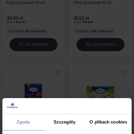
Extra dla kobiet 20 szt
Extra dla kobiet 10 szt
36,93 zł
19,63 zł
w tym
5%VAT
w tym
5%VAT
1 sztuka:
1.85 zł brutto
1 sztuka:
1.96 zł brutto
DO KOSZYKA
DO KOSZYKA
Zgoda
Szczegóły
O plikach cookies
Podpaski na noc Tena Lady
Podpaski Tena Lady Normal