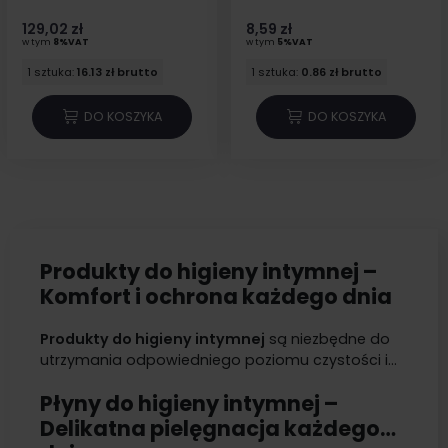
129,02 zł
8,59 zł
w tym
8%VAT
w tym
5%VAT
1 sztuka:
16.13 zł brutto
1 sztuka:
0.86 zł brutto
DO KOSZYKA
DO KOSZYKA
Produkty do higieny intymnej –
Komfort i ochrona każdego dnia
Produkty do higieny intymnej
są niezbędne do
utrzymania odpowiedniego poziomu czystości i
komfortu. Właściwa higiena intymna jest kluczowa
Płyny do higieny intymnej –
dla zdrowia, zapobiegając infekcjom,
podrażnieniom oraz nieprzyjemnym zapachom. W
Delikatna pielęgnacja każdego
naszej ofercie znajdziesz szeroki wybór
płynów do