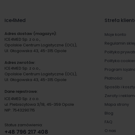
Pyły – Jest to zawiesina drobnych cząstek stał
D – Badanie pyłem dolomitowym
Renomowani producenci m
Ice4Med
Strefa klien
NR – Półmaska jednokrotnego użytku
R – Półmaska wielokrotnego użytku
Adres dostaw (magazyn):
W naszej ofercie znajdziesz produkty uznanych ma
Moje konto
NDS – Najwyższe Dopuszczalne Stężenie – stęże
ICE4MED Sp. z o.o.,
godzinnego tygodniowego wymiaru czasu pracy pr
Regulamin skl
Opolskie Centrum Logistyczne (OCL),
Bisaf
– maski o doskonałej wydajności filtracji i t
w jego przyszłych pokoleniach.
Ul. Głogowska 43, 45-315 Opole
Polityka prywat
Opharm
– nowoczesne rozwiązania ochrony dró
Polityka cookie
Oxyline
– specjalistyczne półmaski dedykowane
Adres zwrotów:
Maski z filtrem – różne op
ICE4MED Sp. z o.o.,
Program lojaln
Opolskie Centrum Logistyczne (OCL),
Płatności
Ul. Głogowska 43, 45-315 Opole
Wszystkie nasze
maski z filtrem
oferujemy w małych
Sposób i koszt
doskonałym rozwiązaniem dla firm i instytucji medy
Dane rejestrowe:
Zwroty i rekla
ICE4MED Sp. z o.o.
Maski z filtrem a maseczki 
ul. Plebiscytowa 3/18, 45-359 Opole
Mapa strony
NIP: 7543290715
Blog
Jeśli szukasz maseczek chirurgicznych do codzienne
FAQ
Status zamówienia:
idealnym uzupełnieniem dla
masek z filtrem
, dosta
O nas
+48 796 217 408