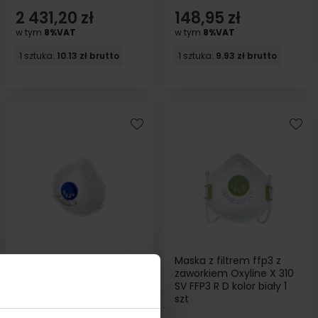
2 431,20 zł
148,95 zł
w tym
8%VAT
w tym
8%VAT
1 sztuka:
10.13 zł brutto
1 sztuka:
9.93 zł brutto
Maska z filtrem ffp1 z
Maska z filtrem ffp3 z
zaworkiem Oxyline X 100
zaworkiem Oxyline X 310
V FFP1 R D kolor biały 1szt
SV FFP3 R D kolor biały 1
szt