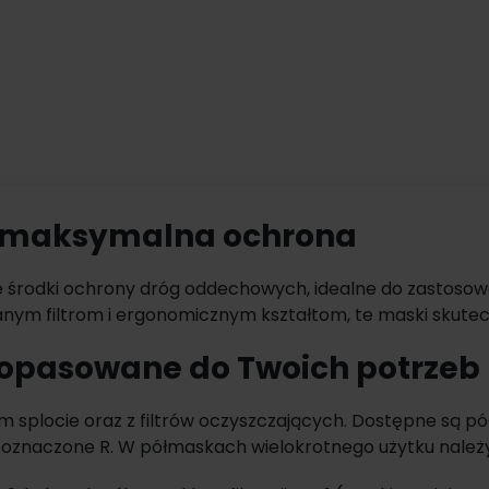
2 – maksymalna ochrona
środki ochrony dróg oddechowych, idealne do zastoso
nym filtrom i ergonomicznym kształtom, te maski skutecz
lność oraz wydajność filtracji spełniają normy PN-EN 149
 dopasowane do Twoich potrzeb
m splocie oraz z filtrów oczyszczających. Dostępne są 
oznaczone R. W półmaskach wielokrotnego użytku należy r