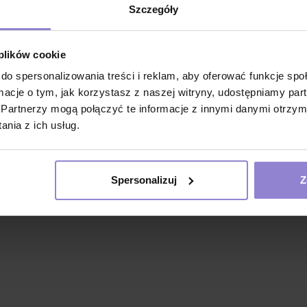
1 734,40 zł
111,40 zł
Szczegóły
w tym
8%VAT
w tym
8%VAT
1 sztuka:
5.42 zł brutto
1 sztuka:
5.57 zł brutto
 plików cookie
do spersonalizowania treści i reklam, aby oferować funkcje sp
ormacje o tym, jak korzystasz z naszej witryny, udostępniamy p
Partnerzy mogą połączyć te informacje z innymi danymi otrzym
nia z ich usług.
Spersonalizuj
Z