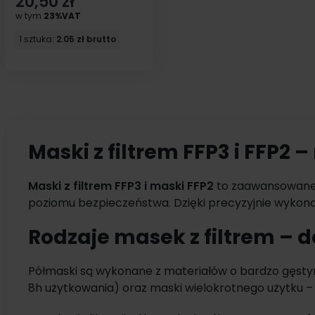
20,50 zł
w tym
23%VAT
1 sztuka:
2.05 zł brutto
Maski z filtrem FFP3 i FFP
Maski z filtrem FFP3 i maski FFP2
to zaawansowane 
poziomu bezpieczeństwa. Dzięki precyzyjnie wykona
drobnoustrojami zawieszonymi w powietrzu. Ich szcze
Rodzaje masek z filtrem –
Półmaski są wykonane z materiałów o bardzo gęsty
8h użytkowania) oraz maski wielokrotnego użytku – 