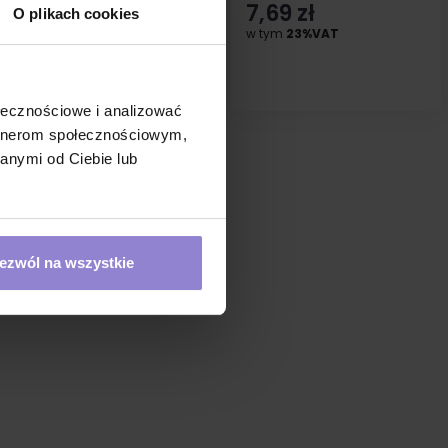
3,47 zł
7,69 zł
O plikach cookies
w tym
23%VAT
w tym
23%VAT
ołecznościowe i analizować
artnerom społecznościowym,
anymi od Ciebie lub
ezwól na wszystkie