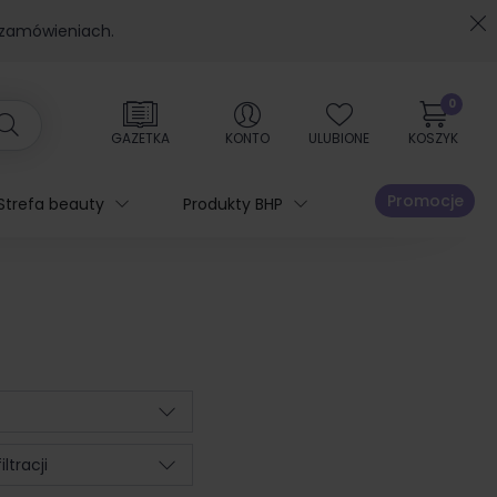
 zamówieniach.
0
GAZETKA
KONTO
ULUBIONE
KOSZYK
Promocje
Strefa beauty
Produkty BHP
ltracji