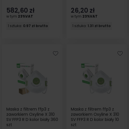
582,60 zł
26,20 zł
w tym
23%VAT
w tym
23%VAT
1 sztuka:
0.97 zł brutto
1 sztuka:
1.31 zł brutto
Maska z filtrem ffp3 z
Maska z filtrem ffp3 z
zaworkiem Oxyline X 310
zaworkiem Oxyline X 310
SV FFP3 R D kolor biały 360
SV FFP3 R D kolor biały 10
szt
szt