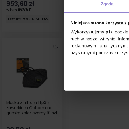
953,60 zł
60,80 zł
Zgoda
w tym
8%VAT
w tym
8%VAT
1 sztuka:
2.98 zł brutto
1 sztuka:
3.04 zł brutto
Niniejsza strona korzysta z
Wykorzystujemy pliki cookie 
ruch w naszej witrynie. Inf
reklamowym i analitycznym. 
uzyskanymi podczas korzysta
Maska z filtrem ffp3 z
zaworkiem Opharm na
gumkę kolor czarny 10 szt