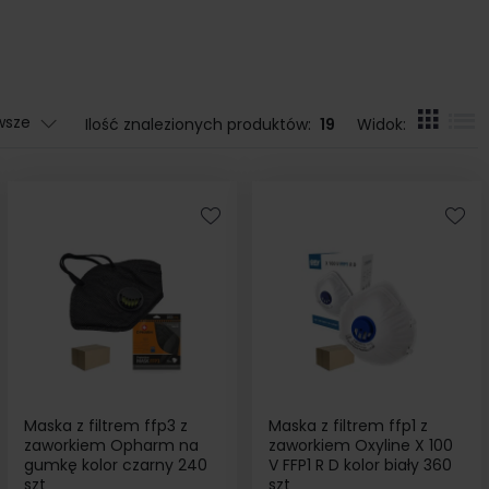
wsze
Ilość znalezionych produktów:
19
Widok:
Maska z filtrem ffp3 z
Maska z filtrem ffp1 z
zaworkiem Opharm na
zaworkiem Oxyline X 100
gumkę kolor czarny 240
V FFP1 R D kolor biały 360
szt
szt