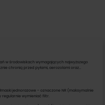
wań w środowiskach wymagających najwyższego
nie chronią przed pyłami, aerozolami oraz
, gwarantując pełną ochronę w każdej sytuacji.
półmaski jednorazowe – oznaczone NR (maksymalnie
egularnie wymieniać filtr.