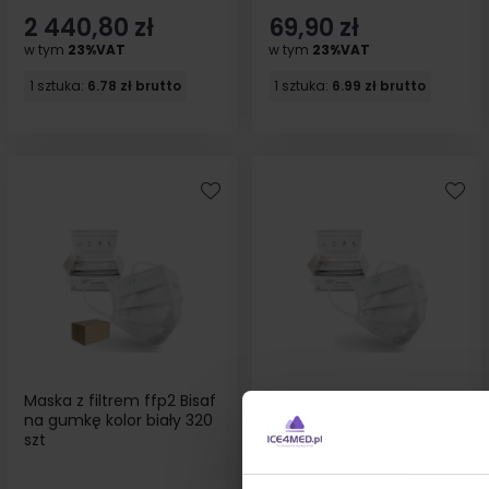
2 440,80 zł
69,90 zł
w tym
23%VAT
w tym
23%VAT
1 sztuka:
6.78 zł brutto
1 sztuka:
6.99 zł brutto
Maska z filtrem ffp2 Bisaf
Maska z filtrem ffp2 Bisaf
na gumkę kolor biały 320
na gumkę kolor biały 20
szt
szt