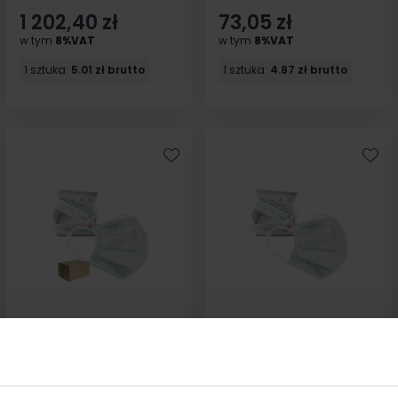
1 202,40 zł
73,05 zł
w tym
8%VAT
w tym
8%VAT
1 sztuka:
5.01 zł brutto
1 sztuka:
4.87 zł brutto
Maska z filtrem ffp2 AIR
Maska z filtrem ffp2 AIR
Bisaf na gumkę kolor
Bisaf na gumkę kolor
biały 320 szt
biały 20 szt