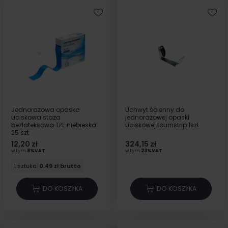
Jednorazowa opaska
Uchwyt ścienny do
uciskowa staza
jednorazowej opaski
bezlateksowa TPE niebieska
uciskowej tournstrip 1szt
25 szt
12,20 zł
324,15 zł
w tym
8%VAT
w tym
23%VAT
1 sztuka:
0.49 zł brutto
DO KOSZYKA
DO KOSZYKA