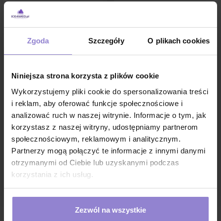
Zgoda
Szczegóły
O plikach cookies
Niniejsza strona korzysta z plików cookie
Wykorzystujemy pliki cookie do spersonalizowania treści
Jednorazowa opaska
Opaska uciskowa staza
i reklam, aby oferować funkcje społecznościowe i
uciskowa staza
automatyczna Sarstedt 1 szt
analizować ruch w naszej witrynie. Informacje o tym, jak
automatyczna Sarstedt 200
szt
korzystasz z naszej witryny, udostępniamy partnerom
413,54 zł
40,09 zł
społecznościowym, reklamowym i analitycznym.
w tym
8%VAT
w tym
8%VAT
Partnerzy mogą połączyć te informacje z innymi danymi
1 sztuka:
2.07 zł brutto
otrzymanymi od Ciebie lub uzyskanymi podczas
korzystania z ich usług.
DO KOSZYKA
DO KOSZYKA
Zezwól na wszystkie