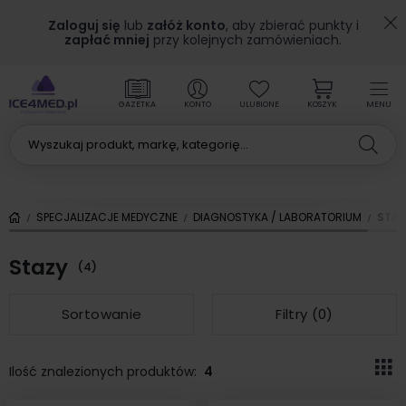
Zaloguj się
lub
załóż konto
, aby zbierać punkty i
zapłać mniej
przy kolejnych zamówieniach.
GAZETKA
KONTO
ULUBIONE
KOSZYK
MENU
SPECJALIZACJE MEDYCZNE
DIAGNOSTYKA / LABORATORIUM
STA
Stazy
(4)
Sortowanie
Filtry (
0
)
Ilość znalezionych produktów:
4