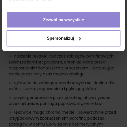
w skórę
rękawice pomagają w utrzymaniu ciepła i wilgoci, co
intensyfikuje działanie parafiny, umożliwiając lepsze
Zezwól na wszystkie
nawilżenie i odżywienie skóry
rękawice jednorazowe z włókniny zapewniają
higieniczne warunki podczas zabiegów, chroniąc dłonie
Spersonalizuj
przed zanieczyszczeniami oraz minimalizując ryzyko
infekcji
noszenie rękawic podczas zabiegów parafinowych
zwiększa komfort pacjenta, chroniąc skórę przed
bezpośrednim kontaktem z otoczeniem i utrzymując
ciepło przez cały czas trwania zabiegu
rękawice do zabiegów parafinowych są idealne dla
osób z suchą, zrogowaciałą i pękającą skórą
ciepło generowane przez parafinę, utrzymywane
przez rękawice, pomaga poprawić krążenie krwi
rękawice mogą chronić meble i powierzchnie przed
przypadkowym zabrudzeniem parafiną podczas
zabiegów w domu lub w salonie kosmetycznym