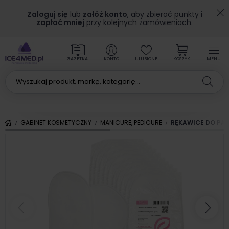
Zaloguj się
lub
załóż konto
, aby zbierać punkty i
zapłać mniej
przy kolejnych zamówieniach.
GAZETKA
KONTO
ULUBIONE
KOSZYK
MENU
GABINET KOSMETYCZNY
MANICURE, PEDICURE
RĘKAWICE DO PAR
Poprzedni
Nas