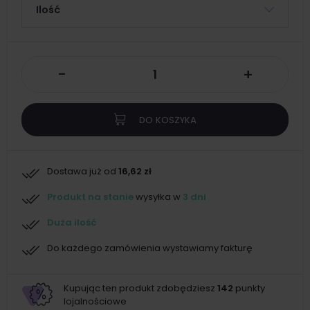
Ilość
-
+
DO KOSZYKA
Dostawa już od
16,62 zł
Produkt na stanie
wysyłka w
3 dni
Duża ilość
Do każdego zamówienia wystawiamy fakturę
Kupując ten produkt zdobędziesz
142
punkty
lojalnościowe