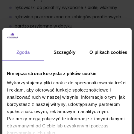
rękawiczki do parafiny wykonane z białej włókniny
rękawice przeznaczone do zabiegów parafinowych
bardzo przyjemne w dotyku
rękawice nie podrażniają skóry
rozmiar uniwersalny 15cm x 28cm
Zgoda
Szczegóły
O plikach cookies
gramatura 220g
zapakowane w higieniczne, foliowe opakowanie
produkt jednorazowy, co minimalizuje ryzyko
Niniejsza strona korzysta z plików cookie
przenoszenia bakterii i zapewnia czystość podczas
Wykorzystujemy pliki cookie do spersonalizowania treści
zabiegów pielęgnacyjnych
i reklam, aby oferować funkcje społecznościowe i
Zastosowanie
analizować ruch w naszej witrynie. Informacje o tym, jak
rękawice są używane podczas zabiegów
korzystasz z naszej witryny, udostępniamy partnerom
parafinowych na dłonie
społecznościowym, reklamowym i analitycznym.
po nałożeniu ciepłej parafiny na skórę, rękawiczki
Partnerzy mogą połączyć te informacje z innymi danymi
pomagają w utrzymaniu ciepła, co zwiększa
otrzymanymi od Ciebie lub uzyskanymi podczas
efektywność zabiegu i pozwala parafinie lepiej wniknąć
korzystania z ich usług.