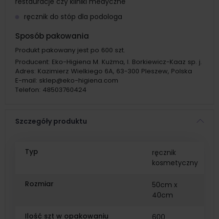
restauracje czy kliniki medyczne
ręcznik do stóp dla podologa
Sposób pakowania
Produkt pakowany jest po 600 szt.
Producent:
Eko-Higiena M. Kużma, I. Borkiewicz-Kaaz sp. j.
Adres:
Kazimierz Wielkiego 6A, 63-300 Pleszew, Polska
E-mail:
sklep@eko-higiena.com
Telefon:
48503760424
Szczegóły produktu
Typ
ręcznik
kosmetyczny
Rozmiar
50cm x
40cm
Ilość szt w opakowaniu
600