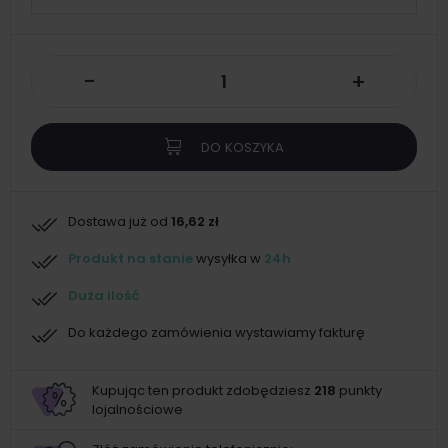
-
+
DO KOSZYKA
Dostawa już od
16,62 zł
Produkt na stanie
wysyłka w
24h
Duża ilość
Do każdego zamówienia wystawiamy fakturę
Kupując ten produkt zdobędziesz
218
punkty
lojalnościowe