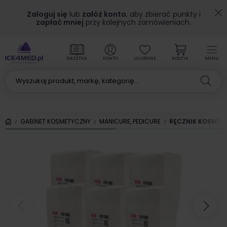
Zaloguj się
lub
załóż konto
, aby zbierać punkty i
zapłać mniej
przy kolejnych zamówieniach.
GAZETKA
KONTO
ULUBIONE
KOSZYK
MENU
GABINET KOSMETYCZNY
MANICURE, PEDICURE
RĘCZNIK KOSMETY
Poprzedni
Nas