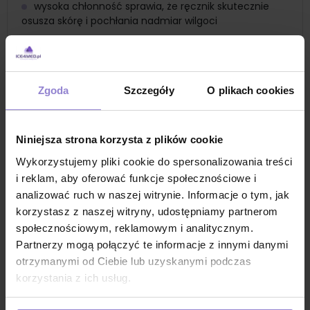
wysoka chłonność sprawia, że ręcznik skutecznie
osusza skórę i pochłania nadmiar wilgoci
materiał jest delikatny dla skóry, zapewniając
komfort podczas zabiegów, nie podrażniają skóry
rozmiar 50x40cm
Zgoda
Szczegóły
O plikach cookies
zapakowane w higieniczne, foliowe opakowanie
ręcznik nie rozdziera się podczas użycia
Niniejsza strona korzysta z plików cookie
jednorazowy ręcznik zapewnia wysoki poziom
higieny, eliminując ryzyko przenoszenia bakterii i
Wykorzystujemy pliki cookie do spersonalizowania treści
infekcji
i reklam, aby oferować funkcje społecznościowe i
jednorazowe ręczniki są wygodne w użyciu i
analizować ruch w naszej witrynie. Informacje o tym, jak
eliminują potrzebę prania
korzystasz z naszej witryny, udostępniamy partnerom
społecznościowym, reklamowym i analitycznym.
szerokie zastosowanie kosmetyczne i medyczne
Partnerzy mogą połączyć te informacje z innymi danymi
produkt jednorazowy, opakowanie: 100 szt
otrzymanymi od Ciebie lub uzyskanymi podczas
Zastosowanie
korzystania z ich usług.
ręcznik kosmetyczny do pedicure
jednorazowy ręcznik do zabiegów pedicure do