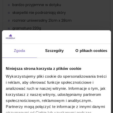
bardzo przyjemne w dotyku
skarpetki nie podrażniają skóry
rozmiar uniwersalny 21cm x 28cm
gramatura 220g
zapakowane w higieniczne, foliowe opakowanie
produkt jednorazowy, co minimalizuje ryzyko
przenoszenia bakterii i zapewnia czystość podczas
Zgoda
Szczegóły
O plikach cookies
zabiegów pielęgnacyjnych
Zastosowanie
skarpety są używane podczas zabiegów
Niniejsza strona korzysta z plików cookie
parafinowych na stopy
Wykorzystujemy pliki cookie do spersonalizowania treści
po nałożeniu ciepłej parafiny na skórę, skarpety
i reklam, aby oferować funkcje społecznościowe i
pomagają w utrzymaniu ciepła, co zwiększa
analizować ruch w naszej witrynie. Informacje o tym, jak
efektywność zabiegu i pozwala parafinie lepiej wniknąć
korzystasz z naszej witryny, udostępniamy partnerom
w skórę
społecznościowym, reklamowym i analitycznym.
skarpety pomagają w utrzymaniu ciepła i wilgoci, co
Partnerzy mogą połączyć te informacje z innymi danymi
intensyfikuje działanie parafiny, umożliwiając lepsze
otrzymanymi od Ciebie lub uzyskanymi podczas