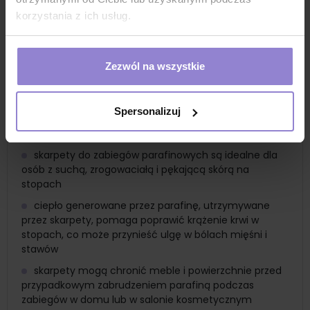
nawilżenie i odżywienie skóry
korzystania z ich usług.
skarpety jednorazowe z włókniny zapewniają
higieniczne warunki podczas zabiegów, chroniąc stopy
przed zanieczyszczeniami oraz minimalizując ryzyko
Zezwól na wszystkie
infekcji
noszenie skarpet podczas zabiegów parafinowych
zwiększa komfort pacjenta, chroniąc skórę przed
Spersonalizuj
bezpośrednim kontaktem z otoczeniem i utrzymując
ciepło przez cały czas trwania zabiegu
skarpety do zabiegów parafinowych są idealne dla
osób z suchą, zrogowaciałą i pękającą skórą na
stopach
ciepło generowane przez parafinę, utrzymywane
przez skarpety, pomaga poprawić krążenie krwi w
stopach, co może przynieść ulgę w bólach mięśni i
stawów
skarpety mogą chronić meble i powierzchnie przed
przypadkowym zabrudzeniem parafiną podczas
zabiegów w domu lub w salonie kosmetycznym