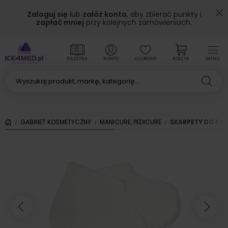
Zaloguj się
lub
załóż konto
, aby zbierać punkty i
zapłać mniej
przy kolejnych zamówieniach.
GAZETKA
KONTO
ULUBIONE
KOSZYK
MENU
GABINET KOSMETYCZNY
MANICURE, PEDICURE
SKARPETY DO PAR
Poprzedni
Nas