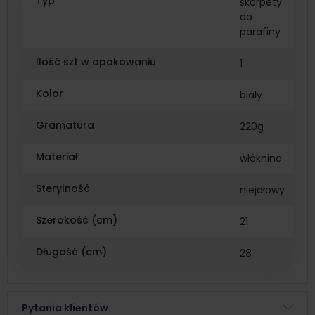
Typ
skarpety
do
parafiny
Ilość szt w opakowaniu
1
Kolor
biały
Gramatura
220g
Materiał
włóknina
Sterylność
niejałowy
Szerokość (cm)
21
Długość (cm)
28
Pytania klientów