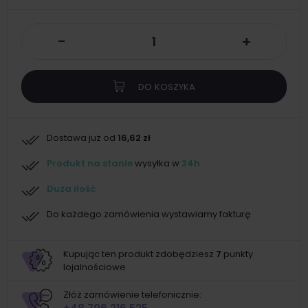
-
+
DO KOSZYKA
Dostawa już od
16,62 zł
Produkt na stanie
wysyłka w
24h
Duża ilość
Do każdego zamówienia wystawiamy fakturę
Kupując ten produkt zdobędziesz
7
punkty
lojalnościowe
Złóż zamówienie telefonicznie: