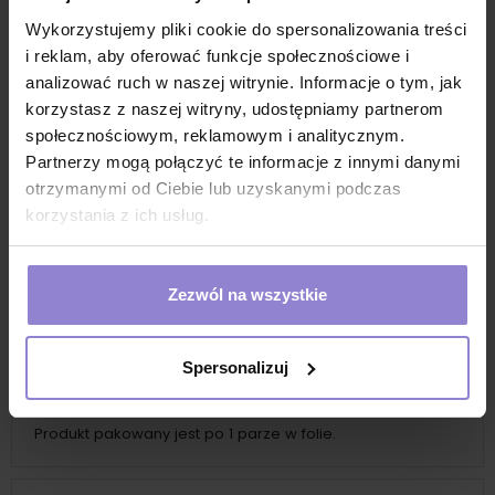
rękawiczki lateksowe dopuszczone do kontaktu z
Wykorzystujemy pliki cookie do spersonalizowania treści
żywnością
i reklam, aby oferować funkcje społecznościowe i
rękawiczki gumowe do sprzątania
analizować ruch w naszej witrynie. Informacje o tym, jak
korzystasz z naszej witryny, udostępniamy partnerom
rękawiczki chronią skórę przed detergentami,
społecznościowym, reklamowym i analitycznym.
środkami chemicznymi
Partnerzy mogą połączyć te informacje z innymi danymi
rękawice do utrzymywania czystości w szpitalach,
otrzymanymi od Ciebie lub uzyskanymi podczas
placówkach gastronomicznych czy miejscach
korzystania z ich usług.
publicznych
rękawice do prac domowych i przydomowych
rękawice chroniące przed brudem
Zezwól na wszystkie
rękawiczki do prac porządkowych
rękawice do minimalnego ryzyka
Spersonalizuj
Sposób pakowania
Produkt pakowany jest po 1 parze w folie.