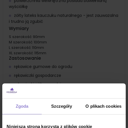
powierzchnia wewnętrzna posiada bawełnianą
wyściółkę
żółty lateks kauczuku naturalnego - jest zauważalna
i trudno ją zgubić
Wymiary
S szerokość 90mm
M szerokość 100mm
L szerokość 110mm
XL szerokość 115mm
Zastosowanie
rękawice gumowe do ogrodu
rękawiczki gospodarcze
rękawiczki żółte ogrodnicze
rękawiczki żółte dla lepszej widoczności wsród roślin
rękawiczki dla ogrodnika
Zgoda
Szczegóły
O plikach cookies
rękawiczki chronią dłonie podczas sadzenia,
przycinania roślin czy grabienia liści
rękawice gumowe do prac higieniczno-sanitarnych
Niniejsza strona korzysta z plików cookie