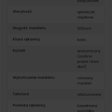
bezpudrowe
Sterylność
rękawiczki
niejałowe
Długość mankietu
300mm
Klasa rękawicy
basic
Kształt
anatomiczny
(osobna
prawa i lewa
dłoń)
Wykończenie mankietu
rolowany
mankiet
Tekstura
teksturowane
Powłoka rękawicy
bawełniana
wyściółka