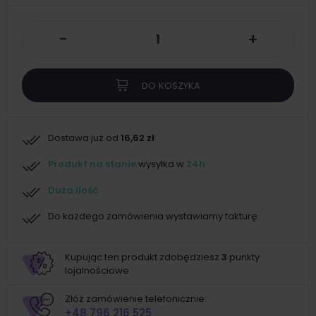
-
+
DO KOSZYKA
Dostawa już od
16,62 zł
Produkt na stanie
wysyłka w
24h
Duża ilość
Do każdego zamówienia wystawiamy fakturę
Kupując ten produkt zdobędziesz
3
punkty
lojalnościowe
Złóż zamówienie telefonicznie:
+48 796 216 525