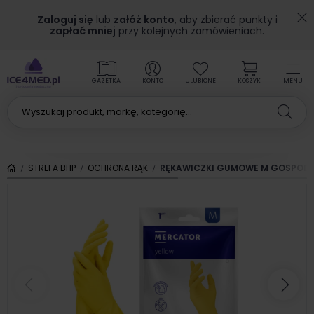
Zaloguj się
lub
załóż konto
, aby zbierać punkty i
zapłać mniej
przy kolejnych zamówieniach.
GAZETKA
KONTO
ULUBIONE
KOSZYK
MENU
STREFA BHP
OCHRONA RĄK
RĘKAWICZKI GUMOWE M GOSPODAR
Poprzedni
Nas