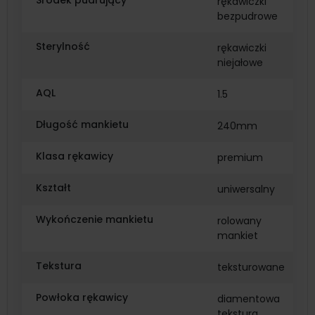
Środek pudrujący
rękawiczki
bezpudrowe
Sterylność
rękawiczki
niejałowe
AQL
1.5
Długość mankietu
240mm
Klasa rękawicy
premium
Kształt
uniwersalny
Wykończenie mankietu
rolowany
mankiet
Tekstura
teksturowane
Powłoka rękawicy
diamentowa
tekstura