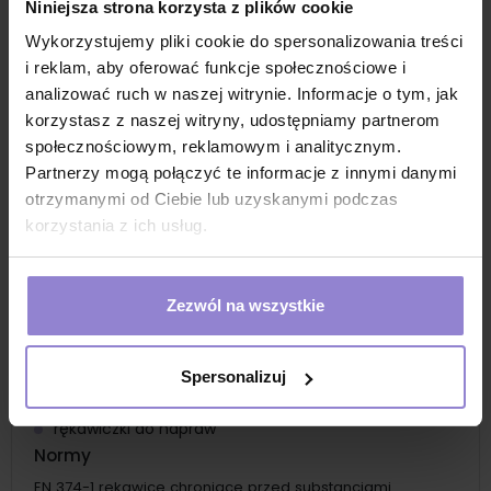
Niniejsza strona korzysta z plików cookie
rękawiczki do sprzątania
Wykorzystujemy pliki cookie do spersonalizowania treści
rękawiczki do przemysłu chemicznego
i reklam, aby oferować funkcje społecznościowe i
rękawiczki dla branży budowlanej
analizować ruch w naszej witrynie. Informacje o tym, jak
korzystasz z naszej witryny, udostępniamy partnerom
rękawiczki odporne na wirusy
społecznościowym, reklamowym i analitycznym.
rękawiczki odporne na substancje chemiczne
Partnerzy mogą połączyć te informacje z innymi danymi
rękawiczki do obsługi delikatnych elementów
otrzymanymi od Ciebie lub uzyskanymi podczas
elektronicznych
korzystania z ich usług.
czarne rękawiczki jednorazowe do prac w branży
motoryzacyjnej
rękawiczki nitrylowe czarne do obsługi pojazdów
Zezwól na wszystkie
rękawiczki do prac mechanicznych
rękawiczki do branży przetwórczej: przetwórstwo
Spersonalizuj
mięsa, warzyw i owoców
rękawiczki do napraw
Normy
EN 374-1 rękawice chroniące przed substancjami