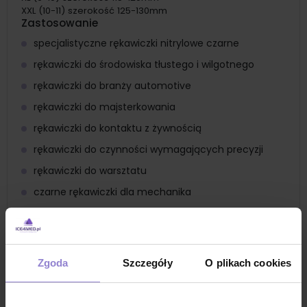
XXL (10-11) szerokość 125-130mm
Zastosowanie
specjalistyczne rękawiczki nitrylowe czarne
rękawiczki do środowiska tłustego i wilgotnego
rękawiczki do branży automotive
rękawiczki do majsterkowania
rękawiczki do kontaktu z żywnością
rękawiczki do czynności wymagających precyzji
rękawiczki do warsztatu
czarne rękawiczki dla mechanika
rękawiczki dla elektryka
rękawiczki dla hydraulika
rękawiczki dla konserwatorów
Zgoda
Szczegóły
O plikach cookies
rękawiczki do stolarni
rękawiczki do gospodarki komunalnej