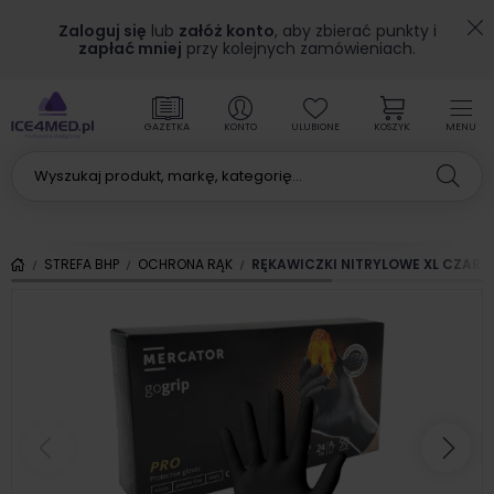
Zaloguj się
lub
załóż konto
, aby zbierać punkty i
zapłać mniej
przy kolejnych zamówieniach.
GAZETKA
KONTO
ULUBIONE
KOSZYK
MENU
STREFA BHP
OCHRONA RĄK
RĘKAWICZKI NITRYLOWE XL CZAR
Poprzedni
Nas