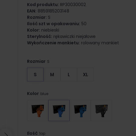
Kod produktu:
RP30030002
EAN:
8859185203148
Rozmiar:
S
Ilość szt w opakowaniu:
50
Kolor:
niebieski
Sterylność:
rękawiczki niejałowe
Wykończenie mankietu:
rolowany mankiet
Rozmiar
S
S
M
L
XL
Kolor
blue
Ilość
1op