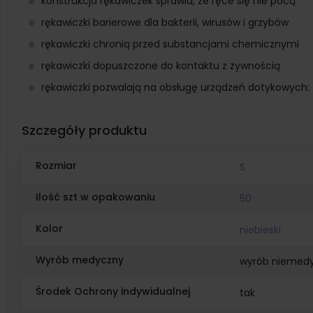
konstrukcja rękawiczek sprawia, że ręce się nie pocą
rękawiczki barierowe dla bakterii, wirusów i grzybów
rękawiczki chronią przed substancjami chemicznymi
rękawiczki dopuszczone do kontaktu z żywnością
rękawiczki pozwalają na obsługę urządzeń dotykowych: 
Szczegóły produktu
Rozmiar
S
Ilość szt w opakowaniu
50
Kolor
niebieski
Wyrób medyczny
wyrób niemed
Środek Ochrony indywidualnej
tak