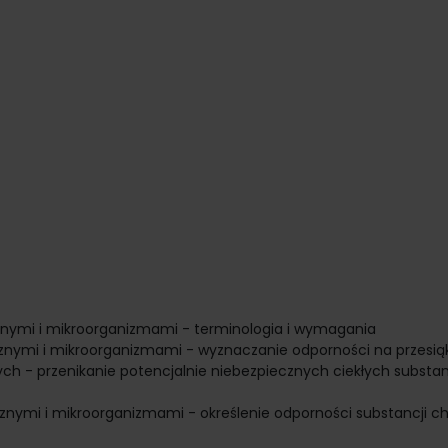
nymi i mikroorganizmami - terminologia i wymagania
nymi i mikroorganizmami - wyznaczanie odporności na przesią
ch - przenikanie potencjalnie niebezpiecznych ciekłych substan
nymi i mikroorganizmami - określenie odporności substancji c