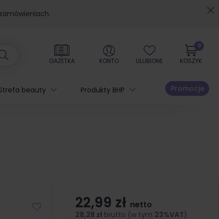
 zamówieniach.
0
GAZETKA
KONTO
ULUBIONE
KOSZYK
Promocje
Strefa beauty
Produkty BHP
22,99 zł
netto
28,28 zł
brutto (w tym
23%VAT
)