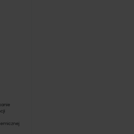
kanie
cji
hemicznej