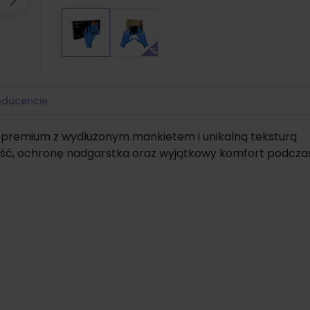
Następny
oducencie
y premium z wydłużonym mankietem i unikalną teksturą
ć, ochronę nadgarstka oraz wyjątkowy komfort podczas