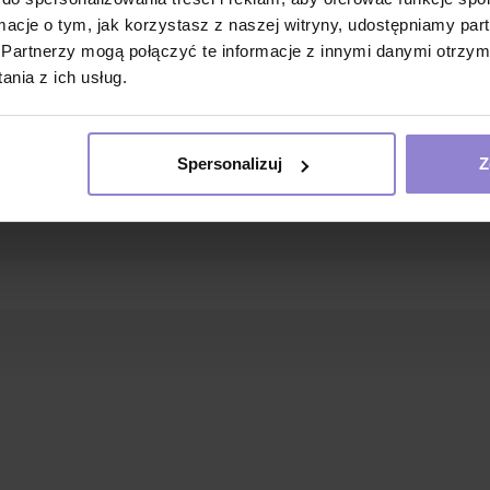
ormacje o tym, jak korzystasz z naszej witryny, udostępniamy p
Partnerzy mogą połączyć te informacje z innymi danymi otrzym
kstura
nia z ich usług.
alergików
Spersonalizuj
Z