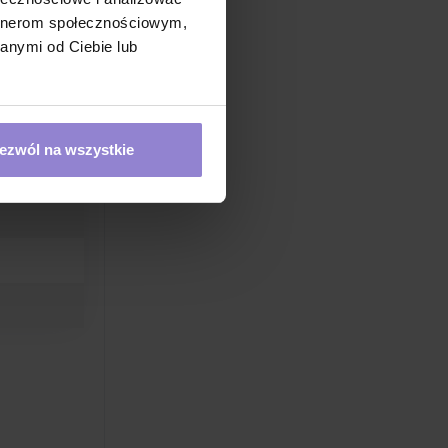
artnerom społecznościowym,
anymi od Ciebie lub
ezwól na wszystkie