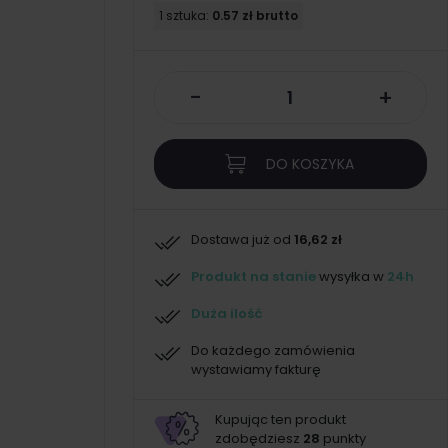
1 sztuka:
0.57 zł brutto
-
+
DO KOSZYKA
Dostawa już od
16,62 zł
Produkt na stanie
wysyłka w
24h
Duża ilość
Do każdego zamówienia
wystawiamy fakturę
Kupując ten produkt
zdobędziesz
28
punkty