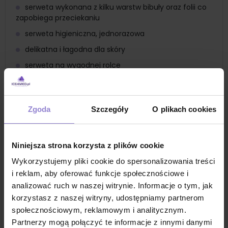
serweta wykonana z kilku warstw bibuły oraz folii co
zapobiega przeciekaniu
serweta higieniczna, jednorazowa
delikatna i łagodna dla skóry
serweta na wygodnej rolce
serweta posiada zaznaczoną perforację
serweta składa się z 3 warstw
Zgoda
Szczegóły
O plikach cookies
serweta dostępna jest w szerokiej gamie
kolorystycznej
Zastosowanie
Niniejsza strona korzysta z plików cookie
serweta higieniczna do zabiegów w gabinecie
stomatologicznym
Wykorzystujemy pliki cookie do spersonalizowania treści
i reklam, aby oferować funkcje społecznościowe i
serweta bibułowo foliowa
analizować ruch w naszej witrynie. Informacje o tym, jak
zabezpieczenie podczas zabiegów dentystycznych
korzystasz z naszej witryny, udostępniamy partnerom
higieniczne przechowywanie i organizowanie
społecznościowym, reklamowym i analitycznym.
narzędzi stomatologicznych
Partnerzy mogą połączyć te informacje z innymi danymi