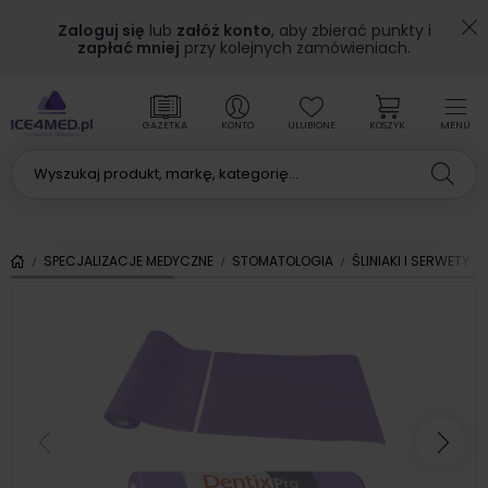
Zaloguj się
lub
załóż konto
, aby zbierać punkty i
zapłać mniej
przy kolejnych zamówieniach.
GAZETKA
KONTO
ULUBIONE
KOSZYK
MENU
SPECJALIZACJE MEDYCZNE
STOMATOLOGIA
ŚLINIAKI I SERWETY
Poprzedni
Nas