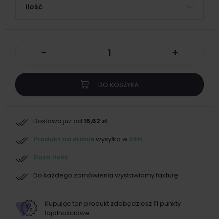
Ilość
-
+
DO KOSZYKA
Dostawa już od
16,62 zł
Produkt na stanie
wysyłka w
24h
Duża ilość
Do każdego zamówienia wystawiamy fakturę
Kupując ten produkt zdobędziesz
11
punkty
lojalnościowe