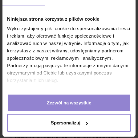
zużyte podczas zabiegów materiały dentystyczne,
które mogą zostać zutylizowane wraz ze śliniakiem
specjalny wykrój pod szyją
Niniejsza strona korzysta z plików cookie
śliniak doskonale chroni ramiona pacjenta
Wykorzystujemy pliki cookie do spersonalizowania treści
i reklam, aby oferować funkcje społecznościowe i
śliniak jest podofliowany co zabezpiecza przed
przeciekaniem
analizować ruch w naszej witrynie. Informacje o tym, jak
korzystasz z naszej witryny, udostępniamy partnerom
śliniak jest wykonany z kilku warstw delikatnej bibuły i
społecznościowym, reklamowym i analitycznym.
jednej warstwy folii o wymiarach 39cm x 48 cm
Partnerzy mogą połączyć te informacje z innymi danymi
śliniak dostępny jest w szerokiej gamie
otrzymanymi od Ciebie lub uzyskanymi podczas
kolorystycznej
korzystania z ich usług.
50szt w paczce
Zastosowanie
śliniak jednorazowy stomatologiczny
Zezwól na wszystkie
śliniak stomatologiczny z kieszonką
śliniak dentystyczny nieprzemakalny
Spersonalizuj
śliniak do gabinetu stomatologicznego
śliniak z kieszonką do zabiegów ortodontycznych