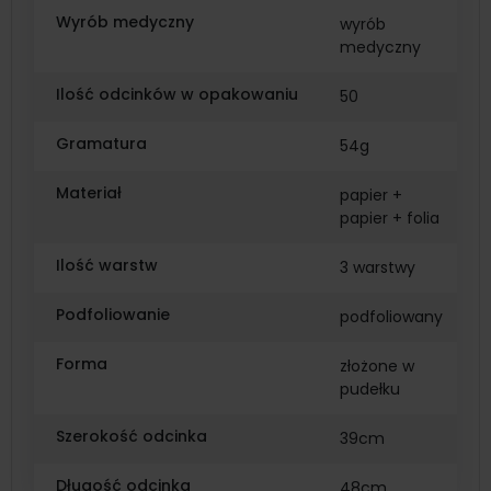
Wyrób medyczny
wyrób
medyczny
Ilość odcinków w opakowaniu
50
Gramatura
54g
Materiał
papier +
papier + folia
Ilość warstw
3 warstwy
Podfoliowanie
podfoliowany
Forma
złożone w
pudełku
Szerokość odcinka
39cm
Długość odcinka
48cm