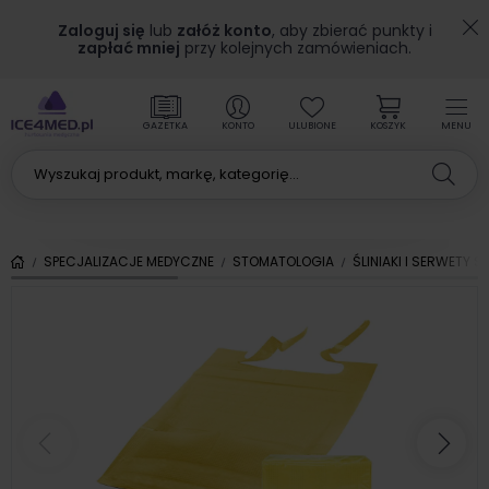
Zaloguj się
lub
załóż konto
, aby zbierać punkty i
zapłać mniej
przy kolejnych zamówieniach.
GAZETKA
KONTO
ULUBIONE
KOSZYK
MENU
SPECJALIZACJE MEDYCZNE
STOMATOLOGIA
ŚLINIAKI I SERWETY
Poprzedni
Nas