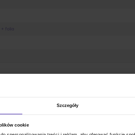
 + folia
Szczegóły
 plików cookie
do spersonalizowania treści i reklam, aby oferować funkcje sp