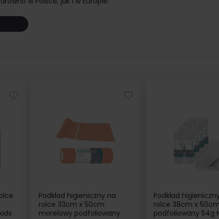
ówno w Polsce, jak i w Europie.
olce
Podkład higieniczny na
Podkład higieniczn
rolce 33cm x 50cm
rolce 38cm x 50cm
kids
morelowy podfoliowany
podfoliowany 54g 