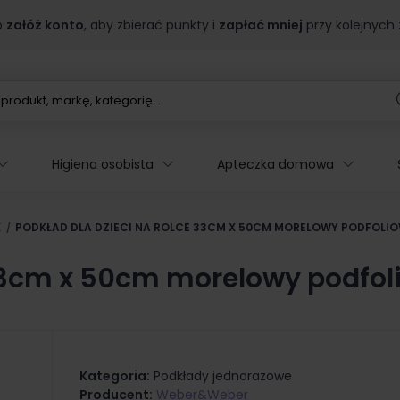
b
załóż konto
, aby zbierać punkty i
zapłać mniej
przy kolejnych
Higiena osobista
Apteczka domowa
E
PODKŁAD DLA DZIECI NA ROLCE 33CM X 50CM MORELOWY PODFOLIO
 33cm x 50cm morelowy podfol
Kategoria:
Podkłady jednorazowe
Producent:
Weber&Weber