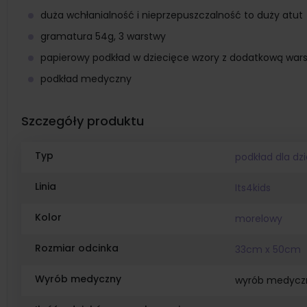
duża wchłanialność i nieprzepuszczalność to duży atut
gramatura 54g, 3 warstwy
papierowy podkład w dziecięce wzory z dodatkową warst
podkład medyczny
Szczegóły produktu
Typ
podkład dla dzi
Linia
Its4kids
Kolor
morelowy
Rozmiar odcinka
33cm x 50cm
Wyrób medyczny
wyrób medycz