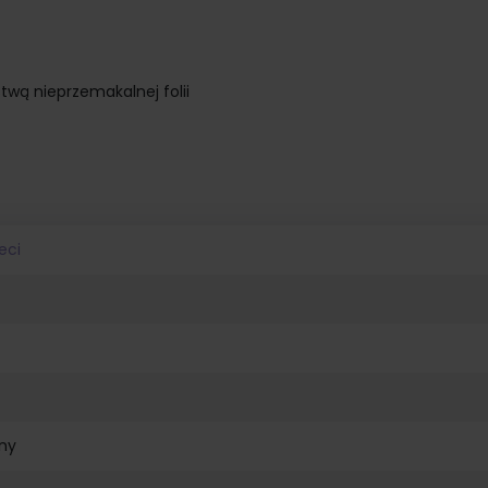
wą nieprzemakalnej folii
eci
ny