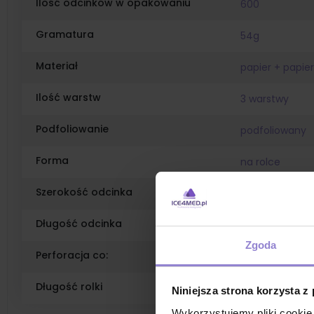
Ilość odcinków w opakowaniu
600
Gramatura
54g
Materiał
papier + papier
Ilość warstw
3 warstwy
Podfoliowanie
podfoliowany
Forma
na rolce
Szerokość odcinka
33cm
Długość odcinka
50cm
Zgoda
Perforacja co:
50cm
Długość rolki
25m
Niniejsza strona korzysta z
Wykorzystujemy pliki cookie 