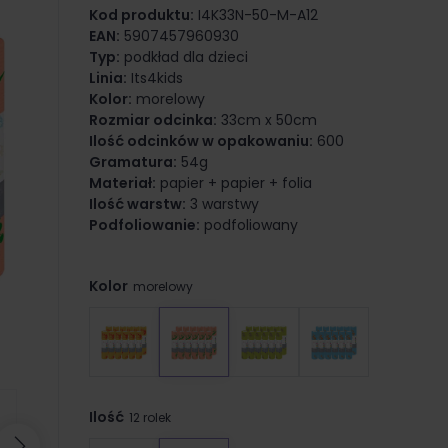
Kod produktu:
I4K33N-50-M-A12
EAN:
5907457960930
Typ:
podkład dla dzieci
Linia:
Its4kids
Kolor:
morelowy
Rozmiar odcinka:
33cm x 50cm
Ilość odcinków w opakowaniu:
600
Gramatura:
54g
Materiał:
papier + papier + folia
Ilość warstw:
3 warstwy
Podfoliowanie:
podfoliowany
Kolor
morelowy
Ilość
12 rolek