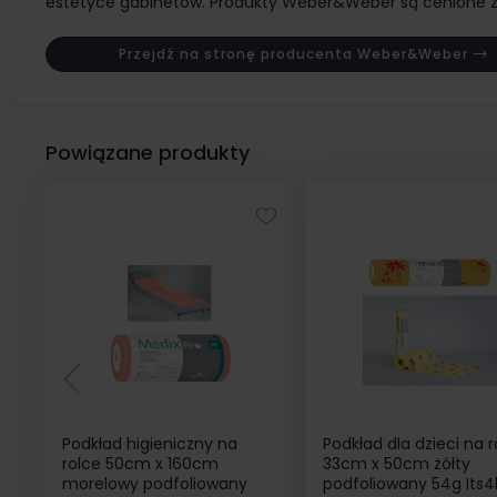
estetyce gabinetów. Produkty Weber&Weber są cenione zar
Przejdź na stronę producenta Weber&Weber
Powiązane produkty
Podkład higieniczny na
Podkład dla dzieci na r
rolce 50cm x 160cm
33cm x 50cm żółty
morelowy podfoliowany
podfoliowany 54g Its4