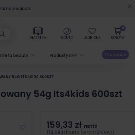
 zamówieniach.
0
GAZETKA
KONTO
ULUBIONE
KOSZYK
Promocje
Strefa beauty
Produkty BHP
WANY 54G ITS4KIDS 600SZT
iowany 54g Its4kids 600szt
159,33 zł
netto
172,08 zł
brutto (w tym
8%VAT
)