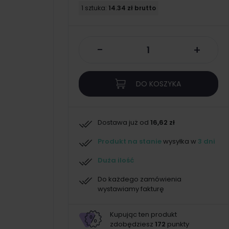
1 sztuka:
14.34 zł brutto
-
+
DO KOSZYKA
Dostawa już od
16,62 zł
Produkt na stanie
wysyłka w
3 dni
Duża ilość
Do każdego zamówienia
wystawiamy fakturę
Kupując ten produkt
zdobędziesz
172
punkty