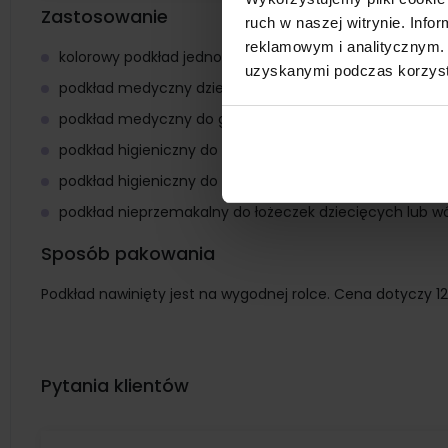
Zastosowanie
ruch w naszej witrynie. Inf
reklamowym i analitycznym. 
kolorowy podkład jednorazowy dla dzieci
uzyskanymi podczas korzysta
podkład medyczny dziecięcy
podkład medyczny do gabinetu pediatrycznego
podkład higieniczny do pielęgnacji dziecka
podkład higieniczny do opieki nad niemowlakiem
podkład nieprzemakalny do łożeczek dziecięcych lub 
Sposób pakowania
Podkład nawinięty jest na wygodnej rolce. Cena dotyczy 12 
Pytania klientów