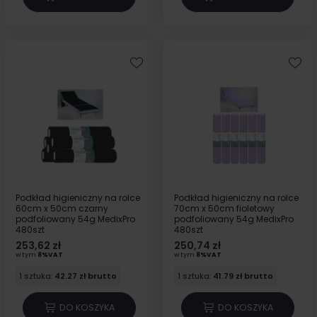
Podkład higieniczny na rolce
Podkład higieniczny na rolce
60cm x 50cm czarny
70cm x 50cm fioletowy
podfoliowany 54g MedixPro
podfoliowany 54g MedixPro
480szt
480szt
253,62 zł
250,74 zł
w tym
8%VAT
w tym
8%VAT
1 sztuka:
42.27 zł brutto
1 sztuka:
41.79 zł brutto
DO KOSZYKA
DO KOSZYKA