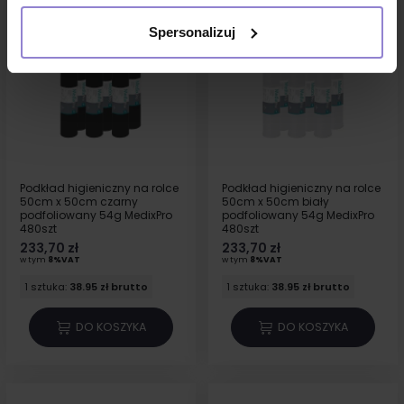
Spersonalizuj
Podkład higieniczny na rolce
Podkład higieniczny na rolce
50cm x 50cm czarny
50cm x 50cm biały
podfoliowany 54g MedixPro
podfoliowany 54g MedixPro
480szt
480szt
233,70 zł
233,70 zł
w tym
8%VAT
w tym
8%VAT
1 sztuka:
38.95 zł brutto
1 sztuka:
38.95 zł brutto
DO KOSZYKA
DO KOSZYKA