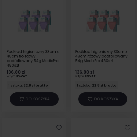
Podkład higieniczny 33cm x
Podkład higieniczny 33cm x
48cm fioletowy
48cm różowy podfoliowany
podfoliowany 54g MedixPro
54g MedixPro 480szt
480szt
136,80 zł
136,80 zł
w tym
8%VAT
w tym
8%VAT
1 sztuka:
22.8 zł brutto
1 sztuka:
22.8 zł brutto
DO KOSZYKA
DO KOSZYKA