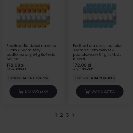
Podkład dla dzieci na rolce
Podkład dla dzieci na rolce
33cm x 50cm żółty
33cm x 50cm niebieski
podfoliowany 54g Its4kids
podfoliowany 54g Its4kids
600szt
600szt
172,08 zł
172,08 zł
w tym
8%VAT
w tym
8%VAT
1 sztuka:
14.34 zł brutto
1 sztuka:
14.34 zł brutto
DO KOSZYKA
DO KOSZYKA
1
2
3
Następny