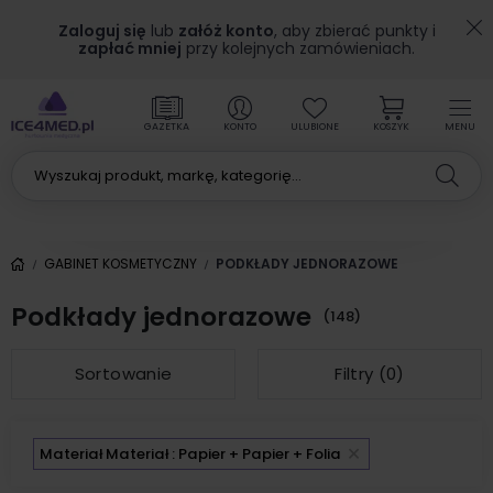
Zaloguj się
lub
załóż konto
, aby zbierać punkty i
zapłać mniej
przy kolejnych zamówieniach.
GAZETKA
KONTO
ULUBIONE
KOSZYK
MENU
GABINET KOSMETYCZNY
PODKŁADY JEDNORAZOWE
Podkłady jednorazowe
(148)
Sortowanie
Filtry (
0
)
Materiał Materiał : Papier + Papier + Folia