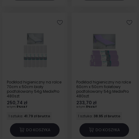
Podkład higieniczny na rolce
Podkład higieniczny na rolce
70cm x 50cm biały
60cm x 50cm fioletowy
podfoliowany 54g MedixPro
podfoliowany 54g MedixPro
480szt
480szt
250,74 zł
233,70 zł
w tym
8%VAT
w tym
8%VAT
1 sztuka:
41.79 zł brutto
1 sztuka:
38.95 zł brutto
DO KOSZYKA
DO KOSZYKA