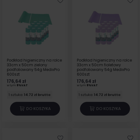
Podkład higieniczny na rolce
Podkład higieniczny na rolce
33cm x 50cm zielony
33cm x 50cm fioletowy
podfoliowany 54g MedixPro
podfoliowany 54g MedixPro
600szt
600szt
176,64 zł
176,64 zł
w tym
8%VAT
w tym
8%VAT
1 sztuka:
14.72 zł brutto
1 sztuka:
14.72 zł brutto
DO KOSZYKA
DO KOSZYKA