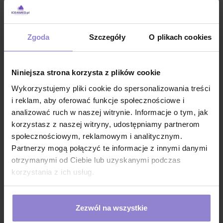
Zgoda
Szczegóły
O plikach cookies
Niniejsza strona korzysta z plików cookie
Wykorzystujemy pliki cookie do spersonalizowania treści
i reklam, aby oferować funkcje społecznościowe i
Podkład higieniczny na rolce
Podkład higieniczny na rolce
analizować ruch w naszej witrynie. Informacje o tym, jak
50cm x 50cm różowy
50cm x 50cm niebieski
podfoliowany 54g MedixPro
podfoliowany 54g MedixPro
korzystasz z naszej witryny, udostępniamy partnerom
480szt
480szt
społecznościowym, reklamowym i analitycznym.
221,70 zł
221,70 zł
Partnerzy mogą połączyć te informacje z innymi danymi
w tym
8%VAT
w tym
8%VAT
otrzymanymi od Ciebie lub uzyskanymi podczas
1 sztuka:
36.95 zł brutto
1 sztuka:
36.95 zł brutto
korzystania z ich usług.
DO KOSZYKA
DO KOSZYKA
Zezwól na wszystkie