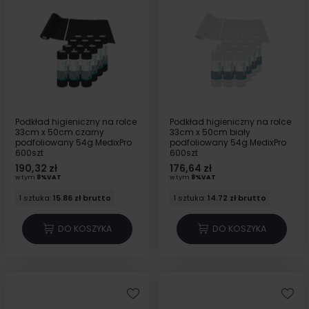
Podkład higieniczny na rolce
Podkład higieniczny na rolce
33cm x 50cm czarny
33cm x 50cm biały
podfoliowany 54g MedixPro
podfoliowany 54g MedixPro
600szt
600szt
190,32 zł
176,64 zł
w tym
8%VAT
w tym
8%VAT
1 sztuka:
15.86 zł brutto
1 sztuka:
14.72 zł brutto
DO KOSZYKA
DO KOSZYKA