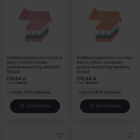
Podkład higieniczny na rolce
Podkład higieniczny na rolce
33cm x 50cm różowy
33cm x 50cm morelowy
podfoliowany 54g MedixPro
podfoliowany 54g MedixPro
600szt
600szt
176,64 zł
176,64 zł
w tym
8%VAT
w tym
8%VAT
1 sztuka:
14.72 zł brutto
1 sztuka:
14.72 zł brutto
DO KOSZYKA
DO KOSZYKA