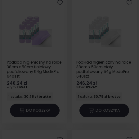
Podkład higieniczny na rolce
Podkład higieniczny na rolce
38cm x 50cm fioletowy
38cm x 50cm biały
podfoliowany 54g MedixPro
podfoliowany 54g MedixPro
640szt
640szt
246,24 zł
246,24 zł
w tym
8%VAT
w tym
8%VAT
1 sztuka:
30.78 zł brutto
1 sztuka:
30.78 zł brutto
DO KOSZYKA
DO KOSZYKA