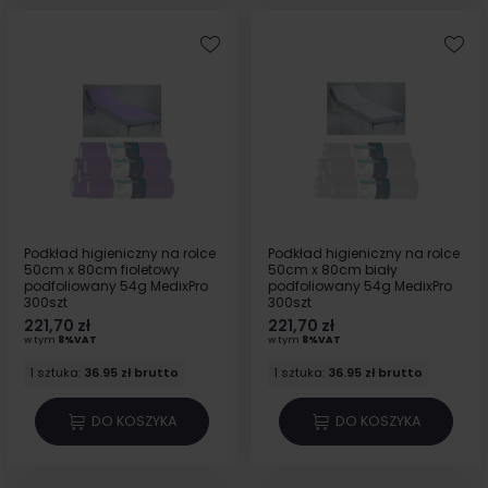
Podkład higieniczny na rolce
Podkład higieniczny na rolce
50cm x 80cm fioletowy
50cm x 80cm biały
podfoliowany 54g MedixPro
podfoliowany 54g MedixPro
300szt
300szt
221,70 zł
221,70 zł
w tym
8%VAT
w tym
8%VAT
1 sztuka:
36.95 zł brutto
1 sztuka:
36.95 zł brutto
DO KOSZYKA
DO KOSZYKA