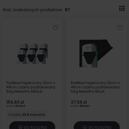
Ilość znalezionych produktów:
87
Podkład higieniczny 33cm x
Podkład higieniczny 33cm x
48cm czarny podfoliowany
48cm czarny podfoliowany
54g MedixPro 480szt
54g MedixPro 80szt
159,60 zł
27,59 zł
w tym
8%VAT
w tym
8%VAT
1 sztuka:
26.6 zł brutto
DO KOSZYKA
DO KOSZYKA