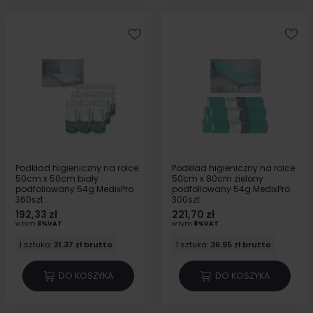
Podkład higieniczny na rolce
Podkład higieniczny na rolce
50cm x 50cm biały
50cm x 80cm zielony
podfoliowany 54g MedixPro
podfoliowany 54g MedixPro
360szt
300szt
192,33 zł
221,70 zł
w tym
8%VAT
w tym
8%VAT
1 sztuka:
21.37 zł brutto
1 sztuka:
36.95 zł brutto
DO KOSZYKA
DO KOSZYKA