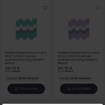
Podkład higieniczny na rolce
Podkład higieniczny na rolce
50cm x 50cm zielony
50cm x 50cm fioletowy
podfoliowany 54g MedixPro
podfoliowany 54g MedixPro
480szt
480szt
221,70 zł
221,70 zł
w tym
8%VAT
w tym
8%VAT
1 sztuka:
36.95 zł brutto
1 sztuka:
36.95 zł brutto
DO KOSZYKA
DO KOSZYKA