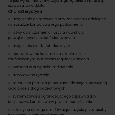
To jest wyrób medyczny. Używaj go zgodnie z instrukcją
używania lub etykietą.
Charakterystyka
urządzenie do ratowania przy zadławieniu działające
na zasadzie kontrolowanego podciśnienia
łatwy do zrozumienia i użycia nawet dla
początkujących i niedoświadczonych
urządzenie dla dzieci i dorosłych
opatentowana konstrukcja z technicznie
zdefiniowanym systemem regulacji ciśnienia
pomaga w przypadku zadławienia
aktywowane ręcznie
manualna pompka generująca siłę ssącą usuwającą
ciało obce z dróg oddechowych
system zaworu ograniczającego zapewniający
bezpieczny, kontrolowany poziom podciśnienia
intuicyjna obsługa umożliwiająca użycie przez osoby