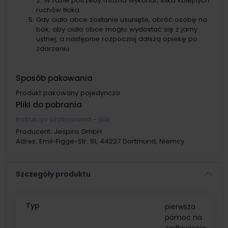
2. W razie potrzeby można wykonać kilka kolejnych
ruchów tłoka.
Gdy ciało obce zostanie usunięte, obróć osobę na
bok, aby ciało obce mogło wydostać się z jamy
ustnej, a następnie rozpocznij dalszą opiekę po
zdarzeniu.
Sposób pakowania
Produkt pakowany pojedynczo.
Pliki do pobrania
Instrukcja użytkowania - plik
Producent:
Jespira GmbH
Adres:
Emil-Figge-Str. 91, 44227 Dortmund, Niemcy
Szczegóły produktu
Typ
pierwsza
pomoc na