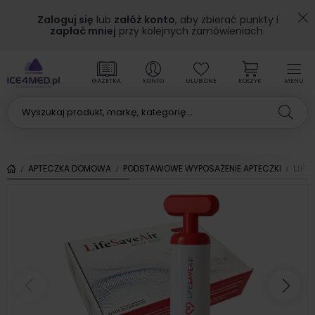
Zaloguj się
lub
załóż konto
, aby zbierać punkty i
zapłać mniej
przy kolejnych zamówieniach.
GAZETKA
KONTO
ULUBIONE
KOSZYK
MENU
APTECZKA DOMOWA
PODSTAWOWE WYPOSAŻENIE APTECZKI
LIFE
Poprzedni
Nas