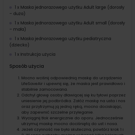
1 x Maska jednorazowego użytku Adult large (dorosły
– duża)
1 x Maska jednorazowego użytku Adult small (dorosły
– mała)
1 x Maska jednorazowego użytku pediatryczna
(dziecko)
1 x Instrukcja użycia
Sposób użycia
Mocno wciśnij odpowiednią maskę do urządzenia
LifeSaveAir i upewnij się, że maska jest prawidłowo i
stabilnie zamocowana.
Odchyl głowę osoby dławiącej się ku tyłowi poprzez
uniesienie jej podbródka. Załóż maskę na usta i nos
oraz przytrzymuj ją jedną ręką, mocno dociskając,
aby zapewnić szczelne przyleganie.
Wyciągnij tłok energicznie do oporu. Jednocześnie
utrzymuj maskę mocno dociśniętą do ust i nosa.
Jeżeli czynność nie była skuteczna, powtórz krok 1 i