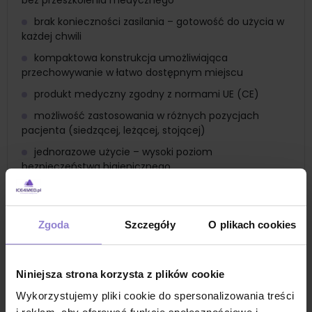
bez przeszkolenia medycznego
brak konieczności zasilania – gotowość do użycia w
każdej chwili
kompaktowa konstrukcja umożliwiająca
przechowywanie w łatwo dostępnym miejscu
produkt medyczny zgodny z normami UE (CE)
możliwość zastosowania w różnych pozycjach
pacjenta (siedzącej, leżącej, stojącej)
jednorazowe użycie – wysoki poziom
bezpieczeństwa higienicznego
produkt wyprodukowany w UE gwarantujący wysoką
jakość wykonania
Zastosowanie
Zgoda
Szczegóły
O plikach cookies
urządzenie do usuwania ciała obcego z dróg
oddechowych
szybka pomoc na zadławienie
Niniejsza strona korzysta z plików cookie
uzupełnienie środków pierwszej pomocy
Wykorzystujemy pliki cookie do spersonalizowania treści