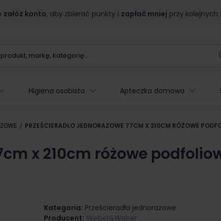
b
załóż konto
, aby zbierać punkty i
zapłać mniej
przy kolejnych
Higiena osobista
Apteczka domowa
AZOWE
PRZEŚCIERADŁO JEDNORAZOWE 77CM X 210CM RÓŻOWE PODFO
77cm x 210cm różowe podfolio
Kategoria:
Prześcieradła jednorazowe
Producent:
Weber&Weber