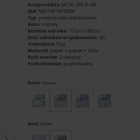
Kod produktu:
M77K-210-R-A8
EAN:
5907457970588
Typ:
prześcieradło jednorazowe
Kolor:
różowy
Rozmiar odcinka:
77cm x 210cm
Ilość odcinków w opakowaniu:
40
Gramatura:
54g
Materiał:
papier + papier + folia
Ilość warstw:
3 warstwy
Podfoliowanie:
podfoliowany
Kolor
różowe
Ilość
karton