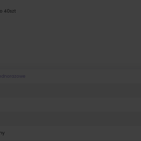
po 40szt
jednorazowe
ny