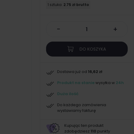
1 sztuka:
2.75 zł brutto
-
+
DO KOSZYKA
Dostawa już od
16,62 zł
Produkt na stanie
wysyłka w
24h
Duża ilość
Do każdego zamówienia
wystawiamy fakturę
Kupując ten produkt
zdobędziesz
110
punkty