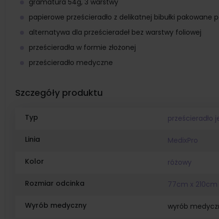
gramatura 54g, 3 warstwy
papierowe prześcieradło z delikatnej bibułki pakowane 
alternatywa dla prześcieradeł bez warstwy foliowej
prześcieradła w formie złożonej
prześcieradło medyczne
Szczegóły produktu
Typ
prześcieradło 
Linia
MedixPro
Kolor
różowy
Rozmiar odcinka
77cm x 210cm
Wyrób medyczny
wyrób medycz