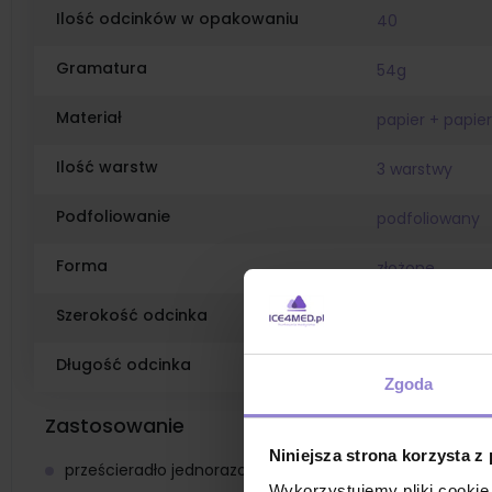
Ilość odcinków w opakowaniu
40
Gramatura
54g
Materiał
papier + papier
Ilość warstw
3 warstwy
Podfoliowanie
podfoliowany
Forma
złożone
Szerokość odcinka
77cm
Długość odcinka
210cm
Zgoda
Zastosowanie
Niniejsza strona korzysta z
prześcieradło jednorazowe podfoliowane do zabiegów
Wykorzystujemy pliki cookie 