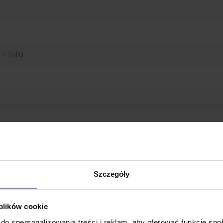
 + folia
Szczegóły
 plików cookie
do spersonalizowania treści i reklam, aby oferować funkcje sp