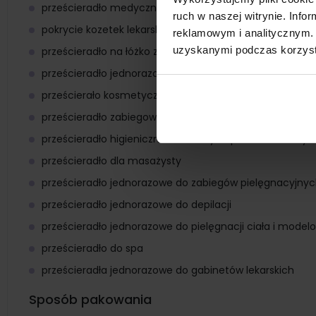
prześcieradło medyczne chłonne i nieprzemakalne
ruch w naszej witrynie. Inf
pokrycie kozetek lekarskich i stołów zabiegowych
reklamowym i analitycznym. 
uzyskanymi podczas korzysta
prześcieradło na łóżko zabiegowe
prześcieradło jednorazowe do masażu
prześcierało kosmetyczne jednorazowe
prześcieradło zabiegowe
prześcieradło higieniczne do mokrych procedur medy
prześcieradło dla masażysty
prześcieradło jednorazowe do zabiegów pielęgnacyjny
prześcieradło jednorazowe do depilacji
prześcieradło jednorazowe do pielęgnacji ciała i modelo
prześcieradło do spa
prześcieradła jednorazowe do gabinetów lekarskich
Sposób pakowania