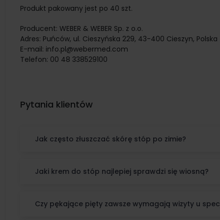
Produkt pakowany jest po 40 szt.
Producent:
WEBER & WEBER Sp. z o.o.
Adres:
Puńców, ul. Cieszyńska 229, 43-400 Cieszyn, Polska
E-mail:
info.pl@webermed.com
Telefon:
00 48 338529100
Pytania klientów
Jak często złuszczać skórę stóp po zimie?
Jaki krem do stóp najlepiej sprawdzi się wiosną?
Czy pękające pięty zawsze wymagają wizyty u specj