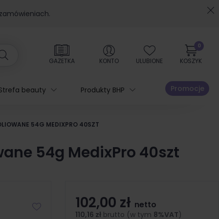
 zamówieniach.
0
GAZETKA
KONTO
ULUBIONE
KOSZYK
Promocje
Strefa beauty
Produkty BHP
LIOWANE 54G MEDIXPRO 40SZT
wane 54g MedixPro 40szt
102,00 zł
netto
110,16 zł
brutto (w tym
8%VAT
)