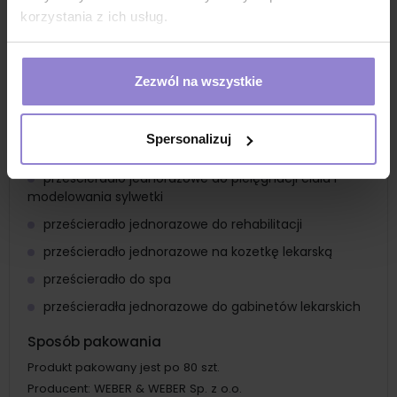
korzystania z ich usług.
prześcieradło higieniczne do procedur medycznych
prześcieradło jednorazowe do badania pacjenta
prześcieradło dla masażysty
Zezwól na wszystkie
prześcieradło jednorazowe do zabiegów
pielęgnacyjnych
Spersonalizuj
prześcieradło jednorazowe do depilacji
prześcieradło jednorazowe do pielęgnacji ciała i
modelowania sylwetki
prześcieradło jednorazowe do rehabilitacji
prześcieradło jednorazowe na kozetkę lekarską
prześcieradło do spa
prześcieradła jednorazowe do gabinetów lekarskich
Sposób pakowania
Produkt pakowany jest po 80 szt.
Producent:
WEBER & WEBER Sp. z o.o.