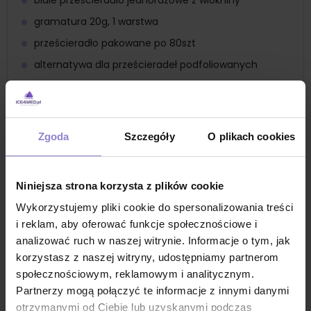
białe prześcieradło jednorazowe z włókniny
gramatura 20g, 1 warstwa
prześcieradło pakowane po 80szt
alternatywa dla prześcieradeł podfoliowanych
prześcieradła w formie złożonej
prześcieradło medyczne
niezwykle wytrzymała i miękka włóknina nie
Zgoda
Szczegóły
O plikach cookies
podrażnia skóry
Zastosowanie
prześcieradło jednorazowe do zabiegów
Niniejsza strona korzysta z plików cookie
prześcieradło medyczne
Wykorzystujemy pliki cookie do spersonalizowania treści
pokrycie kozetek lekarskich i stołów zabiegowych
i reklam, aby oferować funkcje społecznościowe i
analizować ruch w naszej witrynie. Informacje o tym, jak
prześcieradło na łóżko zabiegowe
korzystasz z naszej witryny, udostępniamy partnerom
prześcieradło jednorazowe do masażu
społecznościowym, reklamowym i analitycznym.
prześcierało kosmetyczne jednorazowe
Partnerzy mogą połączyć te informacje z innymi danymi
prześcieradło zabiegowe
otrzymanymi od Ciebie lub uzyskanymi podczas