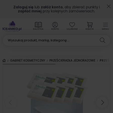
Zaloguj się
lub
załóż konto
, aby zbierać punkty i
zapłać mniej
przy kolejnych zamówieniach.
GAZETKA
KONTO
ULUBIONE
KOSZYK
MENU
GABINET KOSMETYCZNY
PRZEŚCIERADŁA JEDNORAZOWE
PRZEŚCI
Poprzedni
Nas