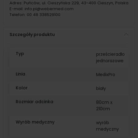
Adres:
Puńców, ul. Cieszyńska 229, 43-400 Cieszyn, Polska
E-mail:
info.pl@webermed.com
Telefon:
00 48 338529100
Szczegóły produktu
Typ
prześcieradło
jednorazowe
Linia
MedixPro
Kolor
biały
Rozmiar odcinka
80cm x
210cm
Wyrób medyczny
wyrób
medyczny