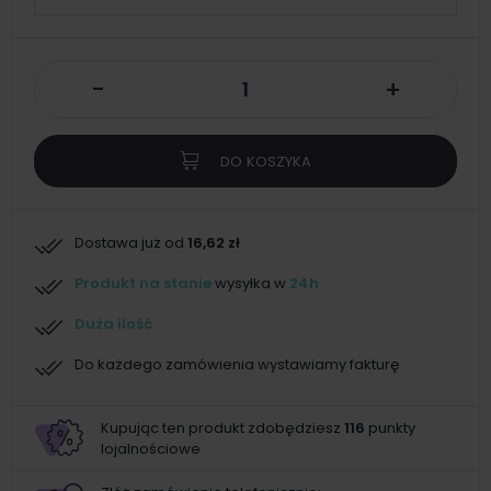
-
+
DO KOSZYKA
Dostawa już od
16,62 zł
Produkt na stanie
wysyłka w
24h
Duża ilość
Do każdego zamówienia wystawiamy fakturę
Kupując ten produkt zdobędziesz
116
punkty
lojalnościowe