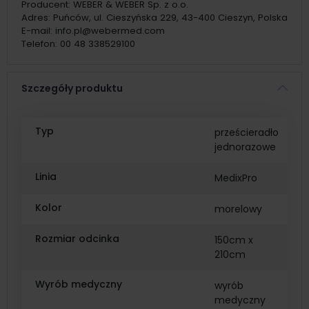
Producent:
WEBER & WEBER Sp. z o.o.
Adres:
Puńców, ul. Cieszyńska 229, 43-400 Cieszyn, Polska
E-mail:
info.pl@webermed.com
Telefon:
00 48 338529100
Szczegóły produktu
Typ
prześcieradło
jednorazowe
Linia
MedixPro
Kolor
morelowy
Rozmiar odcinka
150cm x
210cm
Wyrób medyczny
wyrób
medyczny