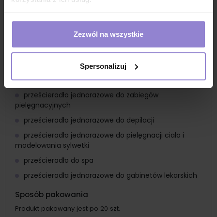
prześcieradło jednorazowe do masażu
prześcierało kosmetyczne jednorazowe
Zezwól na wszystkie
prześcieradło zabiegowe
prześcieradło higieniczne do mokrych procedur
medycznych
Spersonalizuj
prześcieradło dla masażysty
prześcieradło jednorazowe do zabiegów
pielęgnacyjnych
prześcieradło jednorazowe do depilacji
prześcieradło jednorazowe do pielęgnacji ciała i
modelowania sylwetki
prześcieradło do spa
prześcieradła jednorazowe do gabinetów lekarskich
Sposób pakowania
Produkt pakowany jest po 20 szt.