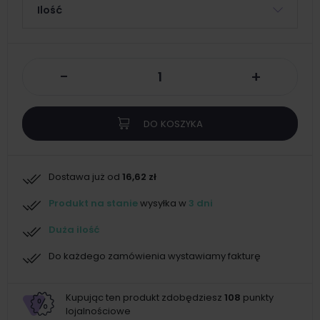
Ilość
-
+
DO KOSZYKA
Dostawa już od
16,62 zł
Produkt na stanie
wysyłka w
3 dni
Duża ilość
Do każdego zamówienia wystawiamy fakturę
Kupując ten produkt zdobędziesz
108
punkty
lojalnościowe