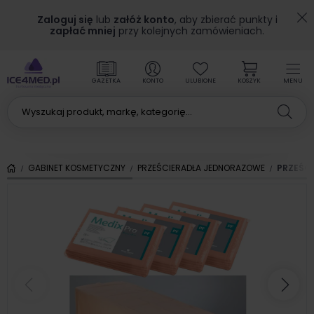
Zaloguj się
lub
załóż konto
, aby zbierać punkty i
zapłać mniej
przy kolejnych zamówieniach.
GAZETKA
KONTO
ULUBIONE
KOSZYK
MENU
GABINET KOSMETYCZNY
PRZEŚCIERADŁA JEDNORAZOWE
PRZEŚC
Poprzedni
Nas