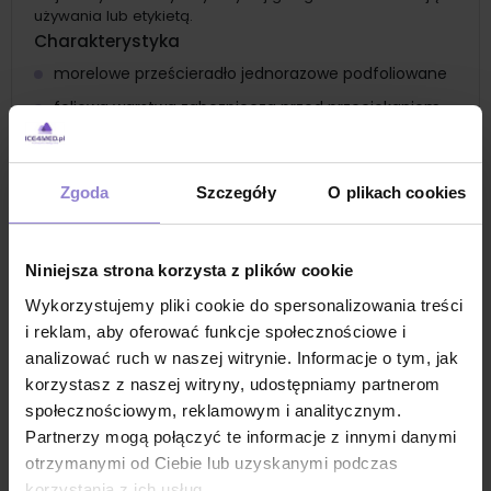
używania lub etykietą.
Charakterystyka
morelowe prześcieradło jednorazowe podfoliowane
foliowa warstwa zabezpiecza przed przeciekaniem
gramatura 54g, 3 warstwy
papierowe prześcieradło z delikatnej bibułki
Zgoda
Szczegóły
O plikach cookies
pakowane po 20szt
alternatywa dla prześcieradeł bez warstwy foliowej
prześcieradła w formie złożonej
Niniejsza strona korzysta z plików cookie
prześcieradło medyczne
Wykorzystujemy pliki cookie do spersonalizowania treści
Zastosowanie
i reklam, aby oferować funkcje społecznościowe i
prześcieradło jednorazowe podfoliowane do
analizować ruch w naszej witrynie. Informacje o tym, jak
zabiegów
korzystasz z naszej witryny, udostępniamy partnerom
prześcieradło medyczne chłonne i nieprzemakalne
społecznościowym, reklamowym i analitycznym.
Partnerzy mogą połączyć te informacje z innymi danymi
pokrycie kozetek lekarskich i stołów zabiegowych
otrzymanymi od Ciebie lub uzyskanymi podczas
prześcieradło na łóżko zabiegowe
korzystania z ich usług.