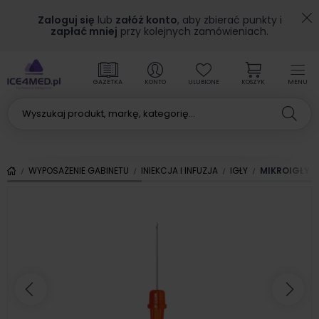
Zaloguj się
lub
załóż konto
, aby zbierać punkty i
zapłać mniej
przy kolejnych zamówieniach.
GAZETKA
KONTO
ULUBIONE
KOSZYK
MENU
WYPOSAŻENIE GABINETU
INIEKCJA I INFUZJA
IGŁY
MIKROIGŁY D
Poprzedni
Nas