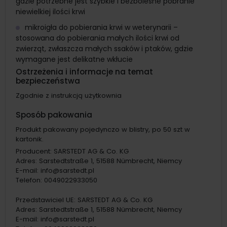
gdzie potrzebne jest szybkie i bezbolesne pobranie
niewielkiej ilości krwi
mikroigła do pobierania krwi w weterynarii –
stosowana do pobierania małych ilości krwi od
zwierząt, zwłaszcza małych ssaków i ptaków, gdzie
wymagane jest delikatne wkłucie
Ostrzeżenia i informacje na temat
bezpieczeństwa
Zgodnie z instrukcją użytkownia
Sposób pakowania
Produkt pakowany pojedynczo w blistry, po 50 szt w
kartonik.
Producent:
SARSTEDT AG & Co. KG
Adres:
Sarstedtstraße 1, 51588 Nümbrecht, Niemcy
E-mail:
info@sarstedt.pl
Telefon:
0049022933050
Przedstawiciel UE:
SARSTEDT AG & Co. KG
Adres:
Sarstedtstraße 1, 51588 Nümbrecht, Niemcy
E-mail:
info@sarstedt.pl