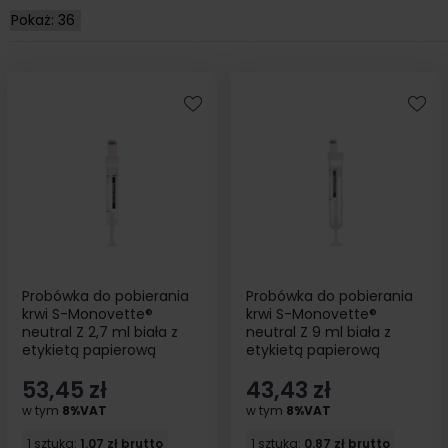
Probówka do pobierania
Probówka do pobierania
krwi S-Monovette®
krwi S-Monovette®
neutral Z 2,7 ml biała z
neutral Z 9 ml biała z
etykietą papierową
etykietą papierową
sterylna do badania na
sterylna do badania na
53,45 zł
43,43 zł
posiew 50szt
posiew 50szt
w tym
8%VAT
w tym
8%VAT
1 sztuka:
1.07 zł brutto
1 sztuka:
0.87 zł brutto