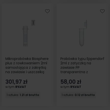
Mikroprobówka Biosphere
Probówka typu Eppendorf
plus z rowkowaniem 2ml
2ml z zatyczką na
samostojąca z zakrętką
zawiasie PP
na zawiasie i uszczelką
transparentna z
sterylna 250szt
podziałką 500szt
301,97 zł
58,00 zł
w tym
8%VAT
w tym
8%VAT
1 sztuka:
1.21 zł brutto
1 sztuka:
0.12 zł brutto