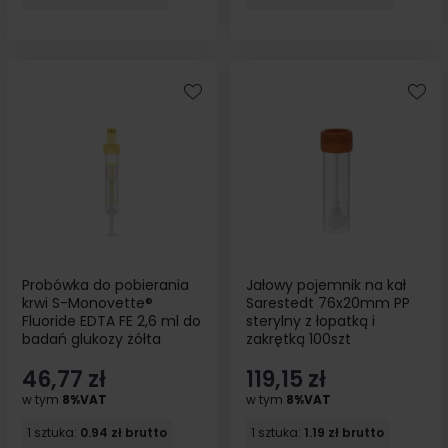
Probówka do pobierania
Jałowy pojemnik na kał
krwi S-Monovette®
Sarestedt 76x20mm PP
Fluoride EDTA FE 2,6 ml do
sterylny z łopatką i
badań glukozy żółta
zakrętką 100szt
sterylna 50szt
46,77 zł
119,15 zł
w tym
8%VAT
w tym
8%VAT
1 sztuka:
0.94 zł brutto
1 sztuka:
1.19 zł brutto