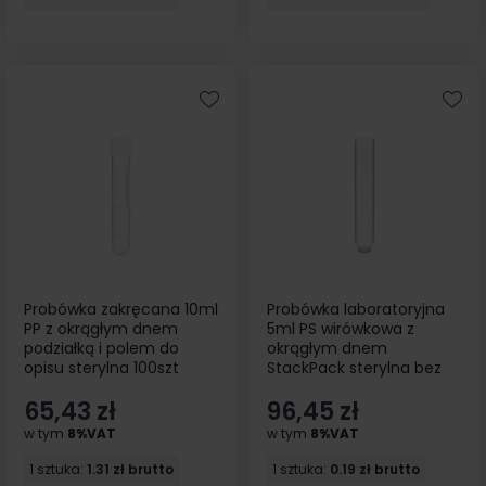
Probówka zakręcana 10ml
Probówka laboratoryjna
PP z okrągłym dnem
5ml PS wirówkowa z
podziałką i polem do
okrągłym dnem
opisu sterylna 100szt
StackPack sterylna bez
etykiety 500szt
65,43 zł
96,45 zł
w tym
8%VAT
w tym
8%VAT
1 sztuka:
1.31 zł brutto
1 sztuka:
0.19 zł brutto