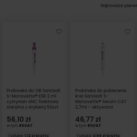
Najnowsze pierw
Probówka do OB Sarstedt
Probówka do pobierania
S-Monovette® ESR 2 ml
krwi Sarstedt S-
cytrynian 4NC fioletowa
Monovette® Serum CAT
sterylna z etykietą 50szt
2,7ml – aktywator
krzepnięcia biała z
56,10 zł
46,77 zł
etykieta 50szt
w tym
8%VAT
w tym
8%VAT
1 sztuka:
1.12 zł brutto
1 sztuka:
0.94 zł brutto