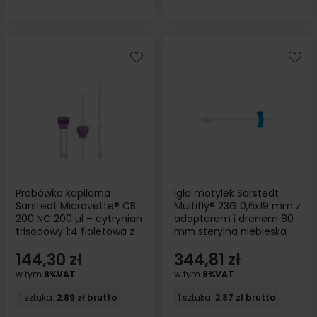
Probówka kapilarna
Igła motylek Sarstedt
Sarstedt Microvette® CB
Multifly® 23G 0,6x19 mm z
200 NC 200 µl – cytrynian
adapterem i drenem 80
trisodowy 1:4 fioletowa z
mm sterylna niebieska
pipetą sedymentacyjną
120 szt
144,30 zł
344,81 zł
50szt
w tym
8%VAT
w tym
8%VAT
1 sztuka:
2.89 zł brutto
1 sztuka:
2.87 zł brutto