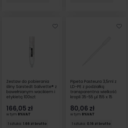
Zestaw do pobierania
Pipeta Pasteura 3,5ml z
śliny Sarstedt Salivette® z
LD-PE z podziałką
bawełnianym wacikiem i
transparentna wielkość
etykietą 100szt
kropli 35-55 µl 155 x 15
mm 500szt
166,05 zł
80,06 zł
w tym
8%VAT
w tym
8%VAT
1 sztuka:
1.66 zł brutto
1 sztuka:
0.16 zł brutto