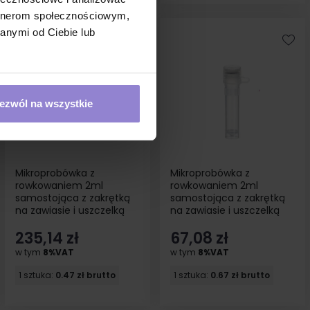
artnerom społecznościowym,
anymi od Ciebie lub
ezwól na wszystkie
Mikroprobówka z
Mikroprobówka z
rowkowaniem 2ml
rowkowaniem 2ml
samostojąca z zakrętką
samostojąca z zakrętką
na zawiasie i uszczelką
na zawiasie i uszczelką
500szt
sterylna 100szt
235,14 zł
67,08 zł
w tym
8%VAT
w tym
8%VAT
1 sztuka:
0.47 zł brutto
1 sztuka:
0.67 zł brutto