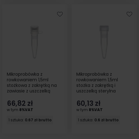
Mikroprobówka z
Mikroprobówka z
rowkowaniem 1,5ml
rowkowaniem 1,5ml
stożkowa z zakrętką na
stożka z zakrętką i
zawiasie z uszczelką
uszczelką sterylna
sterylna bezbarwna
bezbarwna 100szt
66,82 zł
60,13 zł
100szt
w tym
8%VAT
w tym
8%VAT
1 sztuka:
0.67 zł brutto
1 sztuka:
0.6 zł brutto