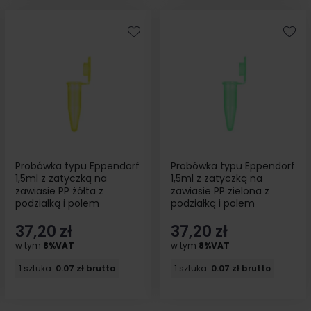
Probówka typu Eppendorf
Probówka typu Eppendorf
1,5ml z zatyczką na
1,5ml z zatyczką na
zawiasie PP żółta z
zawiasie PP zielona z
podziałką i polem
podziałką i polem
opisowym 500szt
opisowym 500szt
37,20 zł
37,20 zł
w tym
8%VAT
w tym
8%VAT
1 sztuka:
0.07 zł brutto
1 sztuka:
0.07 zł brutto