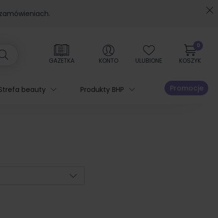
 zamówieniach.
0
GAZETKA
KONTO
ULUBIONE
KOSZYK
Promocje
Strefa beauty
Produkty BHP