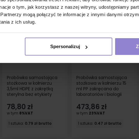
ormacje o tym, jak korzystasz z naszej witryny, udostępniamy p
Partnerzy mogą połączyć te informacje z innymi danymi otrzym
nia z ich usług.
Spersonalizuj
Z
Probówka samostojąca
Probówka samostojąca
stożkowa w kołnierzu
stożkowa w kołnierzu 15
3,5ml HDPE z zakrętką
ml PP zakręcana do
sterylna bez etykiety
laboratoriów i biologii
100szt
molekularnej 1000szt
78,80 zł
473,86 zł
w tym
8%VAT
w tym
23%VAT
1 sztuka:
0.79 zł brutto
1 sztuka:
0.47 zł brutto