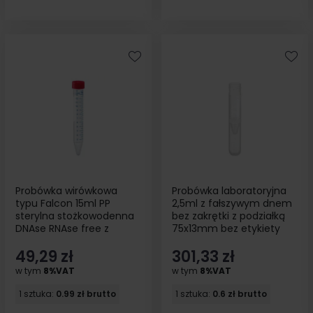
Probówka wirówkowa
Probówka laboratoryjna
typu Falcon 15ml PP
2,5ml z fałszywym dnem
sterylna stożkowodenna
bez zakrętki z podziałką
DNAse RNAse free z
75x13mm bez etykiety
podziałką 50sz.
500szt
49,29 zł
301,33 zł
w tym
8%VAT
w tym
8%VAT
1 sztuka:
0.99 zł brutto
1 sztuka:
0.6 zł brutto