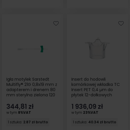
Igła motylek Sarstedt
Insert do hodowli
Multifly® 21G 0,8x19 mm z
komórkowej wkładka TC
adapterem i drenem 80
Insert PET 0,4 µm do
mm sterylna zielona 120
płytek 12-dołkowych
szt
sterylny 48szt
344,81 zł
1 936,09 zł
w tym
8%VAT
w tym
23%VAT
1 sztuka:
2.87 zł brutto
1 sztuka:
40.34 zł brutto