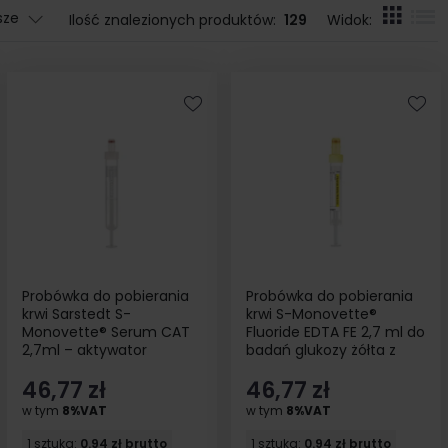
sze
Ilość znalezionych produktów:
129
Widok:
Probówka do pobierania
Probówka do pobierania
krwi Sarstedt S-
krwi S-Monovette®
Monovette® Serum CAT
Fluoride EDTA FE 2,7 ml do
2,7ml – aktywator
badań glukozy żółta z
krzepnięcia biała bez
etykietą papierową
46,77 zł
46,77 zł
etykiety 50szt
sterylna 50szt
w tym
8%VAT
w tym
8%VAT
1 sztuka:
0.94 zł brutto
1 sztuka:
0.94 zł brutto