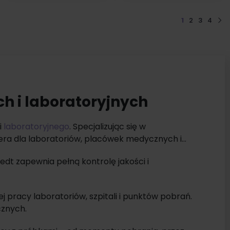
1
2
3
4
Nas
h i laboratoryjnych
i
laboratoryjnego
. Specjalizując się w
era dla laboratoriów, placówek medycznych i
dt zapewnia pełną kontrolę jakości i
pracy laboratoriów, szpitali i punktów pobrań.
cznych.