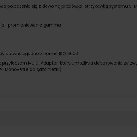
liwia połączenie się z dowolną probówko-strzykawką systemu S
lizacja -promieniowanie gamma
kody barwne zgodne z normą ISO 6009
zyłączem Multi-Adapter, który umożliwia dopasowanie ze zwy
wki Monovette do gazometrii)