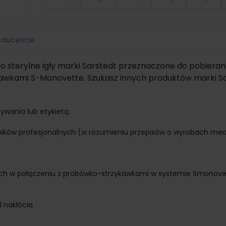
oducencie
 sterylne igły marki Sarstedt przeznaczone do pobieran
ykawkami S-Monovette. Szukasz innych produktów marki S
ywania lub etykietą.
ników profesjonalnych (w rozumieniu przepisów o wyrobach me
znych w połączeniu z probówko-strzykawkami w systemie Smonove
l nakłócia