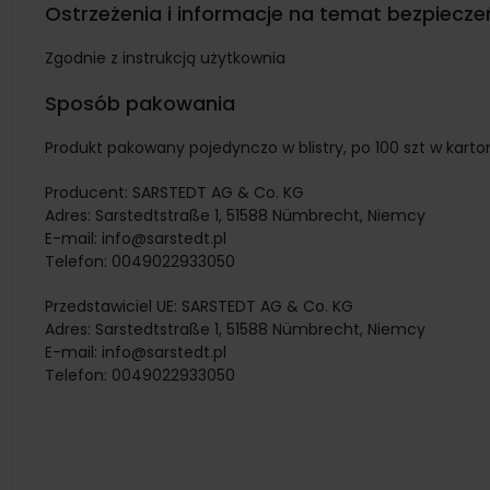
Ostrzeżenia i informacje na temat bezpiecz
Zgodnie z instrukcją użytkownia
Sposób pakowania
Produkt pakowany pojedynczo w blistry, po 100 szt w karton
Producent:
SARSTEDT AG & Co. KG
Adres:
Sarstedtstraße 1, 51588 Nümbrecht, Niemcy
E-mail:
info@sarstedt.pl
Telefon:
0049022933050
Przedstawiciel UE:
SARSTEDT AG & Co. KG
Adres:
Sarstedtstraße 1, 51588 Nümbrecht, Niemcy
E-mail:
info@sarstedt.pl
Telefon:
0049022933050