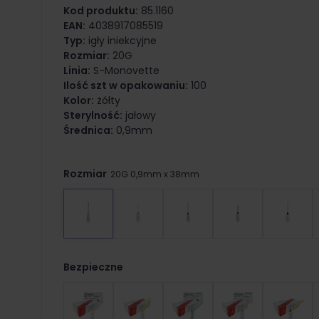
Kod produktu:
85.1160
EAN:
4038917085519
Typ:
igły iniekcyjne
Rozmiar:
20G
Linia:
S-Monovette
Ilość szt w opakowaniu:
100
Kolor:
żółty
Sterylność:
jałowy
Średnica:
0,9mm
Rozmiar
20G 0,9mm x 38mm
Bezpieczne