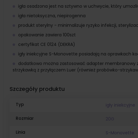
igła osadzona jest na sztywno w uchwycie, który umoz
igła nietoksyczna, niepirogenna
produkt sterylny - minimalizuje ryzyko infekcji, stery
opakowanie zawiera 100szt
certyfikat CE 0124 (DEKRA)
igły iniekcyjne S-Monovette posiadają na oprawkach 
dodatkowo można zastosować adapter membranowy z pr
strzykawką z przyłączem Luer (również probówko-strzyka
Szczegóły produktu
Typ
igły iniekcyjne
Rozmiar
20G
Linia
S-Monovette