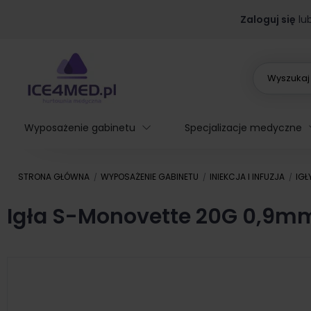
Zaloguj się
lu
Wyposażenie gabinetu
Specjalizacje medyczne
STRONA GŁÓWNA
WYPOSAŻENIE GABINETU
INIEKCJA I INFUZJA
IGŁ
Igła S-Monovette 20G 0,9mm