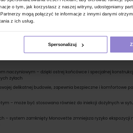
ormacje o tym, jak korzystasz z naszej witryny, udostępniamy p
rzystywana w systemie S-Monovette, umożliwia bezpieczne pobra
Partnerzy mogą połączyć te informacje z innymi danymi otrzym
nia z ich usług.
 próbek krwi do szerokiej gamy badań diagnostycznych, takich j
robiologiczne
szpitalnych – idealna do zastosowania w gabinetach lekarskich,
Spersonalizuj
Z
zybkie pobranie krwi
h badań przesiewowych, gdzie wymagana jest precyzyjna i szy
m naczyniowym – dzięki ostrej końcówce i specjalnej konstrukcji
nych żyłach
ki swojej delikatnej budowie, zapewnia bezpieczne i komfortowe p
tym – może być stosowana również do iniekcji dożylnych w syt
ch – system zamknięty Monovette zmniejsza ryzyko ekspozycji 
i