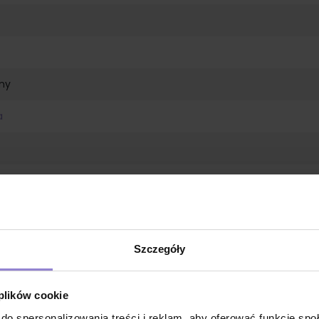
ny
a
ie Gamma
branowa
Szczegóły
 plików cookie
do spersonalizowania treści i reklam, aby oferować funkcje sp