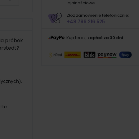
lojalnościowe
Złóż zamówienie telefonicznie:
+48 796 216 525
Kup teraz,
zapłać za 30 dni
ia próbek
arstedt?
dycznych).
tte