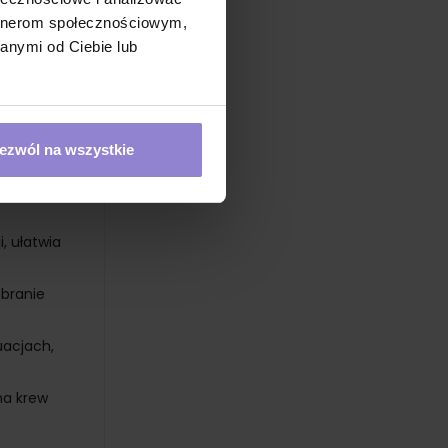
artnerom społecznościowym,
nie krwi
anymi od Ciebie lub
ak
 punktach
ezwól na wszystkie
bka
, ułatwia
obranie
uacjach,
na krew