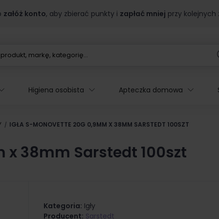
b
załóż konto
, aby zbierać punkty i
zapłać mniej
przy kolejnych
Higiena osobista
Apteczka domowa
Y
IGŁA S-MONOVETTE 20G 0,9MM X 38MM SARSTEDT 100SZT
 x 38mm Sarstedt 100szt
Kategoria:
Igły
Producent:
Sarstedt