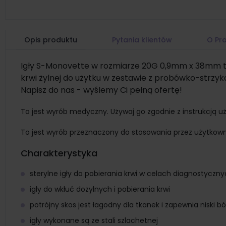
Opis produktu
Pytania klientów
O Pr
Igły S-Monovette w rozmiarze 20G 0,9mm x 38mm to
krwi żylnej do użytku w zestawie z probówko-strz
Napisz do nas - wyślemy Ci pełną ofertę!
To jest wyrób medyczny. Używaj go zgodnie z instrukcją uż
To jest wyrób przeznaczony do stosowania przez użytkow
Charakterystyka
sterylne igły do pobierania krwi w celach diagnostyc
igły do wkłuć dożylnych i pobierania krwi
potrójny skos jest łagodny dla tkanek i zapewnia niski bó
igły wykonane są ze stali szlachetnej