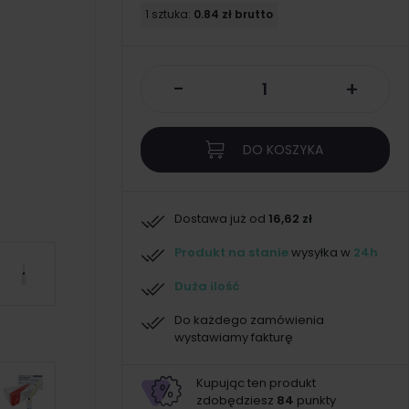
1 sztuka:
0.84 zł brutto
-
+
DO KOSZYKA
Dostawa już od
16,62 zł
Produkt na stanie
wysyłka w
24h
Duża ilość
Do każdego zamówienia
wystawiamy fakturę
Kupując ten produkt
zdobędziesz
84
punkty