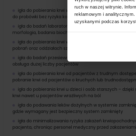
ruch w naszej witrynie. Inf
igła do pobierania krwi w systemie zamkniętym – wyko
reklamowym i analitycznym. 
do probówki bez ryzyka kontaktu z krwią
uzyskanymi podczas korzysta
igła do badań laboratoryjnych – używana do pobierania
morfologia, badania biochemiczne, immunologiczne i mik
igła do pobierania krwi w warunkach ambulatoryjnych i 
pobrań oraz oddziałach szpitalnych, gdzie konieczne jest s
igła do badań przesiewowych – stosowana w programac
obsługa dużej liczby pacjentów
igła do pobierania krwi od pacjentów z trudnym dostępe
pobranie krwi od pacjentów o kruchych lub trudnodostęp
igła do pobierania krwi u dzieci i osób starszych – dzię
krwi nawet u pacjentów wrażliwych na ból
igła do podawania leków dożylnych w systemie zamknię
gdzie wymagany jest bezpieczny system zamknięty
igła do minimalizowania ryzyka zakażeń krwiopochodny
pacjenta, chroniąc personel medyczny przed zakażeniam