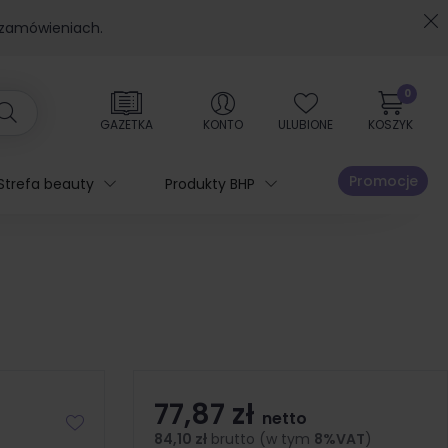
 zamówieniach.
0
GAZETKA
KONTO
ULUBIONE
KOSZYK
Promocje
Strefa beauty
Produkty BHP
77,87 zł
netto
84,10 zł
brutto (w tym
8%VAT
)