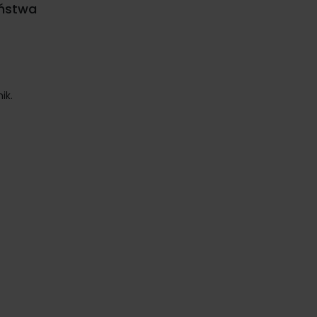
eństwa
ik.