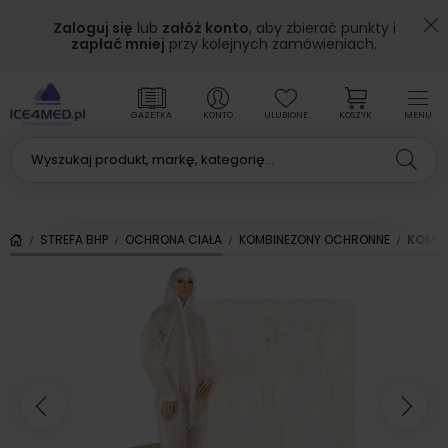
Zaloguj się
lub
załóż konto
, aby zbierać punkty i
zapłać mniej
przy kolejnych zamówieniach.
GAZETKA
KONTO
ULUBIONE
KOSZYK
MENU
STREFA BHP
OCHRONA CIAŁA
KOMBINEZONY OCHRONNE
KOMBI
Poprzedni
Nas