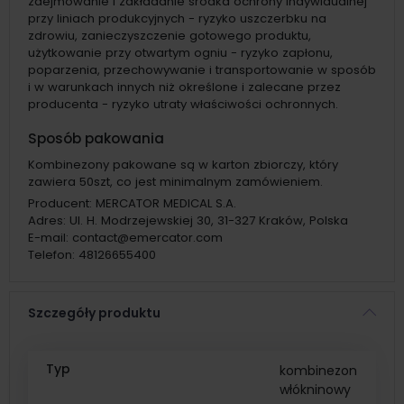
zdejmowanie i zakładanie środka ochrony indywidualnej
przy liniach produkcyjnych - ryzyko uszczerbku na
zdrowiu, zanieczyszczenie gotowego produktu,
użytkowanie przy otwartym ogniu - ryzyko zapłonu,
poparzenia, przechowywanie i transportowanie w sposób
i w warunkach innych niż określone i zalecane przez
producenta - ryzyko utraty właściwości ochronnych.
Sposób pakowania
Kombinezony pakowane są w karton zbiorczy, który
zawiera 50szt, co jest minimalnym zamówieniem.
Producent:
MERCATOR MEDICAL S.A.
Adres:
Ul. H. Modrzejewskiej 30, 31-327 Kraków, Polska
E-mail:
contact@emercator.com
Telefon:
48126655400
Szczegóły produktu
Typ
kombinezon
włókninowy