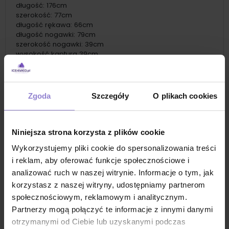
długość: 176cm
szerokość: 77cm
długość rękawa: 66cm
długość nogawki: 79cm
szerokość nogawki: 39cm
wysokość kaptura 39cm
szerokość kaptura 29cm
tolerancja dla wymiarów +/-2 cm
Zastosowanie
Zgoda
Szczegóły
O plikach cookies
wygodny kombinezon z flizeliny do pracy
biały kombinezon gastronomiczny z flizeliny
kombinezon do pracy na kuchni
Niniejsza strona korzysta z plików cookie
przewiewne kombinezony do gastronomii
Wykorzystujemy pliki cookie do spersonalizowania treści
i reklam, aby oferować funkcje społecznościowe i
jednorazowy kombinezon dla kobiet
analizować ruch w naszej witrynie. Informacje o tym, jak
jednorazowy kombinezon dla mężczyzn
korzystasz z naszej witryny, udostępniamy partnerom
higieniczny kombinezon do produkcji suplementów
społecznościowym, reklamowym i analitycznym.
jednorazowy kombinezon do przemysłu
Partnerzy mogą połączyć te informacje z innymi danymi
farmaceutycznego
otrzymanymi od Ciebie lub uzyskanymi podczas