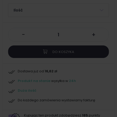
Ilość
-
+
DO KOSZYKA
Dostawa już od
16,62 zł
Produkt na stanie
wysyłka w
24h
Duża ilość
Do każdego zamówienia wystawiamy fakturę
Kupując ten produkt zdobędziesz
185
punkty