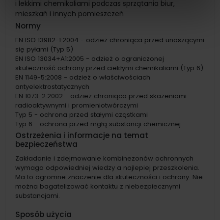
i lekkimi chemikaliami podczas sprzątania biur,
mieszkań i innych pomieszczeń
Normy
EN ISO 13982-1:2004 - odzież chroniąca przed unoszącymi
się pyłami (Typ 5)
EN ISO 13034+A1:2005 - odzież o ograniczonej
skuteczność ochrony przed ciekłymi chemikaliami (Typ 6)
EN 1149-5:2008 - odzież o właściwościach
antyelektrostatycznych
EN 1073-2:2002 - odzież chroniąca przed skażeniami
radioaktywnymi i promieniotwórczymi
Typ 5 - ochrona przed stałymi cząstkami
Typ 6 - ochrona przed mgłą substancji chemicznej
Ostrzeżenia i informacje na temat
bezpieczeństwa
Zakładanie i zdejmowanie kombinezonów ochronnych
wymaga odpowiedniej wiedzy a najlepiej przeszkolenia.
Ma to ogromne znaczenie dla skuteczności i ochrony. Nie
można bagatelizować kontaktu z niebezpiecznymi
substancjami.
Sposób użycia