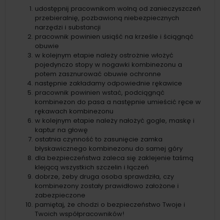
udostępnij pracownikom wolną od zanieczyszczeń
przebieralnię, pozbawioną niebezpiecznych
narzędzi i substancji
pracownik powinien usiąść na krześle i ściągnąć
obuwie
w kolejnym etapie należy ostrożnie włożyć
pojedynczo stopy w nogawki kombinezonu a
potem zasznurować obuwie ochronne
następnie zakładamy odpowiednie rękawice
pracownik powinien wstać, podciągnąć
kombinezon do pasa a następnie umieścić ręce w
rękawach kombinezonu
w kolejnym etapie należy nałożyć gogle, maskę i
kaptur na głowę
ostatnia czynność to zasunięcie zamka
błyskawicznego kombinezonu do samej góry
dla bezpieczeństwa zaleca się zaklejenie taśmą
klejącą wszystkich szczelin i łączeń
dobrze, żeby druga osoba sprawdziła, czy
kombinezony zostały prawidłowo założone i
zabezpieczone
pamiętaj, że chodzi o bezpieczeństwo Twoje i
Twoich współpracowników!