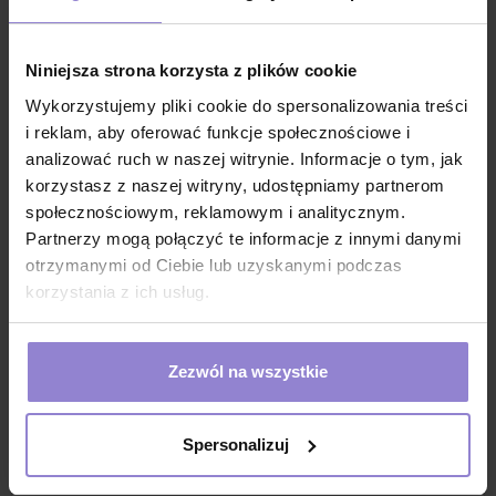
przy obróbce włókna szklanego i ocieplaniu
poddasza wełną mineralną
Niniejsza strona korzysta z plików cookie
pryskiwanie roślin - ochrona przed lekkimi
chemikaliami, takimi jak nawozy i pestycydy podczas
Wykorzystujemy pliki cookie do spersonalizowania treści
opryskiwania roślin
i reklam, aby oferować funkcje społecznościowe i
prace ogrodnicze - ochrona przed brudem i kurzem
analizować ruch w naszej witrynie. Informacje o tym, jak
podczas prac ogrodniczych
korzystasz z naszej witryny, udostępniamy partnerom
społecznościowym, reklamowym i analitycznym.
czyszczenie i konserwacja - ochrona przed kurzem,
brudem i niewielkimi chemikaliami podczas prac
Partnerzy mogą połączyć te informacje z innymi danymi
porządkowych i konserwacyjnych w różnych obiektach
otrzymanymi od Ciebie lub uzyskanymi podczas
korzystania z ich usług.
przemysł elektroniczny - ochrona przed kurzem i
drobnymi chemikaliami podczas montażu i
konserwacji sprzętu elektronicznego
Zezwól na wszystkie
produkcja komponentów - użycie w produkcji
komponentów elektronicznych, gdzie wymagane jest
utrzymanie czystości i ochrona przed
Spersonalizuj
zanieczyszczeniami
usługi sprzątające - ochrona przed kurzem, brudem