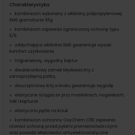
Charakterystyka
kombinezon wykonany z włókniny polipropylenowej
SMS gramaturze 55g
kombinezon zapewnia ograniczoną ochronę typu
5/6
oddychająca włóknina SMS gwarantuje wysoki
komfort użytkowania
trójpanelowy, wygodny kaptur
dwukierunkowy zamek błyskawiczny z
samoprzylepną patką
dwuczęściowy krój w kroku gwarantuje wygodę
elastyczne ściągacze przy mankietach, nogawkach,
talii i kapturze
elastyczna pętla na kciuk
kombinezon ochronny OxyChem C110 zapewnia
również ochronę przed pyłami promieniotwórczymi
oraz posiada właściwości antyelektrostatyczne