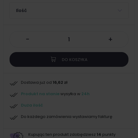
Ilość
-
+
DO KOSZYKA
Dostawa już od
16,62 zł
Produkt na stanie
wysyłka w
24h
Duża ilość
Do każdego zamówienia wystawiamy fakturę
Kupując ten produkt zdobędziesz
14
punkty