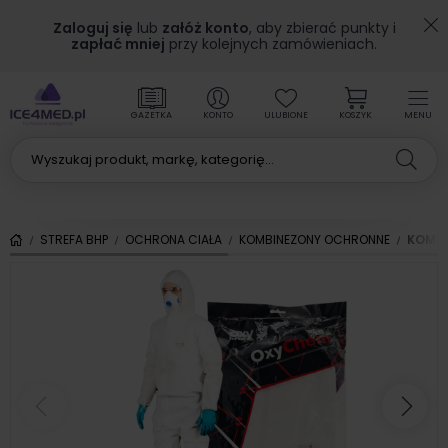
Zaloguj się
lub
załóż konto
, aby zbierać punkty i
zapłać mniej
przy kolejnych zamówieniach.
GAZETKA
KONTO
ULUBIONE
KOSZYK
MENU
STREFA BHP
OCHRONA CIAŁA
KOMBINEZONY OCHRONNE
KOMBI
Poprzedni
Nas