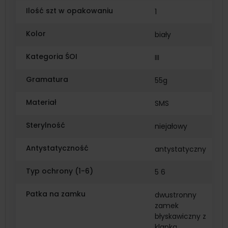
Ilość szt w opakowaniu
1
Kolor
biały
Kategoria ŚOI
III
Gramatura
55g
Materiał
SMS
Sterylność
niejałowy
Antystatyczność
antystatyczny
Typ ochrony (1-6)
5 6
Patka na zamku
dwustronny
zamek
błyskawiczny z
klapką