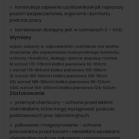
konstrukcja zapewnia użytkownikowi jak najwyższy
poziom bezpieczeństwa, ergonomii i komfortu
podczas pracy
kombinezon dostępny jest w rozmiarach S – XXXL
Wymiary
wybór odzieży w odpowiednim rozmiarze ma istotne
znaczenie dla zapewnienia maksymalnego komfortu,
ochrony i trwałości, dlatego dobrze dopasuj rozmiar
M wzrost 170-178cm| klatka piersiowa 92-100cm
L wzrost 176-184cm| klatka piersiowa 100-108cm
XL wzrost 182-190cm| klatka piersiowa 108-116cm
XXL wzrost 188-196cm| klatka piersiowa 116-124cm
XXXL wzrost 194-200cm| klatka piersiowa 124-132cm
Zastosowanie
przemysł chemiczny - ochrona przed lekkimi
chemikaliami, które mogą występować podczas
podstawowych prac laboratoryjnych
pakowanie i magazynowanie - ochrona
pracowników przed kurzem i niewielkimi wyciekami
chemikaliów podczas pakowania i magazynowania