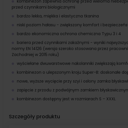
kombinezon zapewnia ochronę przed wieloma niebezpi
przed czynnikami biologicznymi
bardzo lekka, miękka i elastyczna tkanina
niski poziom hałasu - zwiększony komfort i bezpieczeń
bardzo ekonomiczna ochrona chemiczna Typu 3 i 4
bariera przed czynnikami zakaźnymi - wyniki najwyższy
normy EN 14126 (wersja szeroko stosowana przez pracownik
Zachodniej w 2015 roku)
wyściełane dwuwarstwowe nakolanniki zwiększają komfo
kombinezon o ulepszonym kroju Super-B: doskonałe do
nowe, wyższe wycięcie przy szyi i osłony zamka błyska
zapięcie z przodu z podwójnym zamkiem błyskawicznym
kombinezon dostępny jest w rozmiarach S – XXXL
Szczegóły produktu