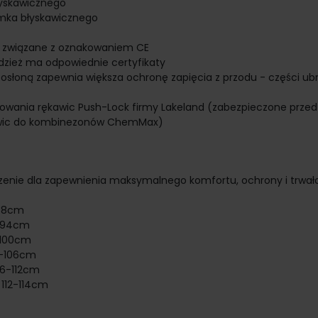
łyskawicznego
amka błyskawicznego
ia związane z oznakowaniem CE
zież ma odpowiednie certyfikaty
słoną zapewnia większa ochronę zapięcia z przodu - części ubr
ania rękawic Push-Lock firmy Lakeland (zabezpieczone przed
kawic do kombinezonów ChemMax)
enie dla zapewnienia maksymalnego komfortu, ochrony i trwało
-88cm
8-94cm
4-100cm
00-106cm
06-112cm
 112-114cm