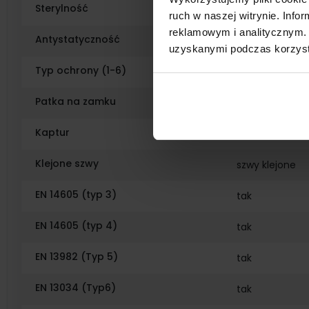
Sterylność
niejałowy
ruch w naszej witrynie. Inf
reklamowym i analitycznym. 
Antystatyczność
antystatyczny
uzyskanymi podczas korzysta
Typ ochrony (1-6)
3 4 5 6
Patka na zamku
dwustronny zam
Kaptur
kaptur trójpan
Klejone szwy
szwy klejone
EN 14605 (typ 3)
tak
EN 14605 (typ 4)
tak
EN 13982 (Typ 5)
tak
EN 13034 (Typ6)
tak