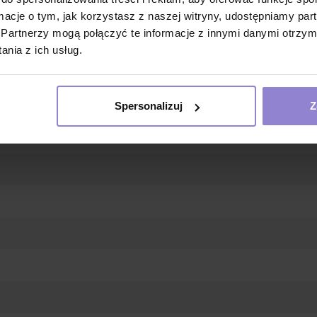
ormacje o tym, jak korzystasz z naszej witryny, udostępniamy p
Partnerzy mogą połączyć te informacje z innymi danymi otrzym
nia z ich usług.
ek błyskawiczny z klapką przykrywajacą
Spersonalizuj
Z
elowy