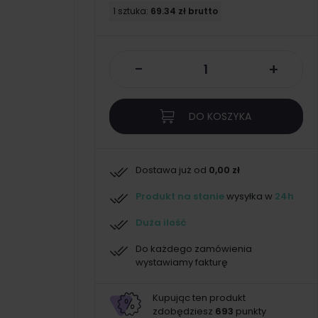
1 sztuka:
69.34 zł brutto
-
+
DO KOSZYKA
Dostawa już od
0,00 zł
Produkt na stanie
wysyłka w
24h
Duża ilość
Do każdego zamówienia
wystawiamy fakturę
Kupując ten produkt
zdobędziesz
693
punkty