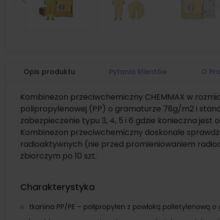
Poprzedni
Opis produktu
Pytania klientów
O Pr
Kombinezon przeciwchemiczny CHEMMAX w rozmiarze M
polipropylenowej (PP) o gramaturze 78g/m2 i stan
zabezpieczenie typu 3, 4, 5 i 6 gdzie konieczna jes
Kombinezon przeciwchemiczny doskonale sprawdzi s
radioaktywnych (nie przed promieniowaniem radi
zbiorczym po 10 szt.
Charakterystyka
tkanina PP/PE – polipropylen z powłoką polietylenową 