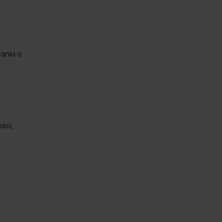
ania o
ści,