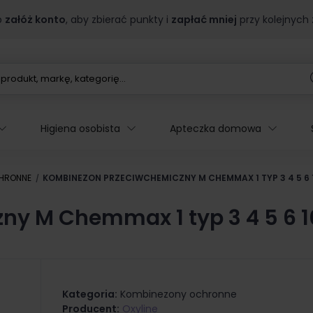
b
załóż konto
, aby zbierać punkty i
zapłać mniej
przy kolejnych
Higiena osobista
Apteczka domowa
HRONNE
KOMBINEZON PRZECIWCHEMICZNY M CHEMMAX 1 TYP 3 4 5 6 
y M Chemmax 1 typ 3 4 5 6 1
Kategoria:
Kombinezony ochronne
Producent:
Oxyline