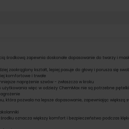
ścią środkową zapewnia doskonałe dopasowanie do twarzy i mask
iej zaokrąglony kształt, lepiej pasuje do głowy i porusza się sw
iej komfortowe i trwałe
niejsze naprężenie szwów - zwłaszcza w kroku
s użytkowania więc w odzieży ChemMax nie są potrzebne pętelki 
zagrożenie
bu, która pozwala na lepsze dopasowanie, zapewniając większą
kolanniki
środku oznacza większy komfort i bezpieczeństwo podczas klęk