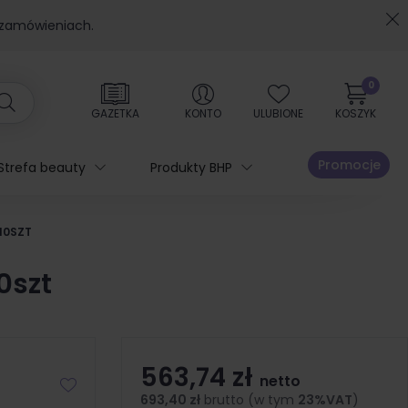
 zamówieniach.
0
GAZETKA
KONTO
ULUBIONE
KOSZYK
Promocje
Strefa beauty
Produkty BHP
10SZT
0szt
563,74 zł
netto
693,40 zł
brutto (w tym
23%VAT
)