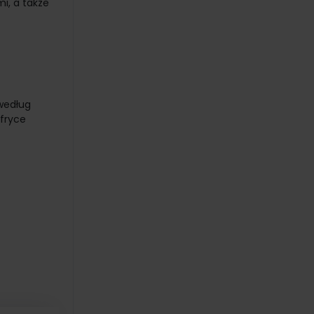
i, a także
 według
Afryce