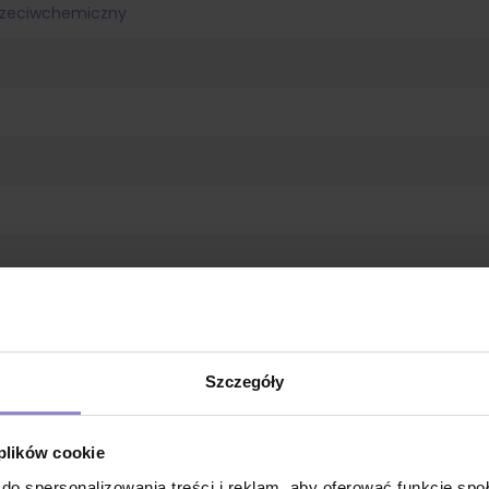
rzeciwchemiczny
Szczegóły
 plików cookie
P) + polietylen (PE)
do spersonalizowania treści i reklam, aby oferować funkcje sp