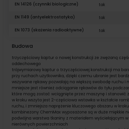
EN 14126 (czynniki biologiczne)
tak
EN 1149 (antyelektrostatyka)
tak
EN 1073 (skażenia radioaktywne)
tak
Budowa
trzyczęściowy kaptur o nowej konstrukcji ze zwężaną czę
oddechowego
trójwymiarowy kaptur o trzyczęściowej konstrukcji ma bardz
przy ruchach użytkownika, dzięki czemu ubranie jest bardz
wszywane rękawy pozwalają na większą swobodę ruchu i m
mniejsze jest również odciąganie rękawów do tyłu podcza
które mogą zostać wciągnięte przez maszynę i stanowić 
w kroku wszyta jest 2-częściowa wstawka w kształcie rom
ruchu, i zmniejsza naprężenie kluczowego obszaru w kroku
kombinezony ChemMax wyposażone są w duże miękkie na
podwójna warstwa tkaniny z materiałem wyściełającym w 
nierównych powierzchniach