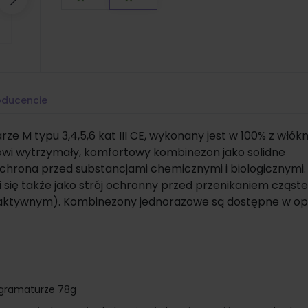
Następny
oducencie
 typu 3,4,5,6 kat III CE, wykonany jest w 100% z włókn
owi wytrzymały, komfortowy kombinezon jako solidne
t ochrona przed substancjami chemicznymi i biologicznymi.
ię także jako strój ochronny przed przenikaniem cząst
oaktywnym). Kombinezony jednorazowe są dostępne w o
o gramaturze 78g