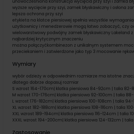
unowocześniona konstrukcja wycięcia przy szyi i zamka b
wyższe wycięcie przy szyi, zamek błyskawiczny i osłona z
lepsza ochrona przy szyi
etykieta na klatce piersiowej spełnia wszystkie wymagan
użytkownicy i menedżerowie mogą łatwo zobaczyć, czy od
wielowarstwowy podwójny zamek błyskawiczny Lakeland z o
najbardziej krytycznym znaczeniu
można połączyćkombinezon z unikalnym systemem mocow
przeciekaniem i zatwierdzone jako typ 3 mocowanie rę
Wymiary
wybór odzieży w odpowiednim rozmiarze ma istotne znacz
dlatego dobrze dopasuj rozmiar
S wzrost 164-170cm| klatka piersiowa 84-92cm | talia 82
M wzrost 170-176cm| klatka piersiowa 92-100cm | talia 8
L wzrost 176-182cm| klatka piersiowa 100-108cm | talia 9
XL wzrost 182-188cm| klatka piersiowa 108-116cm | talia 1
XXL wzrost 189-194cm| klatka piersiowa 116-124cm | talia 1
XXXL wzrost 194-200cm| klatka piersiowa 124-132cm | talia
Zastosowanie