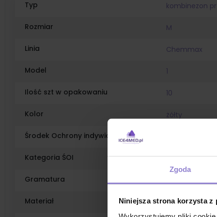
Typ
kombinezon p
Rozmiar
M
Linia
Chemmax
Model
1
Ilość szt w opakowaniu
10
Kolor
żółty
Środek Ochrony indywidualnej
tak
Kategoria ŚOI
III
Zgoda
Gramatura
78g
Materiał
Niniejsza strona korzysta z
polipropylen (P
Wykorzystujemy pliki cookie 