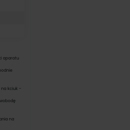
i aparatu
obodnie
na kciuk -
 swobodę
ania na