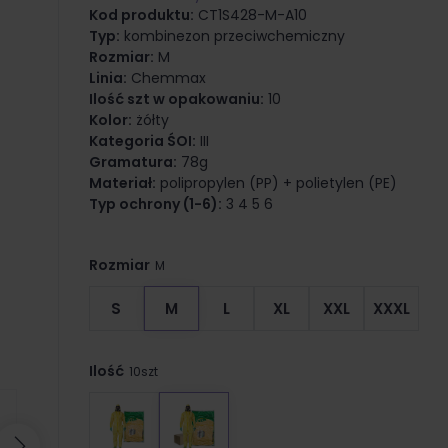
Kod produktu:
CT1S428-M-A10
Typ:
kombinezon przeciwchemiczny
Rozmiar:
M
Linia:
Chemmax
Ilość szt w opakowaniu:
10
Kolor:
żółty
Kategoria ŚOI:
III
Gramatura:
78g
Materiał:
polipropylen (PP) + polietylen (PE)
Typ ochrony (1-6):
3 4 5 6
Rozmiar
M
S
M
L
XL
XXL
XXXL
Ilość
10szt