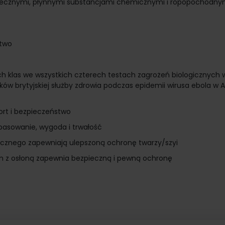
ecznymi, płynnymi substancjami chemicznymi i ropopochodnym
stwo
ch klas we wszystkich czterech testach zagrożeń biologicznych
ów brytyjskiej służby zdrowia podczas epidemii wirusa ebola w 
rt i bezpieczeństwo
pasowanie, wygoda i trwałość
wicznego zapewniają ulepszoną ochronę twarzy/szyi
 z osłoną zapewnia bezpieczną i pewną ochronę