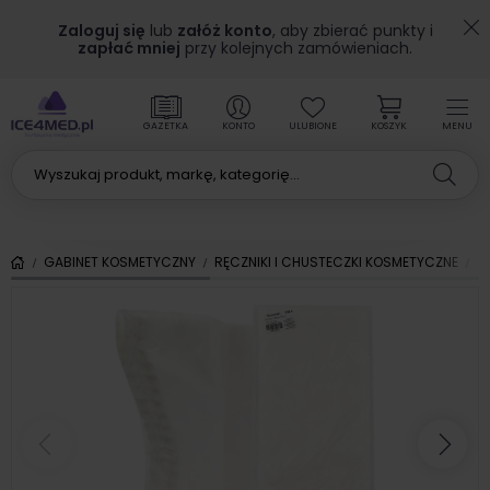
Zaloguj się
lub
załóż konto
, aby zbierać punkty i
zapłać mniej
przy kolejnych zamówieniach.
GAZETKA
KONTO
ULUBIONE
KOSZYK
MENU
GABINET KOSMETYCZNY
RĘCZNIKI I CHUSTECZKI KOSMETYCZNE
R
Poprzedni
Nas