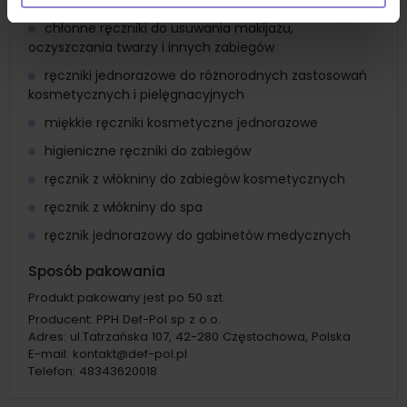
ręczniki włókninowe do zabiegów kosmetycznych
chłonne ręczniki do usuwania makijażu,
oczyszczania twarzy i innych zabiegów
ręczniki jednorazowe do różnorodnych zastosowań
kosmetycznych i pielęgnacyjnych
miękkie ręczniki kosmetyczne jednorazowe
higieniczne ręczniki do zabiegów
ręcznik z włókniny do zabiegów kosmetycznych
ręcznik z włókniny do spa
ręcznik jednorazowy do gabinetów medycznych
Sposób pakowania
Produkt pakowany jest po 50 szt.
Producent:
PPH Def-Pol sp z o.o.
Adres:
ul.Tatrzańska 107, 42-280 Częstochowa, Polska
E-mail:
kontakt@def-pol.pl
Telefon:
48343620018