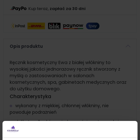
Kup teraz,
zapłać za 30 dni
Opis produktu
Ręcznik kosmetyczny Ewa z białej włókniny to
wysokiej jakości jednorazowy ręcznik stworzony z
myślą o zastosowaniach w salonach
kosmetycznych, spa, gabinetach medycznych oraz
do użytku domowego.
Charakterystyka
wykonany z miękkiej, chłonnej włókniny, nie
powoduje podrażnień
delikatny dla skóry, a jednocześnie wytrzymały i
higieniczny
jednorazowy, zapewnia wysoki poziom higieny,