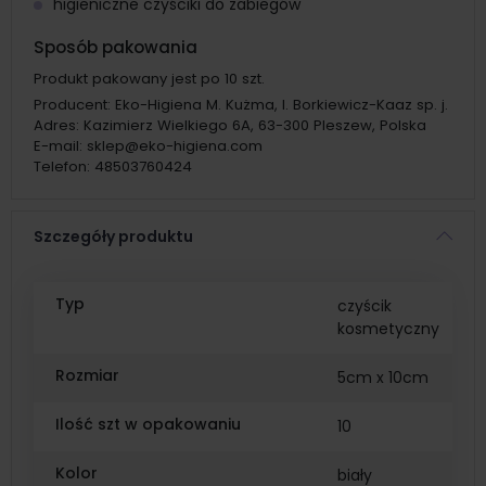
higieniczne czyściki do zabiegów
Sposób pakowania
Produkt pakowany jest po 10 szt.
Producent:
Eko-Higiena M. Kużma, I. Borkiewicz-Kaaz sp. j.
Adres:
Kazimierz Wielkiego 6A, 63-300 Pleszew, Polska
E-mail:
sklep@eko-higiena.com
Telefon:
48503760424
Szczegóły produktu
Typ
czyścik
kosmetyczny
Rozmiar
5cm x 10cm
Ilość szt w opakowaniu
10
Kolor
biały