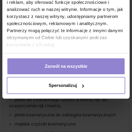
i reklam, aby oferować funkcje społecznościowe i
100% włoknina
analizować ruch w naszej witrynie. Informacje o tym, jak
rozmiar 5cm x 10cm
korzystasz z naszej witryny, udostępniamy partnerom
Zastosowanie
społecznościowym, reklamowym i analitycznym.
czyściki są uniwersalne
Partnerzy mogą połączyć te informacje z innymi danymi
otrzymanymi od Ciebie lub uzyskanymi podczas
wygodne płatki kosmetyczne do demakijażu,
aplikowania toniku czy nawet nakładania i zmywania
korzystania z ich usług.
maseczek
czyściki sprawdzają się do pielęgnacji zarówno w
domu, podróży jak i w gabinetach profesjonalnych
Zezwól na wszystkie
idealne do codziennej pielęgnacji twarzy i ciała
płatki używane do oczyszczania skóry przed
Spersonalizuj
zabiegami profesjonalnymi
płatki do codziennego użytku w domu, np. do
oczyszczania rąk i twarzy
płatki kosmetyczne do zabiegów kosmetycznych
miękkie czyściki kosmetyczne