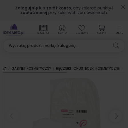
Zaloguj się
lub
załóż konto
, aby zbierać punkty i
zapłać mniej
przy kolejnych zamówieniach.
GAZETKA
KONTO
ULUBIONE
KOSZYK
MENU
GABINET KOSMETYCZNY
RĘCZNIKI I CHUSTECZKI KOSMETYCZNE
C
Poprzedni
Nas