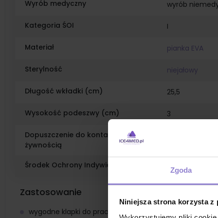
Wyrób medyczny
wyrób niemed
Kategoria ŚOI
I
Materiał
pianka EVA
Sterylność
niejałowy
Długość wkładki (cm)
25,5
Wysokość podeszwy (cm)
3
Dopuszczenie do kontaktu z
produkt do kon
żywnością
Środek Ochrony Indywidualnej
tak
Zgoda
Zastosowanie
Niniejsza strona korzysta z
wygodne klapki do pracy
Wykorzystujemy pliki cookie 