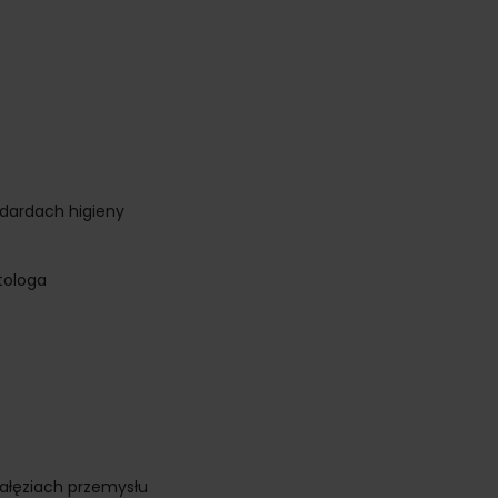
dardach higieny
tologa
gałęziach przemysłu