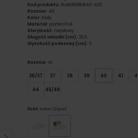
Kod produktu:
BUAK858B#40-A20
Rozmiar:
40
Kolor:
biały
Materiał:
pianka EVA
Sterylność:
niejałowy
Długość wkładki (cm):
25,5
Wysokość podeszwy (cm):
3
Rozmiar
40
36/37
37
38
39
40
41
4
44
45/46
Ilość
karton (20par)