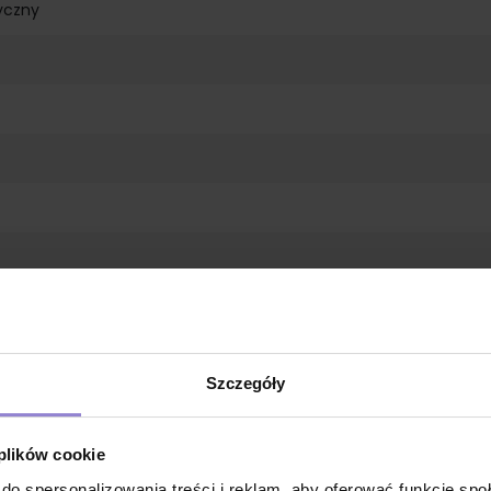
yczny
taktu z żywnością
Szczegóły
 plików cookie
do spersonalizowania treści i reklam, aby oferować funkcje sp