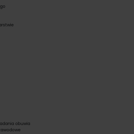
ego
arstwie
badania obuwia
e zawodowe