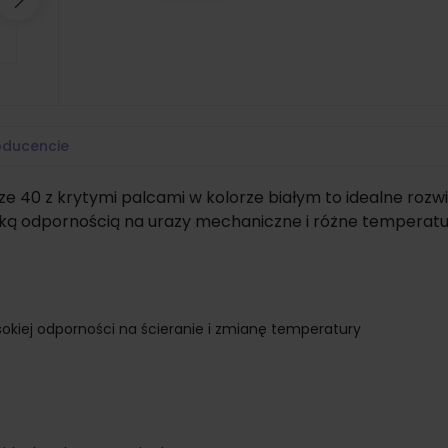
Następny
oducencie
ze 40 z krytymi palcami w kolorze białym to idealne rozw
soką odpornością na urazy mechaniczne i różne temperatur
sokiej odporności na ścieranie i zmianę temperatury