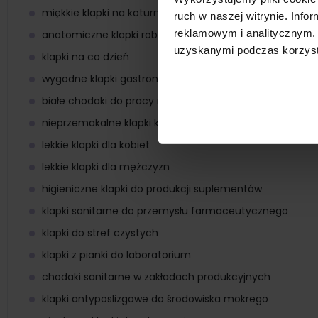
miękkie klapki na koturnie
ruch w naszej witrynie. Inf
reklamowym i analitycznym. 
anatomiczne klapki robocze
uzyskanymi podczas korzysta
klapki na co dzień
wygodne klapki gastronomiczne z pianki dla kucharza
białe chodaki do pracy na kuchni
nieprzemakalne klapki kucharskie do gastronomii
lekkie klapki dla kobiet
lekkie klapki dla mężczyzn
higieniczne klapki do produkcji suplementów
klapki sanitarne do przemysłu farmaceutycznego
klapki do stref czystych
klapki z pianki do laboratorium
chodaki sanitarne w zakładach produkcyjnych
klapki antyposlizgowe do środowiska mokrego