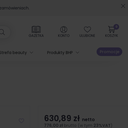
 zamówieniach.
0
GAZETKA
KONTO
ULUBIONE
KOSZYK
Promocje
Strefa beauty
Produkty BHP
630,89 zł
netto
776,00 zł
brutto (w tym
23%VAT
)