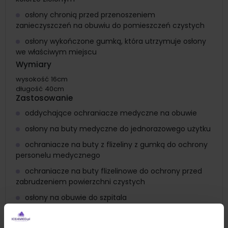
osłony chronią przed przenoszeniem
zanieczyszczeń na obuwiu do pomieszczeń czystych
osłony wykończone gumką, która utrzymuje osłony
we właściwym miejscu
Wymiary
wysokość 16cm
długość 40cm
Zastosowanie
oddychające ochraniacze medyczne na obuwie
osłony na buty medyczne do jednorazowego użytku
ochraniacze na buty z flizeliny z gumką do ochrony
personelu medycznego
ochraniacze na buty flizelinowe do ochrony przed
zabrudzeniem powierzchni czystych
osłony na obuwie do szpitala
ochraniacze na buty do przychodni