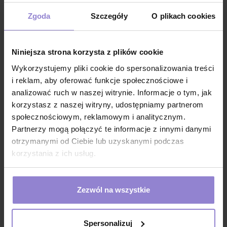
ochraniacze na buty dla odwiedzających na
oddziały szpitalne
Zgoda
Szczegóły
O plikach cookies
ochraniacze na buty do laboratorium
ochraniacze na buty do kliniki weterynaryjnej
Niniejsza strona korzysta z plików cookie
ochraniacze na buty dla personelu
Wykorzystujemy pliki cookie do spersonalizowania treści
ochraniacze na buty do domów opieki i hospicjum
i reklam, aby oferować funkcje społecznościowe i
ochraniacze na buty do salonów medycyny
analizować ruch w naszej witrynie. Informacje o tym, jak
estetycznej
korzystasz z naszej witryny, udostępniamy partnerom
ochraniacze na buty do ośrodków rehabilitacji,
społecznościowym, reklamowym i analitycznym.
podczas terapii i zabiegów pacjenta
Partnerzy mogą połączyć te informacje z innymi danymi
otrzymanymi od Ciebie lub uzyskanymi podczas
ochraniacze na buty do aptek
korzystania z ich usług.
ochraniacze na buty by zachować czystość i
higienę
ochraniacze na buty do gabinetów dentystycznych
Zezwól na wszystkie
ochraniacze na buty do salonów kosmetycznych
ochraniacze na buty do przemysłu spożywczego
Spersonalizuj