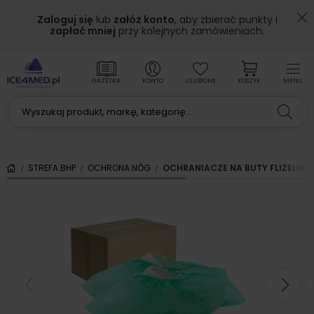
Zaloguj się
lub
załóż konto
, aby zbierać punkty i
zapłać mniej
przy kolejnych zamówieniach.
GAZETKA
KONTO
ULUBIONE
KOSZYK
MENU
STREFA BHP
OCHRONA NÓG
OCHRANIACZE NA BUTY FLIZELINOW
Poprzedni
Nas