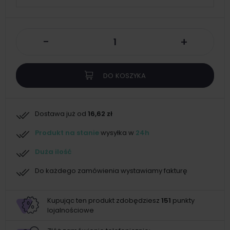
-
+
DO KOSZYKA
Dostawa już od
16,62 zł
Produkt na stanie
wysyłka w
24h
Duża ilość
Do każdego zamówienia wystawiamy fakturę
Kupując ten produkt zdobędziesz
151
punkty
lojalnościowe