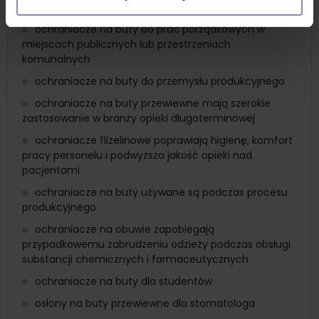
ochraniacze na buty dla klientów
ochraniacze na buty do prac porządkowych w
miejscach publicznych lub przestrzeniach
komunalnych
ochraniacze na buty do przemysłu produkcyjnego
ochraniacze na buty przewiewne mają szerokie
zastosowanie w branży opieki długoterminowej
ochraniacze flizelinowe poprawiają higienę, komfort
pracy personelu i podwyższa jakość opieki nad
pacjentami
ochraniacze na buty używane są podczas procesu
produkcyjnego
ochraniacze na obuwie zapobiegają
przypadkowemu zabrudzeniu odzieży podczas obsługi
substancji chemicznych i farmaceutycznych
ochraniacze na buty dla studentów
osłony na buty przewiewne dla stomatologa