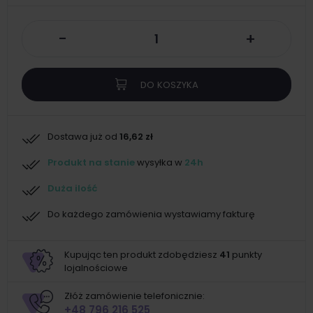
-
+
DO KOSZYKA
Dostawa już od
16,62 zł
Produkt na stanie
wysyłka w
24h
Duża ilość
Do każdego zamówienia wystawiamy fakturę
Kupując ten produkt zdobędziesz
41
punkty
lojalnościowe
Złóż zamówienie telefonicznie:
+48 796 216 525