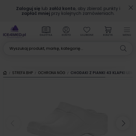
Zaloguj się
lub
załóż konto
, aby zbierać punkty i
zapłać mniej
przy kolejnych zamówieniach.
GAZETKA
KONTO
ULUBIONE
KOSZYK
MENU
STREFA BHP
OCHRONA NÓG
CHODAKI Z PIANKI 43 KLAPKI LEMI
Poprzedni
Nas