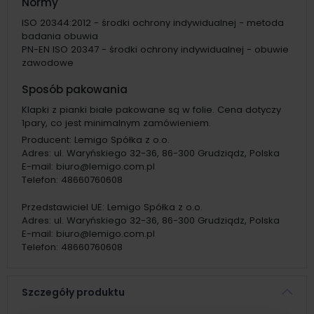
Normy
ISO 20344:2012 - środki ochrony indywidualnej - metoda
badania obuwia
PN-EN ISO 20347 - środki ochrony indywidualnej - obuwie
zawodowe
Sposób pakowania
Klapki z pianki białe pakowane są w folie. Cena dotyczy
1pary, co jest minimalnym zamówieniem.
Producent:
Lemigo Spółka z o.o.
Adres:
ul. Waryńskiego 32-36, 86-300 Grudziądz, Polska
E-mail:
biuro@lemigo.com.pl
Telefon:
48660760608
Przedstawiciel UE:
Lemigo Spółka z o.o.
Adres:
ul. Waryńskiego 32-36, 86-300 Grudziądz, Polska
E-mail:
biuro@lemigo.com.pl
Telefon:
48660760608
Szczegóły produktu