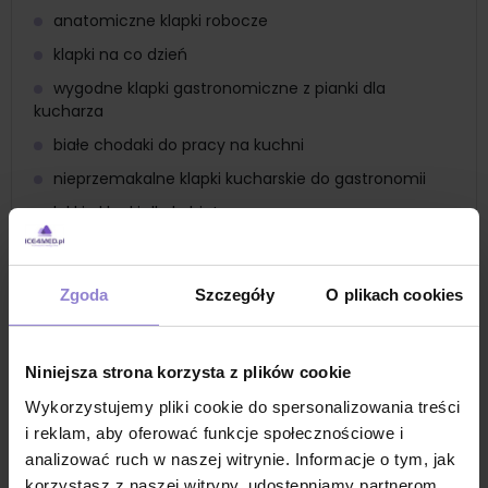
anatomiczne klapki robocze
klapki na co dzień
wygodne klapki gastronomiczne z pianki dla
kucharza
białe chodaki do pracy na kuchni
nieprzemakalne klapki kucharskie do gastronomii
lekkie klapki dla kobiet
lekkie klapki dla mężczyzn
higieniczne klapki do produkcji suplementów
Zgoda
Szczegóły
O plikach cookies
klapki sanitarne do przemysłu farmaceutycznego
klapki do stref czystych
Niniejsza strona korzysta z plików cookie
klapki z pianki do laboratorium
Wykorzystujemy pliki cookie do spersonalizowania treści
chodaki sanitarne w zakładach produkcyjnych
i reklam, aby oferować funkcje społecznościowe i
klapki antyposlizgowe do środowiska mokrego
analizować ruch w naszej witrynie. Informacje o tym, jak
piankowe klapki do mleczarni
korzystasz z naszej witryny, udostępniamy partnerom