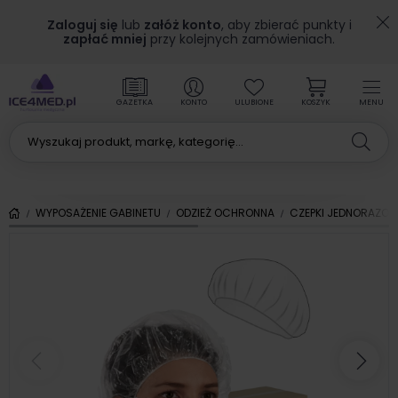
Zaloguj się
lub
załóż konto
, aby zbierać punkty i
zapłać mniej
przy kolejnych zamówieniach.
GAZETKA
KONTO
ULUBIONE
KOSZYK
MENU
WYPOSAŻENIE GABINETU
ODZIEŻ OCHRONNA
CZEPKI JEDNORAZO
Poprzedni
Nas