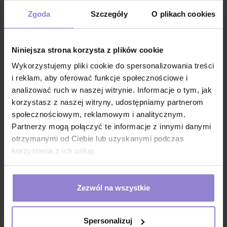
czepek jednorazowy dla kosmetyczek
Zgoda
Szczegóły
O plikach cookies
czepek foliowy do zabiegów beauty
czepek foliowy przezroczysty wodoodporny do
Niniejsza strona korzysta z plików cookie
zabiegów na włosy
Wykorzystujemy pliki cookie do spersonalizowania treści
czepek do farbowania włosów, nakładania masek,
i reklam, aby oferować funkcje społecznościowe i
odzywek
analizować ruch w naszej witrynie. Informacje o tym, jak
czepek do olejowania włosów
korzystasz z naszej witryny, udostępniamy partnerom
jednorazowy czepek do spa
społecznościowym, reklamowym i analitycznym.
Partnerzy mogą połączyć te informacje z innymi danymi
jednorazowy czepek foliowy do procedur mokrych
otrzymanymi od Ciebie lub uzyskanymi podczas
czepek foliowy do gabinetów zabiegowych, spa,
korzystania z ich usług.
weterynaryjnych
czepek jednorazowy wodoodporny do przemysłu
spozywczego
Zezwól na wszystkie
czepek foliowy na hale produkcyjne
czepek do salonów urody
Spersonalizuj