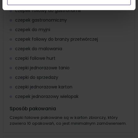
czepek jednorazowy do czynności pielęgnacyjnych
czepek foliowy do gastronomii
czepek gastronomiczny
czepek do myjni
czepek foliowy do branży przetwórczej
czepek do malowania
czepki foliowe hurt
czepki jednorazowe tanio
czepki do sprzedaży
czepki jednorazowe karton
czepek jednorazowy wielopak
Sposób pakowania
Czepki foliowe pakowane są w karton zbiorczy, który
zawiera 10 opakowań, co jest minimalnym zamówieniem.