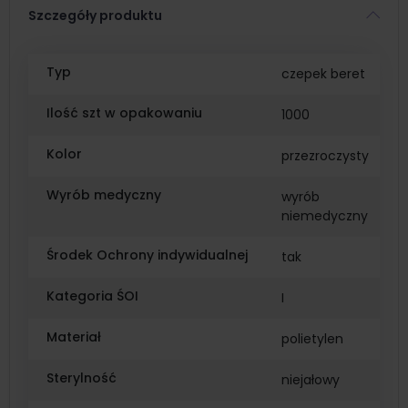
Szczegóły produktu
Typ
czepek beret
Ilość szt w opakowaniu
1000
Kolor
przezroczysty
Wyrób medyczny
wyrób
niemedyczny
Środek Ochrony indywidualnej
tak
Kategoria ŚOI
I
Materiał
polietylen
Sterylność
niejałowy