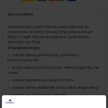
Opis produktu
Jednorazowe czepki foliowe wodoodporne do
stosowania w branży beauty, bhp, pakowane po
100szt. Czepki foliowe dostępne w opakowaniu
zbiorczym po 10op.
Charakterystyka
czepek foliowy jednorazowy wykonany z
przezroczystej folii
brzeg czepka wykończony jest delikatną gumką, nie
uciska
czepek zapewnia poczucie komfortu
czepek foliowy doskonale chroni także długie włosy
czepek nie uczula i nie podrażnia
Zastosowanie
przezroczysty czepek foliowy/li>