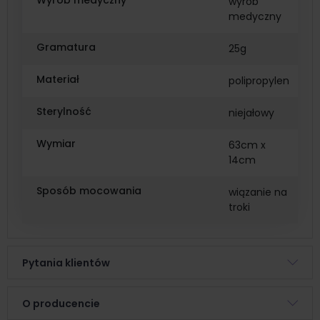
Wyrób medyczny
wyrób
medyczny
Gramatura
25g
Materiał
polipropylen
Sterylność
niejałowy
Wymiar
63cm x
14cm
Sposób mocowania
wiązanie na
troki
Pytania klientów
O producencie