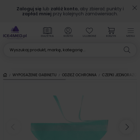
Zaloguj się
lub
załóż konto
, aby zbierać punkty i
zapłać mniej
przy kolejnych zamówieniach.
GAZETKA
KONTO
ULUBIONE
KOSZYK
MENU
WYPOSAŻENIE GABINETU
ODZIEŻ OCHRONNA
CZEPKI JEDNORAZO
Poprzedni
Nas