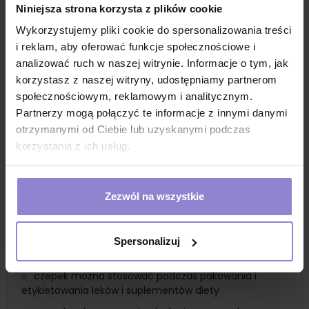
czepek do salonów urody
Niniejsza strona korzysta z plików cookie
czepek do jednorazowego użytku
Wykorzystujemy pliki cookie do spersonalizowania treści
czepek medyczny do ochrony personelu
i reklam, aby oferować funkcje społecznościowe i
medycznego podczas wykonywania prostych
analizować ruch w naszej witrynie. Informacje o tym, jak
zabiegów diagnostycznych
korzystasz z naszej witryny, udostępniamy partnerom
czepek do stosowania podczas badań
społecznościowym, reklamowym i analitycznym.
laboratoryjnych w celu zachowania czystości i higieny
Partnerzy mogą połączyć te informacje z innymi danymi
otrzymanymi od Ciebie lub uzyskanymi podczas
czepek do stosowania podczas badań krwi i innych
korzystania z ich usług.
testów laboratoryjnych
czepek medyczny do czynności pielęgnacyjnych dla
pielęgniarzy i opiekunów osób niepełnosprawnych
Zezwól na wszystkie
czepek może być używany przez personel podczas
podawania leków i posiłków pacjentom
czepek jednorazowy do czynności pielęgnacyjnych i
Spersonalizuj
medycznych
czepek można stosować podczas pakowania i
etykietowania leków i suplementów diety