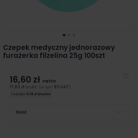
Czepek medyczny jednorazowy
furażerka flizelina 25g 100szt
16,60 zł
netto
17,93 zł
brutto (w tym
8%VAT
)
1 sztuka:
0.18 zł brutto
Ilość