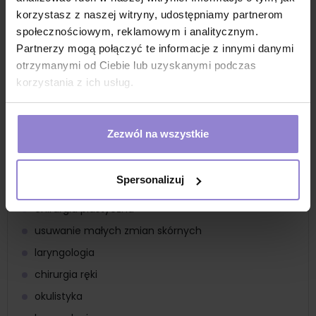
ratownictwo
korzystasz z naszej witryny, udostępniamy partnerom
społecznościowym, reklamowym i analitycznym.
oddziały ratunkowe SOR
Partnerzy mogą połączyć te informacje z innymi danymi
szpitale i przychodnie lekarskie
otrzymanymi od Ciebie lub uzyskanymi podczas
element zestawów zabiegowych
korzystania z ich usług.
izby przyjęć
sale operacyjne
Zezwól na wszystkie
delikatne nacięcia w chirurgii plastycznej twarzy
chirurgia oczu
Spersonalizuj
wykonywanie precyzyjnych i delikatnych nacięć
chirurgia plastyczna
usuwanie małych zmian skórnych
laryngologia
chirurgia ręki
okulistyka