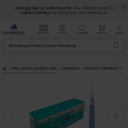
Zaloguj się
lub
załóż konto
, aby zbierać punkty i
zapłać mniej
przy kolejnych zamówieniach.
GAZETKA
KONTO
ULUBIONE
KOSZYK
MENU
SPECJALIZACJE MEDYCZNE
CHIRURGIA
SKALPELE CHIRURGICZNE
Poprzedni
Nas