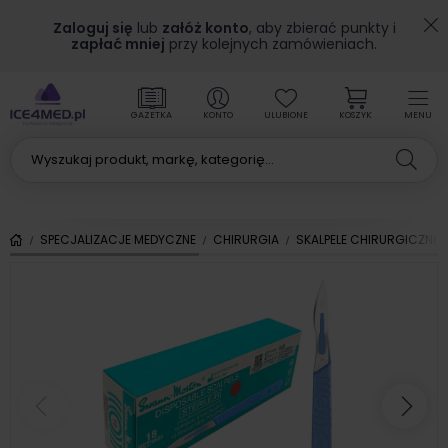
Zaloguj się
lub
załóż konto
, aby zbierać punkty i
zapłać mniej
przy kolejnych zamówieniach.
GAZETKA
KONTO
ULUBIONE
KOSZYK
MENU
SPECJALIZACJE MEDYCZNE
CHIRURGIA
SKALPELE CHIRURGICZNE
Poprzedni
Nas