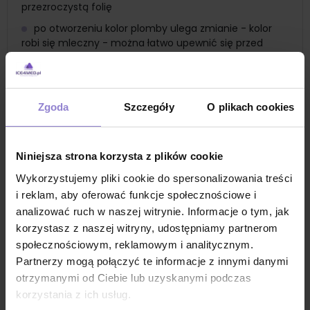
przezroczystą folię
po otworzeniu kolor plomby ulega zmianie - kolor
robi się mleczny - można łatwo upewnić się przed
samym użyciem czy produkt jest sterylny
skalpel składa się z najwyższej jakości ostrza
chirurgicznego połączonego z ergonomiczną
Zgoda
Szczegóły
O plikach cookies
rękojeścią w wygodnego i lekkiego tworzywa
sztucznego (polistyren)
skalpele pakowane są zbiorczo w kartonik po 10szt
Niniejsza strona korzysta z plików cookie
na każdym skalpelu znajduje sie miarka oraz znak CE
Wykorzystujemy pliki cookie do spersonalizowania treści
po zakończeniu zabiegu skalpel utylizuje się w
i reklam, aby oferować funkcje społecznościowe i
standardowym pojemniku na ostre odpady medyczne
analizować ruch w naszej witrynie. Informacje o tym, jak
skalpele znajdują zastosowanie na salach
korzystasz z naszej witryny, udostępniamy partnerom
operacyjnych, w ratownictwie, jako element zestawów
społecznościowym, reklamowym i analitycznym.
zabiegowych
Partnerzy mogą połączyć te informacje z innymi danymi
Zastosowanie
otrzymanymi od Ciebie lub uzyskanymi podczas
sterylny skalpel chirurgiczny nr 18 do
korzystania z ich usług.
natychmiastowego użycia, jednorazowy