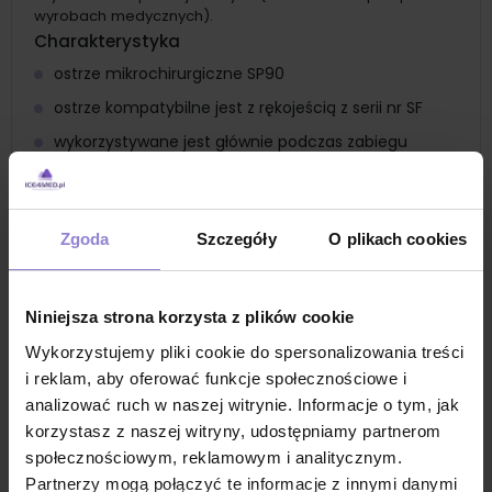
wyrobach medycznych).
Charakterystyka
ostrze mikrochirurgiczne SP90
ostrze kompatybilne jest z rękojeścią z serii nr SF
wykorzystywane jest głównie podczas zabiegu
przeszczepienia włosów
ostrza jednorazowego użytku
wykonane ze stali nierdzewnej
Zgoda
Szczegóły
O plikach cookies
dostępne tylko w wersji sterylnej
ostrza z serii Fine to wybór nr 1 w każdej dziedzinie
Niniejsza strona korzysta z plików cookie
mikrochirurgii
Wykorzystujemy pliki cookie do spersonalizowania treści
ostrza sterylne pakowane pojedynczo w blistry
i reklam, aby oferować funkcje społecznościowe i
ostrza pakowane zbiorczo po 25szt
analizować ruch w naszej witrynie. Informacje o tym, jak
Zastosowanie
korzystasz z naszej witryny, udostępniamy partnerom
ostrze do mikrochirurgii do precyzyjnych zabiegów
społecznościowym, reklamowym i analitycznym.
przeszczepianie włósów
Partnerzy mogą połączyć te informacje z innymi danymi