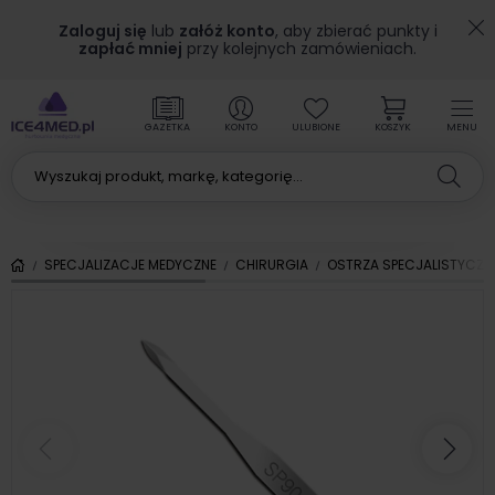
Zaloguj się
lub
załóż konto
, aby zbierać punkty i
zapłać mniej
przy kolejnych zamówieniach.
GAZETKA
KONTO
ULUBIONE
KOSZYK
MENU
SPECJALIZACJE MEDYCZNE
CHIRURGIA
OSTRZA SPECJALISTYCZN
Poprzedni
Nas