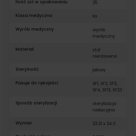
Ilość szt w opakowaniu
25
Klasa medyczna
IIa
Wyrób medyczny
wyrób
medyczny
Materiał
stal
nierdzewna
Sterylność
jałowy
Pasuje do rękojeści
SF1, SF2, SF3,
SF4, SF13, SF23
Sposób sterylizacji
sterylizacja
radiacyjna
Wymiar
33.31 x 34.0