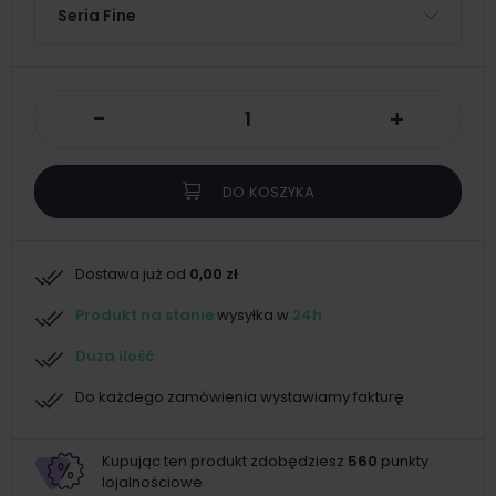
Seria Fine
-
+
DO KOSZYKA
Dostawa już od
0,00 zł
Produkt na stanie
wysyłka w
24h
Duża ilość
Do każdego zamówienia wystawiamy fakturę
Kupując ten produkt zdobędziesz
560
punkty
lojalnościowe