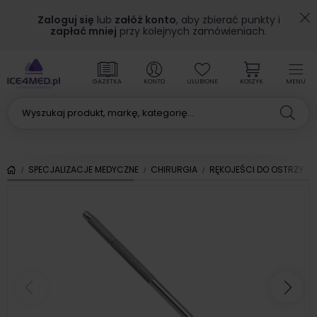
Zaloguj się
lub
załóż konto
, aby zbierać punkty i
zapłać mniej
przy kolejnych zamówieniach.
GAZETKA
KONTO
ULUBIONE
KOSZYK
MENU
SPECJALIZACJE MEDYCZNE
CHIRURGIA
RĘKOJEŚCI DO OSTRZY
Poprzedni
Nas