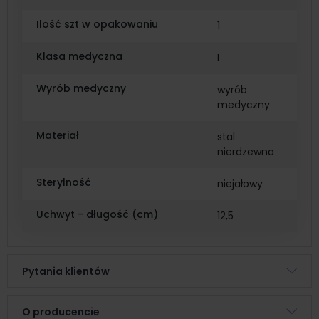
Ilość szt w opakowaniu
1
Klasa medyczna
I
Wyrób medyczny
wyrób
medyczny
Materiał
stal
nierdzewna
Sterylność
niejałowy
Uchwyt - długość (cm)
12,5
Pytania klientów
O producencie