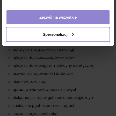
chirurgicznych
uchwyt jest kompatybilny z ostrzami z serii SM i SP
Zezwól na wszystkie
rękojeść chirurgiczna SF umożliwia łatwą wymianę
ostrzy
rękojeść chirurgiczna dla lekarza
Spersonalizuj
rękojeść do precyzyjnych zabiegów chirurgii oka
uchwyt chirurgiczny dla kardiologii
rękojeść do przeszczepów włosów
rękojeśc do zabiegów medycyny estetycznej
usuwanie zrogowaceń i brodawek
hiperkeratoza stóp
opracowanie wałów paznokciowych
pielęgnacja stóp w gabinecie podologicznym
zabiegi na pęcherzach na stopach
leczenie pękających pięt