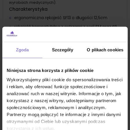
wyrobach medycznych).
Charakterystyka
ergonomiczna rękojeść SF13 o długości 12,5cm
rękojeść kompatybilna z ostrzami z serii SM oraz SP
walcowaty kształt
posiada łatwy system mocowania ostrzy przy
Zgoda
Szczegóły
O plikach cookies
pomocy odkręcanej końcówki
wykonane ze stali nierdzewnej
rękojeść z serii Fine to wybór nr 1 w każdej dziedzinie
Niniejsza strona korzysta z plików cookie
mikrochirurgii
Wykorzystujemy pliki cookie do spersonalizowania treści
wykorzystywana jest głównie w podologii
i reklam, aby oferować funkcje społecznościowe i
rękojeść wielokrotnego użytku, możliwość sterylizacji
analizować ruch w naszej witrynie. Informacje o tym, jak
po każdym zabiegu
korzystasz z naszej witryny, udostępniamy partnerom
społecznościowym, reklamowym i analitycznym.
na rękojeści znajduje się kod UDI
Zastosowanie
Partnerzy mogą połączyć te informacje z innymi danymi
otrzymanymi od Ciebie lub uzyskanymi podczas
uchwyt chirurgiczny z serii Fine to rękojeść do
najbardziej precyzyjnych i delikatnych zabiegów
korzystania z ich usług.