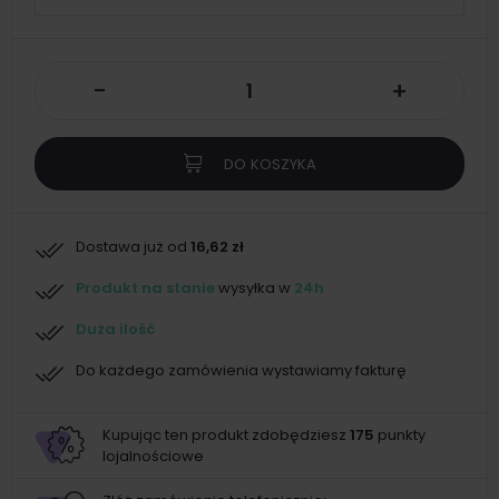
-
+
DO KOSZYKA
Dostawa już od
16,62 zł
Produkt na stanie
wysyłka w
24h
Duża ilość
Do każdego zamówienia wystawiamy fakturę
Kupując ten produkt zdobędziesz
175
punkty
lojalnościowe