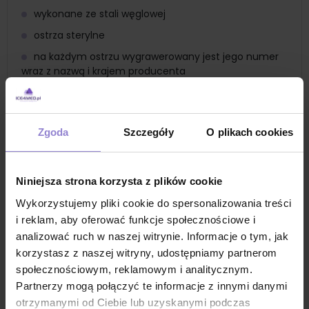
wykonane ze stali węglowej
ostrza sterylne
na każdym ostrzu wygrawerowany jest jego numer
wraz z nazwą i krajem producenta
czerwone opakowanie ma oznaczenia rozmiaru,
kształtu ostrzy oraz informację o pasującej rękojeści
ostrza sterylne pakowane są pojedynczo w blistry
Zgoda
Szczegóły
O plikach cookies
na każdym blistrze znajdują się: nr serii oraz data
ważności, numer katalogowy, rysunek ostrza oraz
oznaczenie numeru ostrza
Niniejsza strona korzysta z plików cookie
ostrza pakowane zbiorczo po 100 szt
Wykorzystujemy pliki cookie do spersonalizowania treści
Zastosowanie
i reklam, aby oferować funkcje społecznościowe i
ostrze nr 25 to uniwersalne ostrze chirurgiczne
analizować ruch w naszej witrynie. Informacje o tym, jak
korzystasz z naszej witryny, udostępniamy partnerom
chirurgia ogólna
społecznościowym, reklamowym i analitycznym.
otwieranie worków chirurgicznych
Partnerzy mogą połączyć te informacje z innymi danymi
cięcie skóry
otrzymanymi od Ciebie lub uzyskanymi podczas