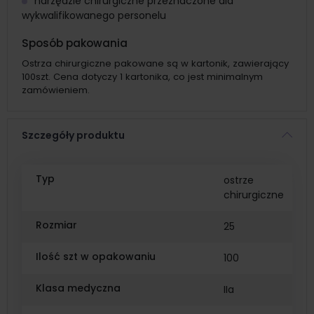
narzędzie chirurgiczne przeznaczone dla
wykwalifikowanego personelu
Sposób pakowania
Ostrza chirurgiczne pakowane są w kartonik, zawierający
100szt. Cena dotyczy 1 kartonika, co jest minimalnym
zamówieniem.
Szczegóły produktu
Typ
ostrze
chirurgiczne
Rozmiar
25
Ilość szt w opakowaniu
100
Klasa medyczna
IIa