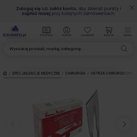
Zaloguj się
lub
załóż konto
, aby zbierać punkty i
zapłać mniej
przy kolejnych zamówieniach.
GAZETKA
KONTO
ULUBIONE
KOSZYK
MENU
SPECJALIZACJE MEDYCZNE
CHIRURGIA
OSTRZA CHIRURGICZNE
Poprzedni
Nas