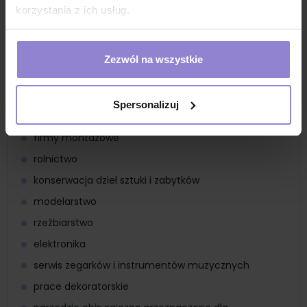
nacinanie tkanek
korzystania z ich usług.
wykonywanie precyzyjnych nacięć
poligrafia
Zezwól na wszystkie
motoryzacja
docinanie tworzyw sztucznych
Spersonalizuj
oklejanie szyb folią
firmy montażowe
rolnictwo
konserwacja dzieł sztuki i zabytków
modelarstwo
rzeźbiarstwo
elektronika
serwis zegarków i instrumentów muzycznych
prace dekoratorskie