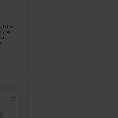
u. Firma
ycyjne
ych
z