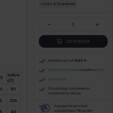
1 sztuka:
0.74 zł brutto
-
+
DO KOSZYKA
Dostawa już od
16,62 zł
Produkt na stanie
wysyłka w
24h
Sabre
11
Duża ilość
E/11
Do każdego zamówienia
5C
15T
wystawiamy fakturę
2
22A
Kupując ten produkt
zdobędziesz
74
punkty
6
40