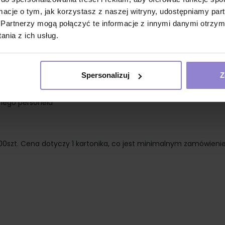
ormacje o tym, jak korzystasz z naszej witryny, udostępniamy p
Partnerzy mogą połączyć te informacje z innymi danymi otrzym
nia z ich usług.
Spersonalizuj
Z
anego personelu
100szt. Cena dotyczy 1 kartonika, co jest minimalnym zamówieni