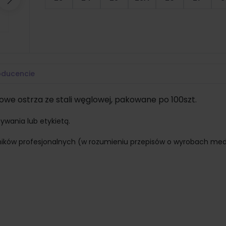
Następny
oducencie
owe ostrza ze stali węglowej, pakowane po 100szt.
ywania lub etykietą.
ników profesjonalnych (w rozumieniu przepisów o wyrobach me