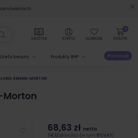
 zamówieniach.
0
GAZETKA
KONTO
ULUBIONE
KOSZYK
Promocje
Strefa beauty
Produkty BHP
WĘGLOWA SWANN-MORTON
n-Morton
68,63 zł
netto
74,12 zł
brutto (w tym
8%VAT
)