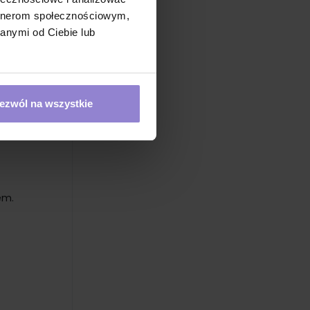
artnerom społecznościowym,
anymi od Ciebie lub
ezwól na wszystkie
em.