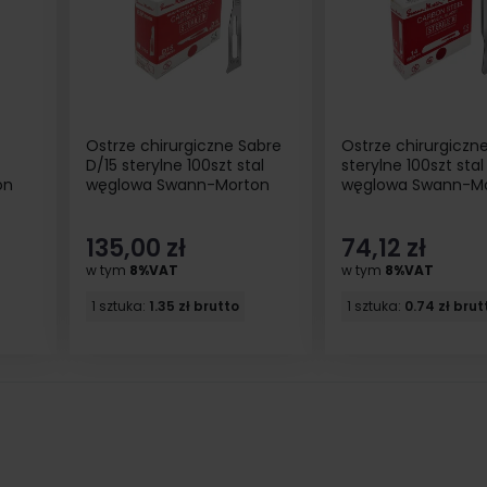
7
Ostrze chirurgiczne Sabre
Ostrze chirurgiczne
D/15 sterylne 100szt stal
sterylne 100szt stal
on
węglowa Swann-Morton
węglowa Swann-M
135,00 zł
74,12 zł
w tym
8%VAT
w tym
8%VAT
1 sztuka:
1.35 zł brutto
1 sztuka:
0.74 zł brut