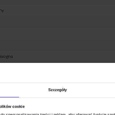
ny
diacyjna
Szczegóły
 chirurgii plastycznej i wielu dziedzinach
 plików cookie
do spersonalizowania treści i reklam, aby oferować funkcje sp