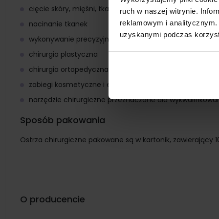
cięcie skóry, mięśni, tkanek podskórnych
ruch w naszej witrynie. Inf
reklamowym i analitycznym. 
nacinanie tkanek
uzyskanymi podczas korzysta
wykonywanie precyzyjnych nacięć
chirurgia plastyczna
chirurgia ortopedyczna
zabiegi kosmetyczne i estetyczne
narzędzie chirurgiczne przeznaczone dla wykwalifikow
Sposób pakowania
Ostrza chirurgiczne pakowane są w kartonik, zawierający 
O producencie