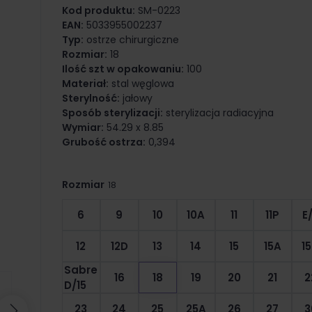
Kod produktu:
SM-0223
EAN:
5033955002237
Typ:
ostrze chirurgiczne
Rozmiar:
18
Ilość szt w opakowaniu:
100
Materiał:
stal węglowa
Sterylność:
jałowy
Sposób sterylizacji:
sterylizacja radiacyjna
Wymiar:
54.29 x 8.85
Grubość ostrza:
0,394
Rozmiar
18
6
9
10
10A
11
11P
E/
12
12D
13
14
15
15A
1
Sabre
16
18
19
20
21
2
D/15
23
24
25
25A
26
27
3