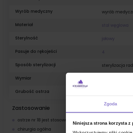
Wyrób medyczny
wyrób medycz
Materiał
stal węglowa
Sterylność
jałowy
Pasuje do rękojeści
4
Sposób sterylizacji
sterylizacja ra
Wymiar
54.29 x 8.85
Grubość ostrza
0,394
Zgoda
Zastosowanie
ostrze nr 18 jest stosowane w chirurgii ogólnej, ortopedii,
Niniejsza strona korzysta z
chirurgia ogólna
Wykorzystujemy pliki cookie 