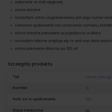
wykonane ze stali węglowej
ostrza sterylne
na każdym ostrzu wygrawerowany jest jego numer wraz
czerwone opakowanie ma oznaczenia rozmiaru, kształtu 
ostrza sterylne pakowane są pojedynczo w blistry
na każdym blistrze znajdują się: nr serii oraz data waż
ostrza pakowane zbiorczo po 100 szt
Szczegóły produktu
Typ
ostrze chirurgi
Rozmiar
18
Ilość szt w opakowaniu
100
Klasa medyczna
IIa