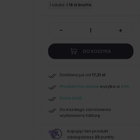
1 sztuka:
1.18 zł brutto
-
+
DO KOSZYKA
Dostawa już od
17,21 zł
Produkt na stanie
wysyłka w
24h
Duża ilość
Do każdego zamówienia
wystawiamy fakturę
Kupując ten produkt
zdobędziesz
23
punkty