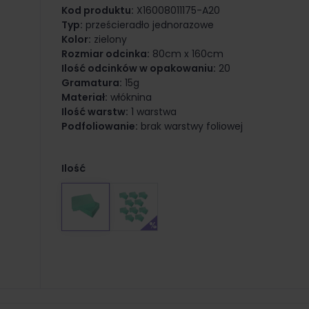
Kod produktu:
X16008011175-A20
Typ:
prześcieradło jednorazowe
Kolor:
zielony
Rozmiar odcinka:
80cm x 160cm
Ilość odcinków w opakowaniu:
20
Gramatura:
15g
Materiał:
włóknina
Ilość warstw:
1 warstwa
Podfoliowanie:
brak warstwy foliowej
Ilość