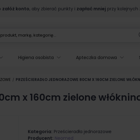
b
załóż konto
, aby zbierać punkty i
zapłać mniej
przy kolejnych
Higiena osobista
Apteczka domowa
AZOWE
PRZEŚCIERADŁO JEDNORAZOWE 80CM X 160CM ZIELONE WŁÓKN
0cm x 160cm zielone włóknin
Kategoria:
Prześcieradła jednorazowe
Producent:
Neomed