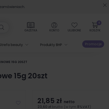
 zamówieniach.
0
GAZETKA
KONTO
ULUBIONE
KOSZYK
Promocje
Strefa beauty
Produkty BHP
INOWE 15G 20SZT
owe 15g 20szt
21,85 zł
netto
23,60 zł
brutto (w tym
8%VAT
)