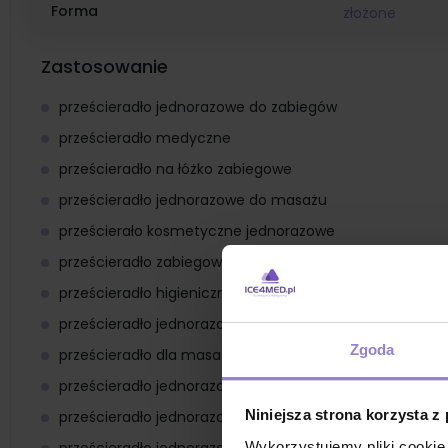
Forma
złożone
Zastosowanie
prześcieradło jednorazowe do zabiegów
prześcieradło medyczne
prześcieradło na łóżko zabiegowe
prześcieradło jednorazowe do masażu
prześcierało kosmetyczne jednorazowe
prześcieradło zabiegowe
prześcieradło higieniczne do procedur medycznych
prześcieradło jednorazowe do badania pacjenta
Zgoda
prześcieradło dla masażysty
prześcieradło jednorazowe do zabiegów pielęgnacyjny
Niniejsza strona korzysta z
prześcieradło jednorazowe do depilacji
prześcieradło jednorazowe do pielęgnacji ciała i modelo
Wykorzystujemy pliki cookie 