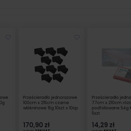
zowe
Prześcieradło jednorazowe
Prześcieradło jedn
20g
100cm x 215cm czarne
77cm x 210cm róż
włókninowe 15g 10szt x 10op
podfoliowane 54g 
5szt
170,90 zł
14,29 zł
w tym
23%VAT
w tym
8%VAT