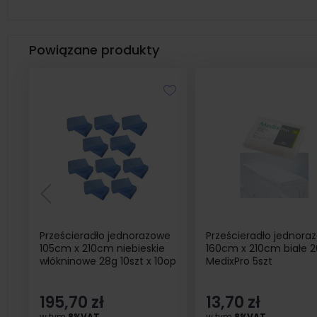
Powiązane produkty
Prześcieradło jednorazowe
Prześcieradło jednora
105cm x 210cm niebieskie
160cm x 210cm białe 
włókninowe 28g 10szt x 10op
MedixPro 5szt
195,70 zł
13,70 zł
w tym
8%VAT
w tym
8%VAT