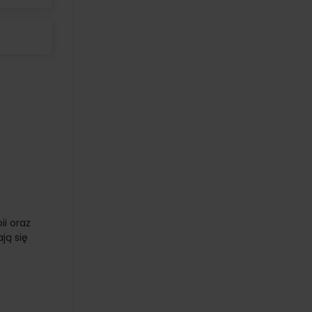
ii oraz
ją się
!