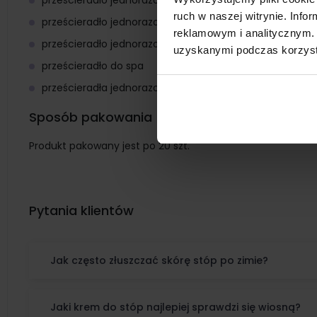
ruch w naszej witrynie. Inf
prześcieradło jednorazowe do rehabilitacji
reklamowym i analitycznym. 
prześcieradło jednorazowe na kozetkę lekarską
uzyskanymi podczas korzysta
prześcieradło do spa
prześcieradła jednorazowe do gabinetów lekarskich
Sposób pakowania
Produkt pakowany jest po 20 szt.
Pytania klientów
Jak często złuszczać skórę stóp po zimie?
Jaki krem do stóp najlepiej sprawdzi się wiosną?