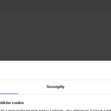
Szczegóły
ch
 plików cookie
wania sylwetki
do spersonalizowania treści i reklam, aby oferować funkcje sp