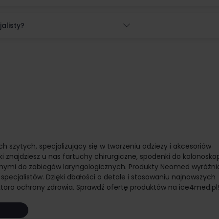
alisty?
ytych, specjalizujący się w tworzeniu odzieży i akcesoriów
najdziesz u nas fartuchy chirurgiczne, spodenki do kolonoskop
mi do zabiegów laryngologicznych. Produkty Neomed wyróżnia
 specjalistów. Dzięki dbałości o detale i stosowaniu najnowszych
tora ochrony zdrowia. Sprawdź ofertę produktów na ice4med.pl