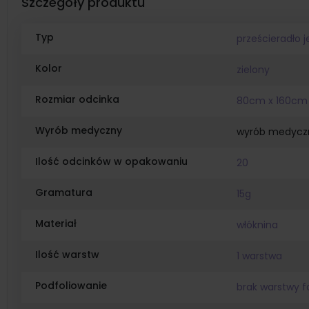
Szczegóły produktu
Typ
prześcieradło 
Kolor
zielony
Rozmiar odcinka
80cm x 160cm
Wyrób medyczny
wyrób medycz
Ilość odcinków w opakowaniu
20
Gramatura
15g
Materiał
włóknina
Ilość warstw
1 warstwa
Podfoliowanie
brak warstwy f