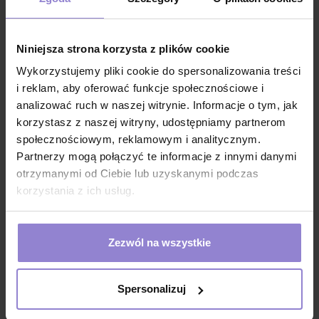
materaca przed zanieczyszczeniami
podkład chłonny dla dorosłych na dzień i noc
podkład chłonny na przeciekanie i incydentalne
Niniejsza strona korzysta z plików cookie
nietrzymanie moczu
Wykorzystujemy pliki cookie do spersonalizowania treści
podkład chłonny sprawdzi się podczas czynności
i reklam, aby oferować funkcje społecznościowe i
higienicznych i pielęgnacyjnych (zmiana pieluch,
analizować ruch w naszej witrynie. Informacje o tym, jak
mycie)
korzystasz z naszej witryny, udostępniamy partnerom
podkład chłonny na łóżko na oddziały położnicze
społecznościowym, reklamowym i analitycznym.
Partnerzy mogą połączyć te informacje z innymi danymi
podkład higieniczny do opieki paliatywnej
otrzymanymi od Ciebie lub uzyskanymi podczas
opieka nad osobami starszymi - podkłady chronią
korzystania z ich usług.
materac przed zanieczyszczeniami, pomagając w
utrzymaniu higieny u pacjentów z inkontynencją
opieka paliatywna - podkłady chłonne stosowane są
Zezwól na wszystkie
w hospicjach i domach opieki paliatywnej, aby
zapewnić komfort i higienę pacjentom w końcowych
stadiach chorób
Spersonalizuj
opieka pooperacyjna - podkłady są używane na
łóżkach szpitalnych dla pacjentów po operacjach, aby