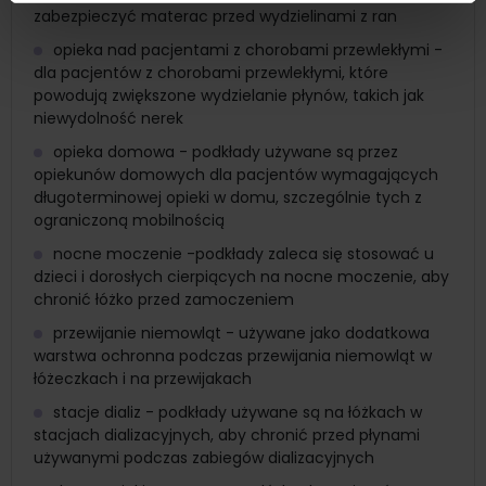
zabezpieczyć materac przed wydzielinami z ran
opieka nad pacjentami z chorobami przewlekłymi -
dla pacjentów z chorobami przewlekłymi, które
powodują zwiększone wydzielanie płynów, takich jak
niewydolność nerek
opieka domowa - podkłady używane są przez
opiekunów domowych dla pacjentów wymagających
długoterminowej opieki w domu, szczególnie tych z
ograniczoną mobilnością
nocne moczenie -podkłady zaleca się stosować u
dzieci i dorosłych cierpiących na nocne moczenie, aby
chronić łóżko przed zamoczeniem
przewijanie niemowląt - używane jako dodatkowa
warstwa ochronna podczas przewijania niemowląt w
łóżeczkach i na przewijakach
stacje dializ - podkłady używane są na łóżkach w
stacjach dializacyjnych, aby chronić przed płynami
używanymi podczas zabiegów dializacyjnych