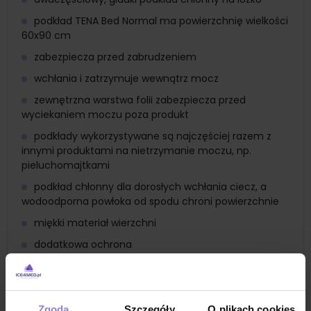
podkład TENA Bed Normal ma powierzchnię wielkości
60x90 cm
zabezpiecza przed zabrudzeniem
wchłania i zatrzymuje wewnątrz mocz
zewnętrzna warstwa folii zabezpiecza przed
wyciekaniem moczu poza produkt
podkłady wykorzystywane są najczęściej razem z
innymi produktami na nietrzymanie moczu, np.
pieluchomajtkami
podkład chłonny dla dorosłych wchłania ciecz, a
wodoodporna powłoka od spodu chroni powierzchnie
miękki materiał wierzchni
dodatkowa ochrona
chłonny wsad
Zastosowanie
podkład jednorazowy na łóżko dla ochrony
Zgoda
Szczegóły
O plikach cookies