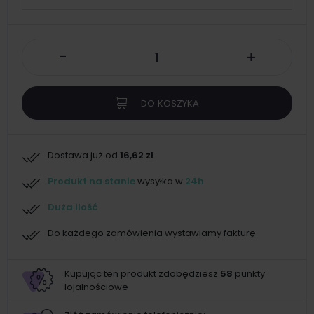
-
+
DO KOSZYKA
Dostawa już od
16,62 zł
Produkt na stanie
wysyłka w
24h
Duża ilość
Do każdego zamówienia wystawiamy fakturę
Kupując ten produkt zdobędziesz
58
punkty
lojalnościowe