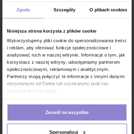
Zgoda
Szczegóły
O plikach cookies
Niniejsza strona korzysta z plików cookie
Podkład chłonny na łóżko
Podkład chłonny na łóżko
Wykorzystujemy pliki cookie do spersonalizowania treści
90cm x 60cm Tena Bed Plus
90cm x 60cm Tena Bed Plus
i reklam, aby oferować funkcje społecznościowe i
30 sztuk
5 sztuk
analizować ruch w naszej witrynie. Informacje o tym, jak
71,15 zł
11,72 zł
korzystasz z naszej witryny, udostępniamy partnerom
w tym
8%VAT
w tym
8%VAT
społecznościowym, reklamowym i analitycznym.
1 sztuka:
2.37 zł brutto
1 sztuka:
2.34 zł brutto
Partnerzy mogą połączyć te informacje z innymi danymi
otrzymanymi od Ciebie lub uzyskanymi podczas
DO KOSZYKA
DO KOSZYKA
korzystania z ich usług.
Zezwól na wszystkie
Spersonalizuj