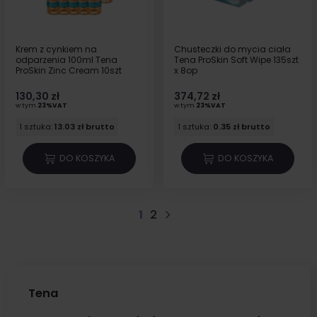
Krem z cynkiem na
Chusteczki do mycia ciała
odparzenia 100ml Tena
Tena ProSkin Soft Wipe 135szt
ProSkin Zinc Cream 10szt
x 8op
130,30 zł
374,72 zł
w tym
23%VAT
w tym
23%VAT
1 sztuka:
13.03 zł brutto
1 sztuka:
0.35 zł brutto
DO KOSZYKA
DO KOSZYKA
1
2
Następny
Tena