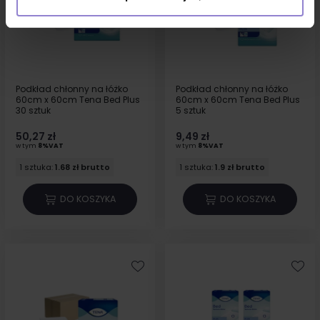
Podkład chłonny na łóżko
Podkład chłonny na łóżko
60cm x 60cm Tena Bed Plus
60cm x 60cm Tena Bed Plus
30 sztuk
5 sztuk
50,27 zł
9,49 zł
w tym
8%VAT
w tym
8%VAT
1 sztuka:
1.68 zł brutto
1 sztuka:
1.9 zł brutto
DO KOSZYKA
DO KOSZYKA