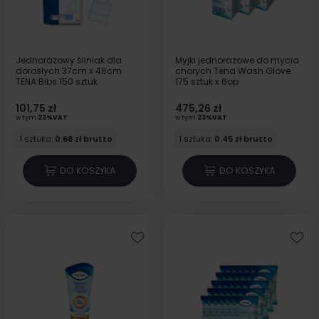
Jednorazowy śliniak dla
Myjki jednorazowe do mycia
dorosłych 37cm x 46cm
chorych Tena Wash Glove
TENA Bibs 150 sztuk
175 sztuk x 6op
101,75 zł
475,26 zł
w tym
23%VAT
w tym
23%VAT
1 sztuka:
0.68 zł brutto
1 sztuka:
0.45 zł brutto
DO KOSZYKA
DO KOSZYKA