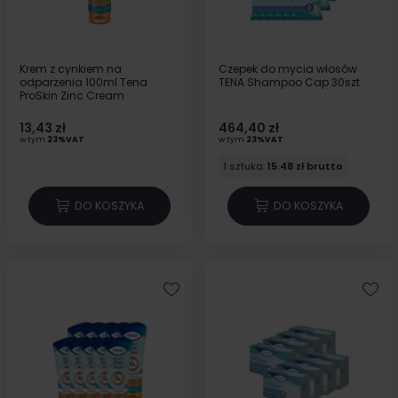
Krem z cynkiem na
Czepek do mycia włosów
odparzenia 100ml Tena
TENA Shampoo Cap 30szt
ProSkin Zinc Cream
13,43 zł
464,40 zł
w tym
23%VAT
w tym
23%VAT
1 sztuka:
15.48 zł brutto
DO KOSZYKA
DO KOSZYKA