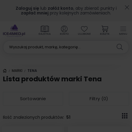
Zaloguj się
lub
załóż konto
, aby zbierać punkty i
zapłać mniej
przy kolejnych zamówieniach.
GAZETKA
KONTO
ULUBIONE
KOSZYK
MENU
MARKI
TENA
Lista produktów marki Tena
Sortowanie
Filtry (
0
)
Ilość znalezionych produktów:
51