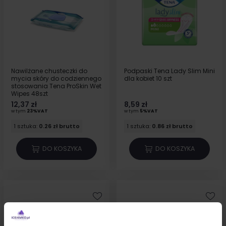
Nawilżane chusteczki do
Podpaski Tena Lady Slim Mini
mycia skóry do codziennego
dla kobiet 10 szt
stosowania Tena ProSkin Wet
Wipes 48szt
12,37 zł
8,59 zł
w tym
23%VAT
w tym
5%VAT
1 sztuka:
0.26 zł brutto
1 sztuka:
0.86 zł brutto
DO KOSZYKA
DO KOSZYKA