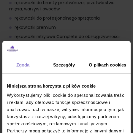
rękawiczki do branży przetwórczej: przetwórstwo
mięsa, warzyw i owoców
rękawiczki do profesjonalnego sprzątania
rękawiczki premium
rękawiczki nitrylowe Complete do obsługi żywności
rękawiczki nitrylowe jednorazowe do obsługi
substancji chemicznych
Normy
Zgoda
Szczegóły
O plikach cookies
EN 455-1 wymagania i badania na nieobecność dziur
(poziom AQL)
EN 455-2 wymagania i badania właściwości fizycznych
(m.in. długości, szerokości, siły zrywania)
Niniejsza strona korzysta z plików cookie
EN 455-3 wymagania i badania oceny biologicznej (m.in.
Wykorzystujemy pliki cookie do spersonalizowania treści
poziomu protein lateksowych, endotoksyn)
EN 455-4 wymagania i badania dotyczące wyznaczania
i reklam, aby oferować funkcje społecznościowe i
okresu trwałości
analizować ruch w naszej witrynie. Informacje o tym, jak
EN ISO 15223-1 wyroby medyczne - symbole do
korzystasz z naszej witryny, udostępniamy partnerom
stosowania wraz z informacjami dostarczanymi przez
społecznościowym, reklamowym i analitycznym.
producenta - wymagania ogólne
EN 1041 wyroby medyczne - informacje dostarczane przez
Partnerzy mogą połączyć te informacje z innymi danymi