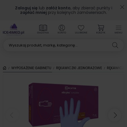
Zaloguj się
lub
załóż konto
, aby zbierać punkty i
zapłać mniej
przy kolejnych zamówieniach.
GAZETKA
KONTO
ULUBIONE
KOSZYK
MENU
WYPOSAŻENIE GABINETU
RĘKAWICZKI JEDNORAZOWE
RĘKAWICZKI
Poprzedni
Nas