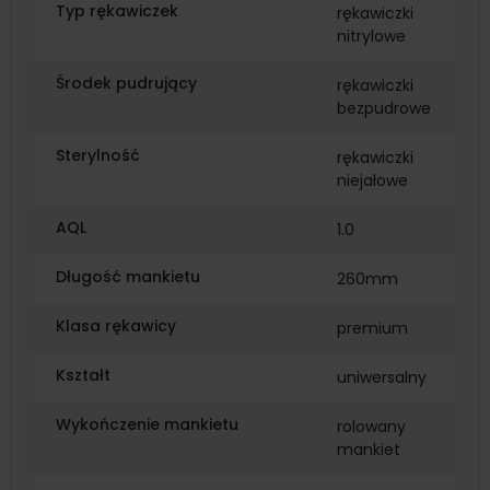
Typ rękawiczek
rękawiczki
nitrylowe
Środek pudrujący
rękawiczki
bezpudrowe
Sterylność
rękawiczki
niejałowe
AQL
1.0
Długość mankietu
260mm
Klasa rękawicy
premium
Kształt
uniwersalny
Wykończenie mankietu
rolowany
mankiet