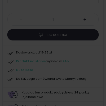
-
+
DO KOSZYKA
Dostawa już od
16,62 zł
Produkt na stanie
wysyłka w
24h
Duża ilość
Do każdego zamówienia wystawiamy fakturę
Kupując ten produkt zdobędziesz
24
punkty
lojalnościowe